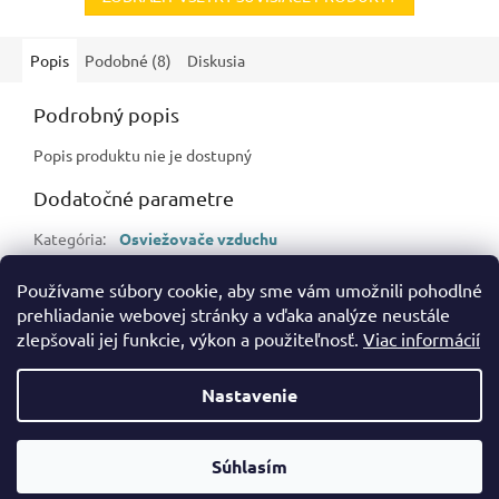
Popis
Podobné (8)
Diskusia
Podrobný popis
Popis produktu nie je dostupný
Dodatočné parametre
Kategória
:
Osviežovače vzduchu
Hmotnosť
:
0.3 kg
Používame súbory cookie, aby sme vám umožnili pohodlné
EAN
:
3059943026841
prehliadanie webovej stránky a vďaka analýze neustále
zlepšovali jej funkcie, výkon a použiteľnosť.
Viac informácií
Z
á
Nastavenie
Vytvoril Shoptet
p
ä
t
Súhlasím
Copyright 2026
bramos.sk
. Všetky práva vyhradené.
i