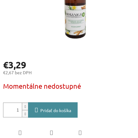
€3,29
€2,67 bez DPH
Jednotková
Momentálne nedostupné
cena:
Pridať do košíka