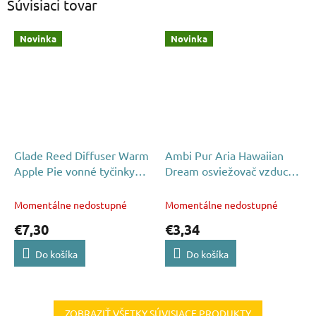
Súvisiaci tovar
Novinka
Novinka
Glade Reed Diffuser Warm
Ambi Pur Aria Hawaiian
Apple Pie vonné tyčinky
Dream osviežovač vzduchu
osviežovač vzduchu 50ml
185ml
Momentálne nedostupné
Momentálne nedostupné
€7,30
€3,34
Do košíka
Do košíka
ZOBRAZIŤ VŠETKY SÚVISIACE PRODUKTY