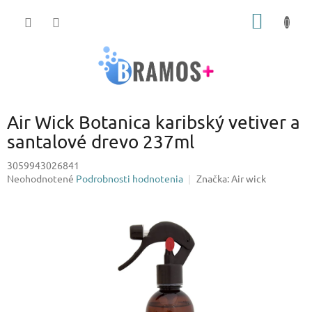
Prejsť
NÁKU
na
obsah
KOŠÍK
Air Wick Botanica karibský vetiver a
santalové drevo 237ml
3059943026841
Priemerné
Neohodnotené
Podrobnosti hodnotenia
Značka:
Air wick
hodnotenie
produktu
je
0,0
z
5
hviezdičiek.