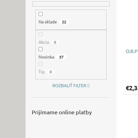
Na sklade
22
Akcia
0
O.B.P
Novinka
37
Tip
0
ROZBALIŤ FILTER
€2,3
Prijímame online platby