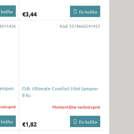
 košíka
Do košíka
€3,44
3011426
Kód:
3574660241457
tampon
O.B. Ultimate Comfort Mini tampon
8 ks
ostupné
Momentálne nedostupné
 košíka
Do košíka
€1,82