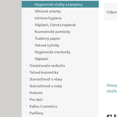
Hygienické vložky a tampóny
R
a
Vlhčené utierky
Odpo
d
Intímna hygiena
e
Náplasti, čistota topánok
V
n
Kozmetické pomôcky
ý
i
Toaletný papier
p
e
i
p
Vatové tyčinky
s
r
Hygienické vreckovky
p
o
Náplasti
r
d
Osviežovače vzduchu
o
u
Telová kozmetika
d
k
Starostlivosť o vlasy
u
t
Alway
k
o
Starostlivosť o zuby
vložk
t
v
Holenie
o
Pre deti
v
Kallos Cosmetics
Parfémy
€2,5