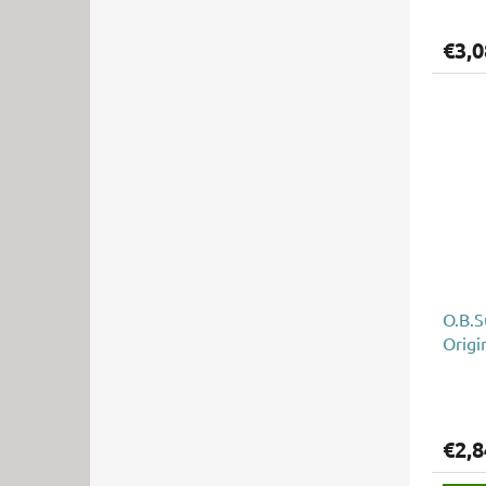
€3,0
O.B.S
Origi
€2,8