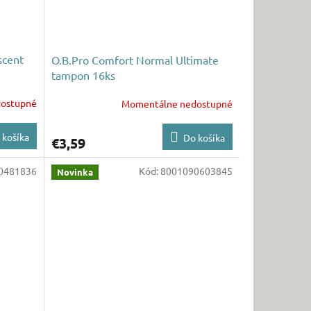
scent
O.B.Pro Comfort Normal Ultimate
tampon 16ks
ostupné
Momentálne nedostupné
 košíka
Do košíka
€3,59
0481836
Kód:
8001090603845
Novinka