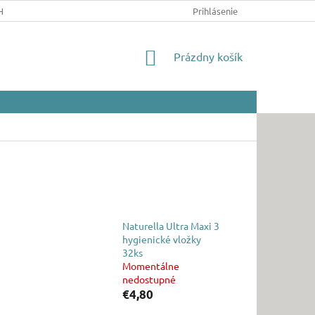
HRANY OSOBNÝCH ÚDAJOV
Prihlásenie
NÁKUPNÝ
Prázdny košík
KOŠÍK
Naturella Ultra Maxi 3
hygienické vložky
32ks
Momentálne
nedostupné
€4,80