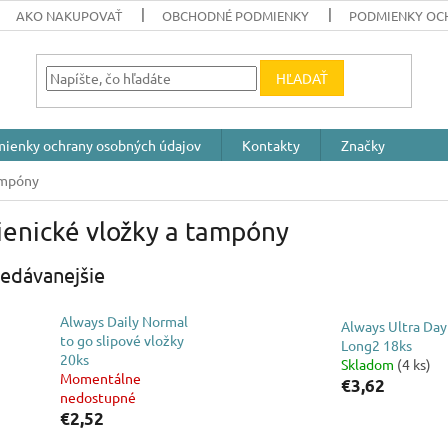
AKO NAKUPOVAŤ
OBCHODNÉ PODMIENKY
PODMIENKY OC
HĽADAŤ
ienky ochrany osobných údajov
Kontakty
Značky
ampóny
ienické vložky a tampóny
edávanejšie
Always Daily Normal
Always Ultra Day
to go slipové vložky
Long2 18ks
20ks
Skladom
(4 ks)
Momentálne
€3,62
nedostupné
€2,52