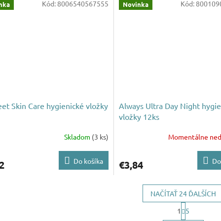
Kód:
8006540567555
Kód:
800109
nka
Novinka
eet Skin Care hygienické vložky
Always Ultra Day Night hygi
vložky 12ks
Skladom
(3 ks)
Momentálne ned
Do košíka
Do
2
€3,84
NAČÍTAŤ 24 ĎALŠÍCH
S
1
5
t
O