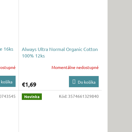
ge 16ks
Always Ultra Normal Organic Cotton
100% 12ks
ostupné
Momentálne nedostupné
 košíka
Do košíka
€1,69
0743545
Kód:
3574661329840
Novinka