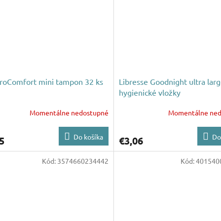
roComfort mini tampon 32 ks
Libresse Goodnight ultra lar
hygienické vložky
Momentálne nedostupné
Momentálne ned
Do košíka
Do
5
€3,06
Kód:
3574660234442
Kód:
401540