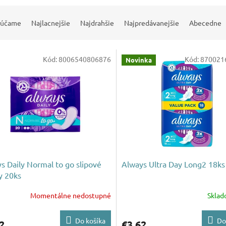
rúčame
Najlacnejšie
Najdrahšie
Najpredávanejšie
Abecedne
Kód:
8006540806876
Kód:
870021
Novinka
s Daily Normal to go slipové
Always Ultra Day Long2 18ks
y 20ks
Momentálne nedostupné
Skla
Do košíka
Do
2
€3,62