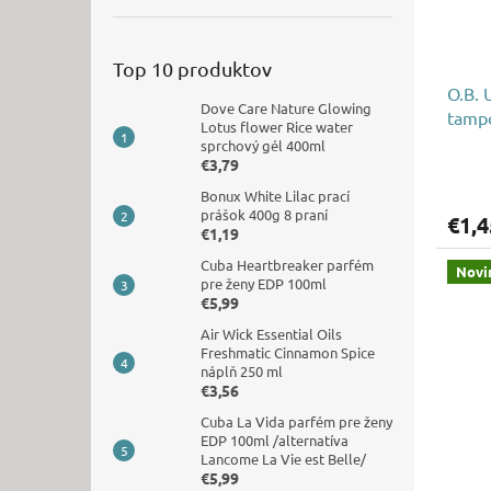
Top 10 produktov
O.B. 
Dove Care Nature Glowing
tampo
Lotus flower Rice water
sprchový gél 400ml
€3,79
Bonux White Lilac prací
prášok 400g 8 praní
€1,4
€1,19
Cuba Heartbreaker parfém
Novi
pre ženy EDP 100ml
€5,99
Air Wick Essential Oils
Freshmatic Cinnamon Spice
náplň 250 ml
€3,56
Cuba La Vida parfém pre ženy
EDP 100ml /alternatíva
Lancome La Vie est Belle/
€5,99