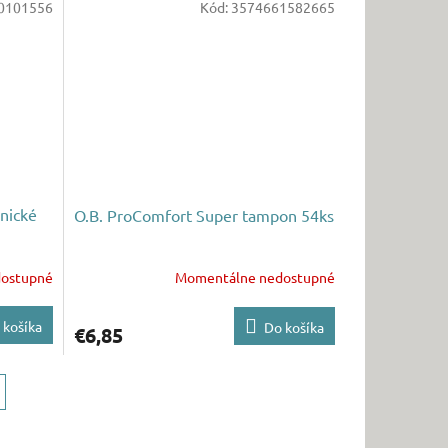
0101556
Kód:
3574661582665
enické
O.B. ProComfort Super tampon 54ks
ostupné
Momentálne nedostupné
 košíka
Do košíka
€6,85