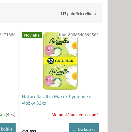
117
položiek celkom
6171380
Kód:
8006540399569
Novinka
Naturella Ultra Maxi 3 hygienické
vložky 32ks
dom
(4 ks)
Momentálne nedostupné
 košíka
Do košíka
€4,80