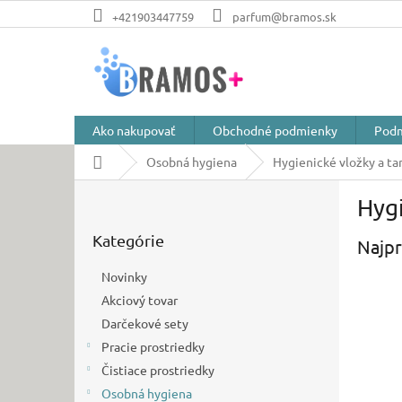
Prejsť
+421903447759
parfum@bramos.sk
na
obsah
Ako nakupovať
Obchodné podmienky
Podm
Domov
Osobná hygiena
Hygienické vložky a t
B
Hyg
o
Preskočiť
č
Kategórie
kategórie
Najpr
n
ý
Novinky
p
Akciový tovar
a
Darčekové sety
n
e
Pracie prostriedky
l
Čistiace prostriedky
Osobná hygiena