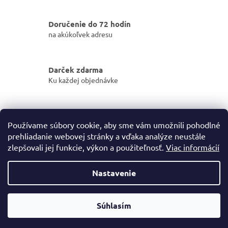
c
i
Doručenie do 72 hodín
e
na akúkoľvek adresu
p
r
v
k
Darček zdarma
y
Ku každej objednávke
v
ý
p
i
Cez 3000 výdajných miest
s
Používame súbory cookie, aby sme vám umožnili pohodlné
po celom Slovensku
u
prehliadanie webovej stránky a vďaka analýze neustále
zlepšovali jej funkcie, výkon a použiteľnosť.
Viac informácií
Z
á
Nastavenie
Vytvoril Shoptet
p
ä
t
Súhlasím
Copyright 2026
bramos.sk
. Všetky práva vyhradené.
i
e