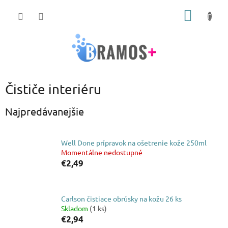
Prejsť
NÁKU
na
obsah
KOŠÍK
Čističe interiéru
Najpredávanejšie
Well Done prípravok na ošetrenie kože 250ml
Momentálne nedostupné
€2,49
Carlson čistiace obrúsky na kožu 26 ks
Skladom
(1 ks)
€2,94