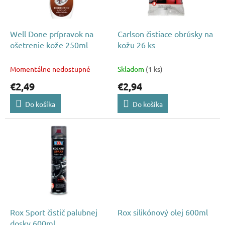
p
o
r
v
o
d
Well Done prípravok na
Carlson čistiace obrúsky na
u
ošetrenie kože 250ml
kožu 26 ks
k
t
Momentálne nedostupné
Skladom
(1 ks)
o
€2,49
€2,94
v
Do košíka
Do košíka
Rox Sport čistič palubnej
Rox silikónový olej 600ml
dosky 600ml