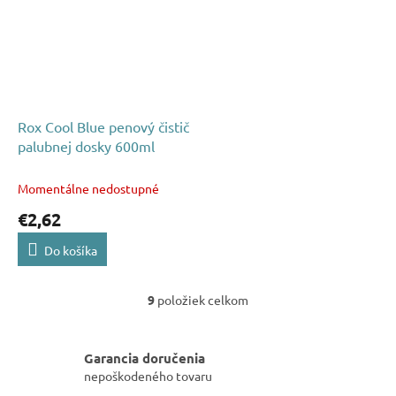
Rox Cool Blue penový čistič
palubnej dosky 600ml
Momentálne nedostupné
€2,62
Do košíka
9
položiek celkom
O
v
l
á
Garancia doručenia
d
nepoškodeného tovaru
a