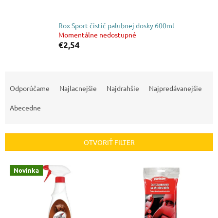
Rox Sport čistič palubnej dosky 600ml
Momentálne nedostupné
€2,54
R
a
Odporúčame
Najlacnejšie
Najdrahšie
Najpredávanejšie
d
e
Abecedne
n
i
e
OTVORIŤ FILTER
p
r
V
Novinka
o
ý
d
p
u
i
k
s
t