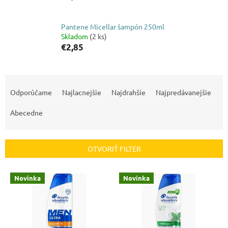
Pantene Micellar šampón 250ml
Skladom
(2 ks)
€2,85
R
a
Odporúčame
Najlacnejšie
Najdrahšie
Najpredávanejšie
d
e
Abecedne
n
i
e
OTVORIŤ FILTER
p
r
V
Novinka
Novinka
o
ý
d
p
u
i
k
s
t