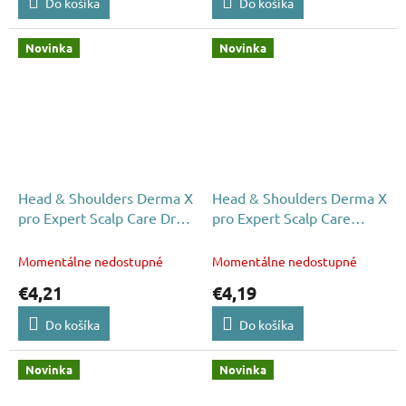
Do košíka
Do košíka
Novinka
Novinka
Head & Shoulders Derma X
Head & Shoulders Derma X
pro Expert Scalp Care Dry
pro Expert Scalp Care
Itchi Scalp soothing
Revitaliser šampón 300ml
šampón 300ml
Momentálne nedostupné
Momentálne nedostupné
€4,21
€4,19
Do košíka
Do košíka
Novinka
Novinka