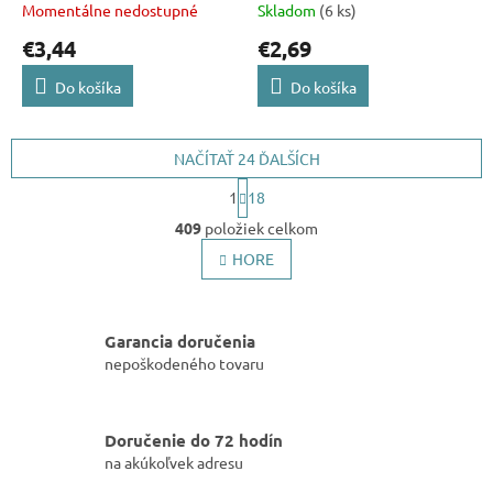
Momentálne nedostupné
Skladom
(6 ks)
€3,44
€2,69
Do košíka
Do košíka
NAČÍTAŤ 24 ĎALŠÍCH
S
1
18
t
O
r
409
položiek celkom
v
á
l
HORE
n
k
á
o
d
v
a
a
Garancia doručenia
c
n
i
nepoškodeného tovaru
i
e
e
p
r
Doručenie do 72 hodín
v
na akúkoľvek adresu
k
y