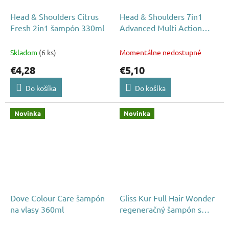
Head & Shoulders Citrus
Head & Shoulders 7in1
Fresh 2in1 šampón 330ml
Advanced Multi Action
šampón 360ml
Skladom
(6 ks)
Momentálne nedostupné
€4,28
€5,10
Do košíka
Do košíka
Novinka
Novinka
Dove Colour Care šampón
Gliss Kur Full Hair Wonder
na vlasy 360ml
regeneračný šampón s
kofeínom 250ml