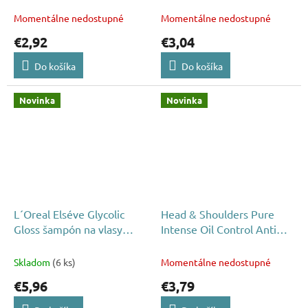
250ml
Momentálne nedostupné
Momentálne nedostupné
€2,92
€3,04
Do košíka
Do košíka
Novinka
Novinka
L´Oreal Elséve Glycolic
Head & Shoulders Pure
Gloss šampón na vlasy
Intense Oil Control Anti
400ml
Fett šampón 250ml
Skladom
(6 ks)
Momentálne nedostupné
€5,96
€3,79