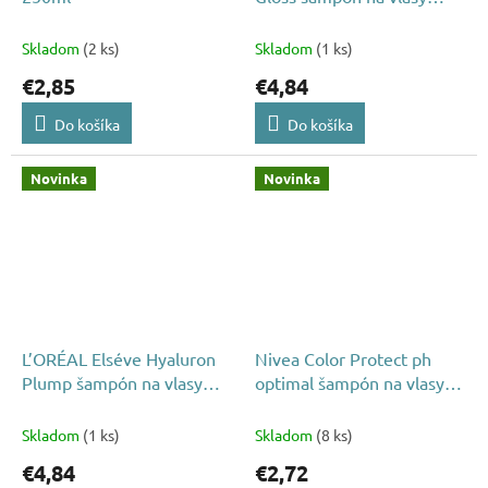
250ml
Skladom
(2 ks)
Skladom
(1 ks)
€2,85
€4,84
Do košíka
Do košíka
Novinka
Novinka
L’ORÉAL Elséve Hyaluron
Nivea Color Protect ph
Plump šampón na vlasy
optimal šampón na vlasy
250 ml
250ml
Skladom
(1 ks)
Skladom
(8 ks)
€4,84
€2,72