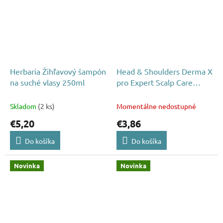
Herbaria Žihľavový šampón
Head & Shoulders Derma X
na suché vlasy 250ml
pro Expert Scalp Care
Revitaliser šampón 250ml
Skladom
(2 ks)
Momentálne nedostupné
€5,20
€3,86
Do košíka
Do košíka
Novinka
Novinka