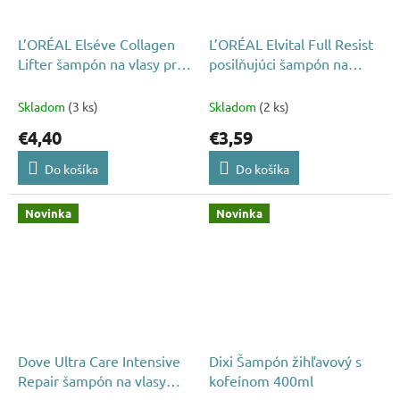
L’ORÉAL Elséve Collagen
L’ORÉAL Elvital Full Resist
Lifter šampón na vlasy pre
posilňujúci šampón na
objem 250 ml
vlasy 250 ml
Skladom
(3 ks)
Skladom
(2 ks)
€4,40
€3,59
Do košíka
Do košíka
Novinka
Novinka
Dove Ultra Care Intensive
Dixi Šampón žihľavový s
Repair šampón na vlasy
kofeínom 400ml