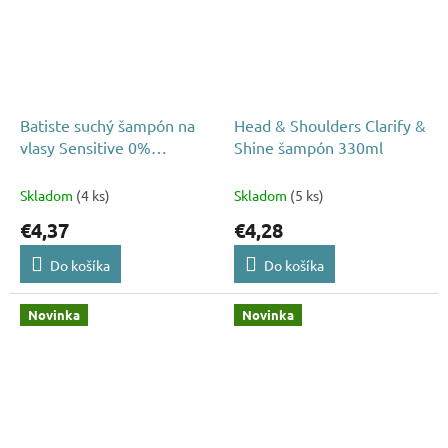
Batiste suchý šampón na
Head & Shoulders Clarify &
vlasy Sensitive 0%
Shine šampón 330ml
parfume 200ml
Skladom
(4 ks)
Skladom
(5 ks)
€4,37
€4,28
Do košíka
Do košíka
Novinka
Novinka