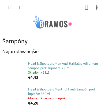
Prejsť
NÁKU
na
obsah
KOŠÍK
Šampóny
Najpredávanejšie
Head & Shoulders Men Anti Hairfall s koffeinom
šampón proti lupinám 330ml
Skladom
(6 ks)
€4,43
Head & Shoulders Menthol Fresh šampón proti
lupinám 330ml
Momentálne nedostupné
€4,28