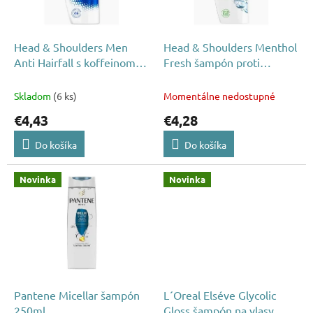
p
o
r
v
o
d
Head & Shoulders Men
Head & Shoulders Menthol
u
Anti Hairfall s koffeinom
Fresh šampón proti
k
šampón proti lupinám
lupinám 330ml
t
330ml
Skladom
(6 ks)
Momentálne nedostupné
o
€4,43
€4,28
v
Do košíka
Do košíka
Novinka
Novinka
Pantene Micellar šampón
L´Oreal Elséve Glycolic
250ml
Gloss šampón na vlasy