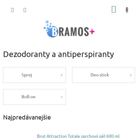
Prejsť
NÁKU
na
obsah
KOŠÍK
Dezodoranty a antiperspiranty
Sprej
Deo stick
Roll-on
Najpredávanejšie
Brut Attraction Totale sprchový gél 600 ml