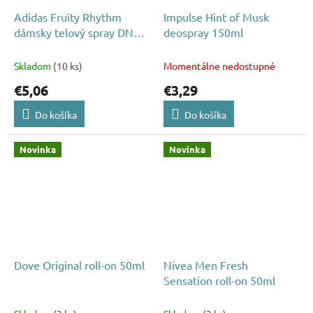
Adidas Fruity Rhythm
Impulse Hint of Musk
dámsky telový spray DNS
deospray 150ml
75ml
Skladom
(10 ks)
Momentálne nedostupné
€5,06
€3,29
Do košíka
Do košíka
Novinka
Novinka
Dove Original roll-on 50ml
Nivea Men Fresh
Sensation roll-on 50ml