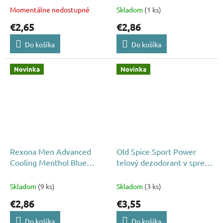
Momentálne nedostupné
Skladom
(1 ks)
€2,65
€2,86
Do košíka
Do košíka
Novinka
Novinka
Rexona Men Advanced
Old Spice Sport Power
Cooling Menthol Blue
telový dezodorant v spreji
Levander deodorant 150ml
150ml
Skladom
(9 ks)
Skladom
(3 ks)
€2,86
€3,55
Do košíka
Do košíka