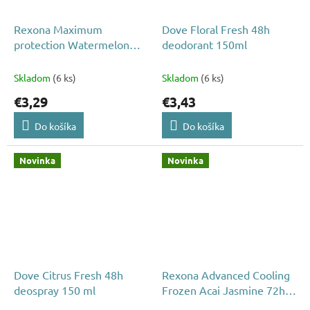
Rexona Maximum
Dove Floral Fresh 48h
protection Watermelon
deodorant 150ml
Cactus water deodorant
150ml
Skladom
(6 ks)
Skladom
(6 ks)
€3,29
€3,43
Do košíka
Do košíka
Novinka
Novinka
Dove Citrus Fresh 48h
Rexona Advanced Cooling
deospray 150 ml
Frozen Acai Jasmine 72h
deosprej 150ml