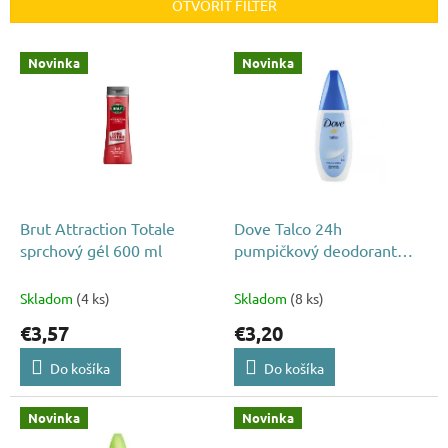
e
OTVORIŤ FILTER
p
r
V
Novinka
Novinka
o
ý
d
p
u
i
k
s
t
p
o
r
v
o
d
Brut Attraction Totale
Dove Talco 24h
u
sprchový gél 600 ml
pumpičkový deodorant
k
75ml
t
Skladom
(4 ks)
Skladom
(8 ks)
o
€3,57
€3,20
v
Do košíka
Do košíka
Novinka
Novinka