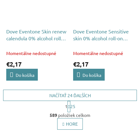
Dove Eventone Skin renew
Dove Eventone Sensitive
calendula 0% alcohol roll-
skin 0% alcohol roll-on
on 50ml
50ml
Momentálne nedostupné
Momentálne nedostupné
€2,17
€2,17
Do košíka
Do košíka
NAČÍTAŤ 24 ĎALŠÍCH
S
1
25
t
O
r
589
položiek celkom
v
á
l
HORE
n
k
á
o
d