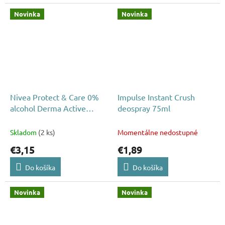
Novinka
Novinka
Nivea Protect & Care 0%
Impulse Instant Crush
alcohol Derma Active
deospray 75ml
deospray 150 ml
Skladom
(2 ks)
Momentálne nedostupné
€3,15
€1,89
Do košíka
Do košíka
Novinka
Novinka