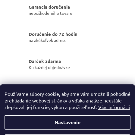
v
a
a
Garancia doručenia
c
n
i
nepoškodeného tovaru
i
e
e
p
r
Doručenie do 72 hodín
v
na akúkoľvek adresu
k
y
v
ý
Darček zdarma
p
Ku každej objednávke
i
s
u
Cez 3000 výdajných miest
Používame súbory cookie, aby sme vám umožnili pohodlné
po celom Slovensku
prehliadanie webovej stránky a vďaka analýze neustále
zlepšovali jej funkcie, výkon a použiteľnosť.
Viac informácií
Z
á
Nastavenie
Vytvoril Shoptet
p
ä