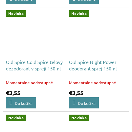
Novinka
Novinka
Old Spice Cold Spice telový
Old Spice Night Power
dezodorant v spreji 150ml
deodorant sprej 150ml
Momentálne nedostupné
Momentálne nedostupné
€3,55
€3,55
Do košíka
Do košíka
Novinka
Novinka