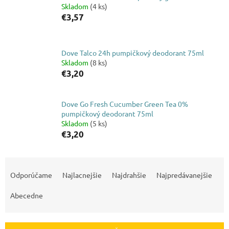
Skladom
(4 ks)
€3,57
Dove Talco 24h pumpičkový deodorant 75ml
Skladom
(8 ks)
€3,20
Dove Go Fresh Cucumber Green Tea 0%
pumpičkový deodorant 75ml
Skladom
(5 ks)
€3,20
R
a
Odporúčame
Najlacnejšie
Najdrahšie
Najpredávanejšie
d
e
Abecedne
n
i