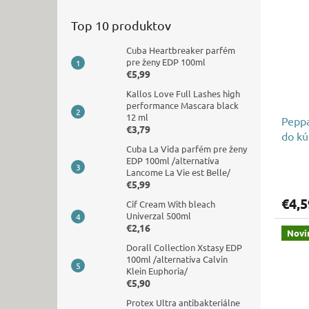
Top 10 produktov
Cuba Heartbreaker parfém
pre ženy EDP 100ml
€5,99
Kallos Love Full Lashes high
performance Mascara black
12 ml
Peppa
€3,79
do kú
Cuba La Vida parfém pre ženy
EDP 100ml /alternatíva
Lancome La Vie est Belle/
€5,99
€4,5
Cif Cream With bleach
Univerzal 500ml
€2,16
Novi
Dorall Collection Xstasy EDP
100ml /alternatíva Calvin
Klein Euphoria/
€5,90
Protex Ultra antibakteriálne