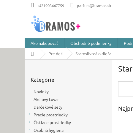
Prejsť
+421903447759
parfum@bramos.sk
na
obsah
Ako nakupovať
Obchodné podmienky
Podm
Domov
Pre deti
Staroslivosť o dieťa
B
Star
o
Preskočiť
č
Kategórie
kategórie
n
ý
Novinky
p
Akciový tovar
a
Darčekové sety
Najpr
n
e
Pracie prostriedky
l
Čistiace prostriedky
Osobná hygiena