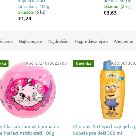
kúpeľa Mačací
pre deti 300 ml
Aristokrati 100g
Skladom
(2 ks)
Skladom
(5 ks)
€3,63
€1,24
rúčame
Najlacnejšie
Najdrahšie
Najpredávanejšie
Abecedne
Kód:
8721073623706
Kód:
501369
nka
Novinka
y Classics šumivá bomba do
Minions 2in1 sprchový gél a 
a Mačací Aristokrati 100g
kúpeľa pre deti 300 ml