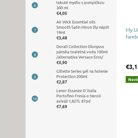
tekuté mydlo s pumpičkou
300 ml
€4,05
Air Wick Essential oils
Smooth Satin Moon lily náplň
My Li
19ml
fareb
€3,48
9x16 
Dorall Collection Dionysus
pánska toaletná voda 100ml
/alternatíva Versace Eros/
€5,90
€3,1
Gillette Series gél na holenie
Protection 200ml
Novi
€2,87
Lenor Essenze D´Italia
Portofino Fresia e Neroli
aviváž 1,827L 87pd
€7,69