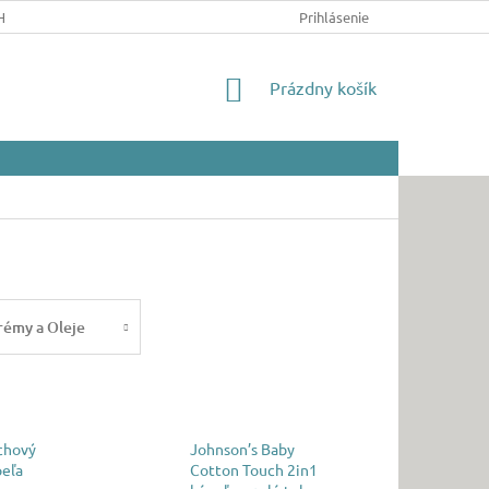
HRANY OSOBNÝCH ÚDAJOV
Prihlásenie
NÁKUPNÝ
Prázdny košík
KOŠÍK
rémy a Oleje
chový
Johnson’s Baby
peľa
Cotton Touch 2in1