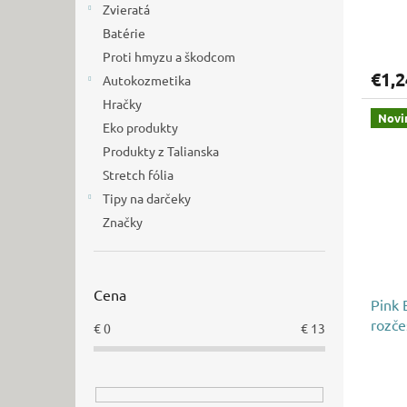
Zvieratá
o
v
Batérie
Proti hmyzu a škodcom
€1,2
Autokozmetika
Hračky
Novi
Eko produkty
Produkty z Talianska
Stretch fólia
Tipy na darčeky
Značky
Cena
Pink 
rozče
€
0
€
13
150 