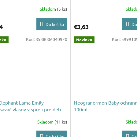
Skladom
(5 ks)
Skla
Do košíka
Do
4
€3,63
Kód:
8588006040920
Kód:
599910
nka
Novinka
Elephant Lama Emily
Neogranormon Baby ochran
sávač vlasov v spreji pre deti
100ml
ml
Skladom
(11 ks)
Skla
Do košíka
Do