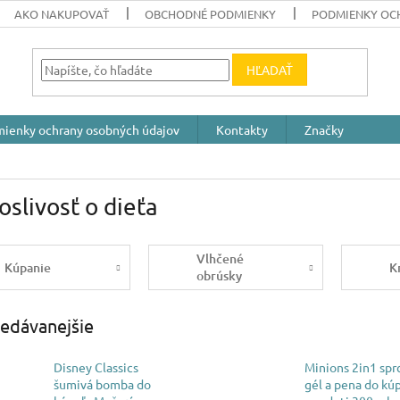
AKO NAKUPOVAŤ
OBCHODNÉ PODMIENKY
PODMIENKY OC
HĽADAŤ
ienky ochrany osobných údajov
Kontakty
Značky
oslivosť o dieťa
Vlhčené
Kúpanie
K
obrúsky
edávanejšie
Disney Classics
Minions 2in1 spr
šumivá bomba do
gél a pena do kú