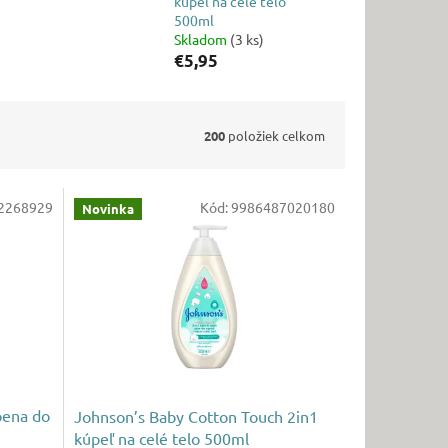
kúpeľ na celé telo
500ml
Skladom
(3 ks)
€5,95
200
položiek celkom
2268929
Kód:
9986487020180
Novinka
pena do
Johnson’s Baby Cotton Touch 2in1
kúpeľ na celé telo 500ml