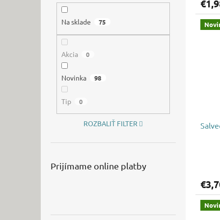
€1,9
Na sklade
75
Novi
Akcia
0
Novinka
98
Tip
0
ROZBALIŤ FILTER
Salve
Prijímame online platby
€3,7
Novi