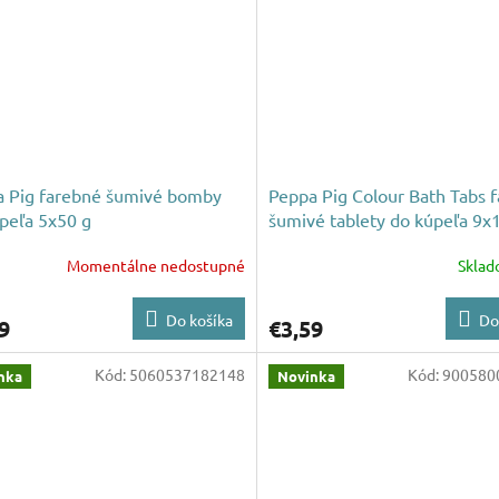
 Pig farebné šumivé bomby
Peppa Pig Colour Bath Tabs 
peľa 5x50 g
šumivé tablety do kúpeľa 9x
Momentálne nedostupné
Skla
Do košíka
Do
9
€3,59
Kód:
5060537182148
Kód:
900580
nka
Novinka