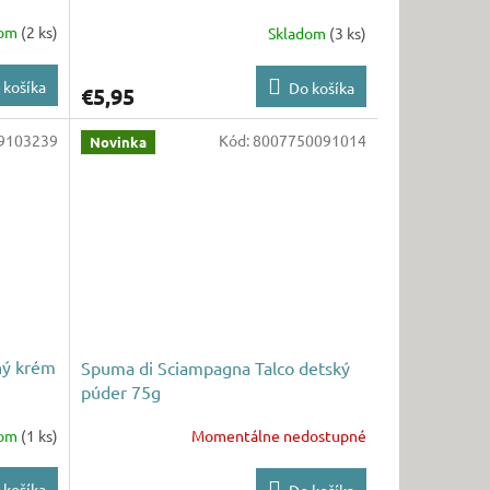
dom
(2 ks)
Skladom
(3 ks)
 košíka
Do košíka
€5,95
9103239
Kód:
8007750091014
Novinka
ný krém
Spuma di Sciampagna Talco detský
púder 75g
dom
(1 ks)
Momentálne nedostupné
 košíka
Do košíka