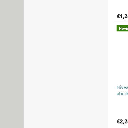
€1,2
Novi
Nivea
utier
€2,2