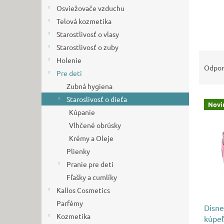
Osviežovače vzduchu
Telová kozmetika
Starostlivosť o vlasy
Starostlivosť o zuby
R
Holenie
a
Odpo
Pre deti
d
Zubná hygiena
e
V
n
Staroslivosť o dieťa
Novi
ý
i
Kúpanie
p
e
Vlhčené obrúsky
i
p
Krémy a Oleje
s
r
Plienky
p
o
r
d
Pranie pre deti
o
u
Fľašky a cumlíky
d
k
Kallos Cosmetics
u
t
Parfémy
Disne
k
o
Kozmetika
kúpeľ
t
v