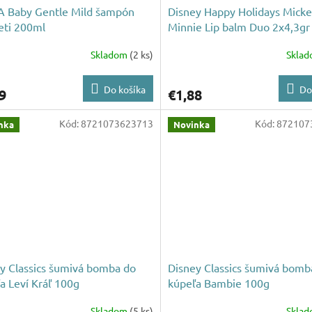
A Baby Gentle Mild šampón
Disney Happy Holidays Mick
eti 200ml
Minnie Lip balm Duo 2x4,3gr
Skladom
(2 ks)
Skla
Do košíka
Do
9
€1,88
Kód:
8721073623713
Kód:
872107
nka
Novinka
y Classics šumivá bomba do
Disney Classics šumivá bomb
a Leví Kráľ 100g
kúpeľa Bambie 100g
Skladom
(5 ks)
Skla