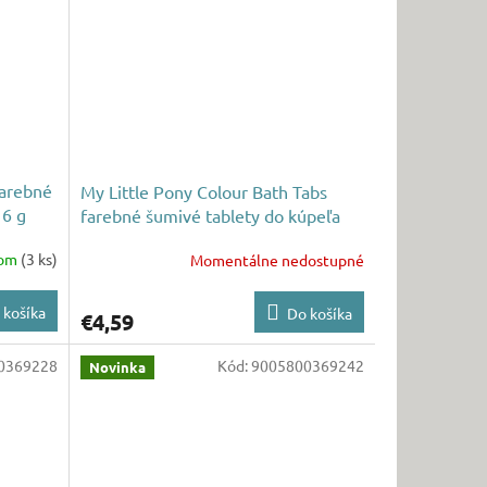
farebné
My Little Pony Colour Bath Tabs
16 g
farebné šumivé tablety do kúpeľa
5x50 g
dom
(3 ks)
Momentálne nedostupné
 košíka
Do košíka
€4,59
0369228
Kód:
9005800369242
Novinka