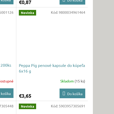
€0,87
5001126
Kód:
9800034961464
Novinka
 200ks
Peppa Pig penové kapsule do kúpeľa
6x16 g
ostupné
Skladom
(15 ks)
 košíka
Do košíka
€3,65
7305448
Kód:
5903957305691
Novinka