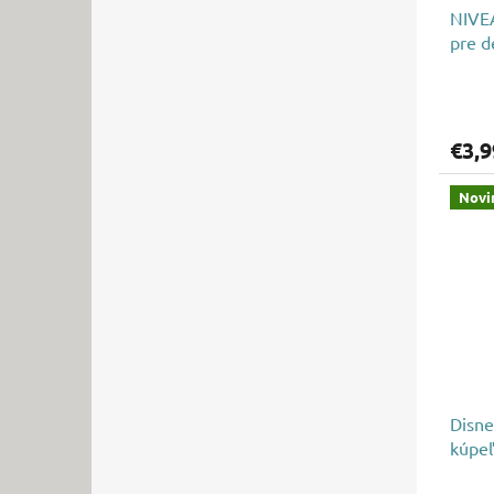
NIVE
pre d
€3,9
Novi
Disne
kúpeľ