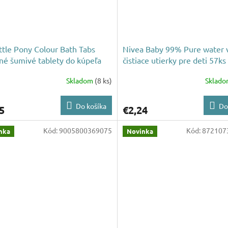
ttle Pony Colour Bath Tabs
Nivea Baby 99% Pure water 
né šumivé tablety do kúpeľa
čistiace utierky pre deti 57ks
g
Skladom
(8 ks)
Sklad
Do košíka
Do
5
€2,24
Kód:
9005800369075
Kód:
872107
nka
Novinka