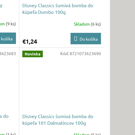
ey
Disney Classics šumivá bomba do
kúpeľa Dumbo 100g
dom
(9 ks)
Skladom
(6 ks)
 košíka
Do košíka
€1,24
3623683
Kód:
8721073623690
Novinka
a do
Disney Classics šumivá bomba do
kúpeľa 101 Dalmatíncov 100g
dom
(1 ks)
Skladom
(5 ks)