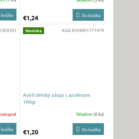
 košíka
Do košíka
€1,24
6300503
Kód:
8594001771479
Novinka
Aviril detský zásyp s azulénom
100gr
ostupné
Skladom
(6 ks)
 košíka
Do košíka
€1,20