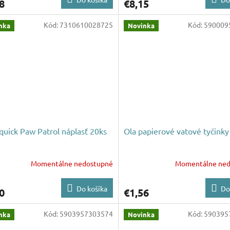
8
€8,15
Kód:
7310610028725
Kód:
590009
nka
Novinka
quick Paw Patrol náplasť 20ks
Ola papierové vatové tyčinky
Momentálne nedostupné
Momentálne ned
Do košíka
Do
0
€1,56
Kód:
5903957303574
Kód:
590395
nka
Novinka