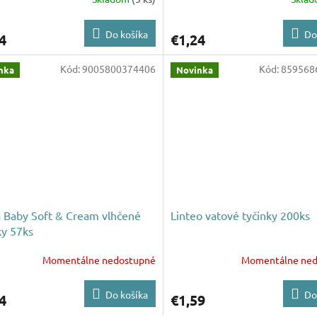
Do košíka
Do
4
€1,24
Kód:
9005800374406
Kód:
859568
nka
Novinka
 Baby Soft & Cream vlhčené
Linteo vatové tyčinky 200ks
ky 57ks
Momentálne nedostupné
Momentálne ned
Do košíka
Do
4
€1,59