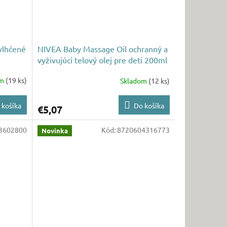
vlhčené
NIVEA Baby Massage Oil ochranný a
vyživujúci telový olej pre deti 200ml
om
(19 ks)
Skladom
(12 ks)
 košíka
Do košíka
€5,07
3602800
Kód:
8720604316773
Novinka