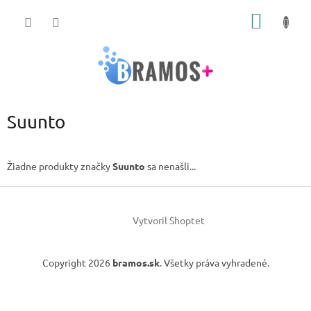
Prejsť
NÁKU
na
obsah
KOŠÍK
Suunto
Žiadne produkty značky
Suunto
sa nenašli...
Z
á
Vytvoril Shoptet
p
ä
t
Copyright 2026
bramos.sk
. Všetky práva vyhradené.
i
e