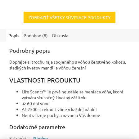
ZOBRAZIŤ VŠETKY SÚVISIACE PRODUKTY
Popis
Podobné (8)
Diskusia
Podrobný popis
Doprajte si trochu raja spojeného s vôňou čerstvého kokosu,
sladkých kvetov mandlí a vôňou čerešní
VLASTNOSTI PRODUKTU
Life Scents™ je prvá neustále sa meniaca vôňa, ktorá
vytvára skutočný životný zážitok
až 60 dní vône
Až 2500 streknutí vône v každej náplni
Neutralizuje pachy a navonia Váš domov
Dodatočné parametre
Kategória
:
Náplne