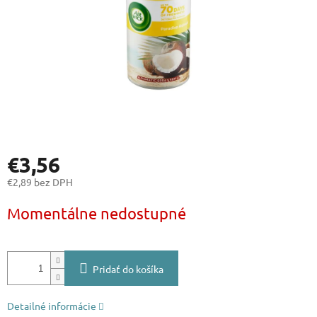
€3,56
€2,89 bez DPH
Jednotková
Momentálne nedostupné
cena:
Pridať do košíka
Detailné informácie