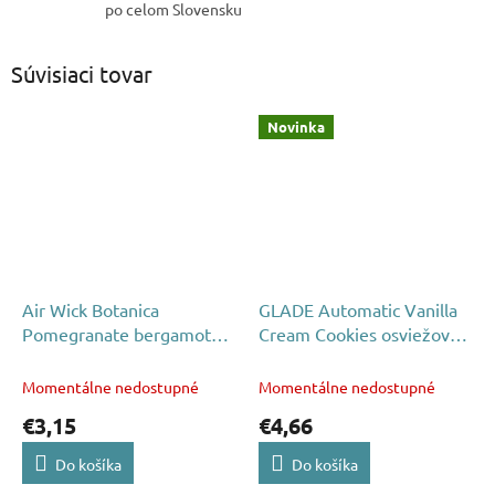
po celom Slovensku
Súvisiaci tovar
Novinka
Air Wick Botanica
GLADE Automatic Vanilla
Pomegranate bergamot
Cream Cookies osviežovač
náplň 19ml
náplň 269 ml
Momentálne nedostupné
Momentálne nedostupné
€3,15
€4,66
Do košíka
Do košíka