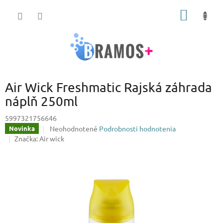
Prejsť
NÁKU
na
obsah
KOŠÍK
Air Wick Freshmatic Rajská záhrada
náplň 250ml
5997321756646
Priemerné
Neohodnotené
Podrobnosti hodnotenia
Novinka
hodnotenie
Značka:
Air wick
produktu
je
0,0
z
5
hviezdičiek.