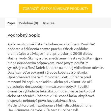
ZOBRAZIŤ VŠETKY SÚVISIACE PRODUKTY
Popis
Podobné (8)
Diskusia
Podrobný popis
Ajeto na strojové čistenie kobercov a čalúnení. Použitie:
Koberce a čalúnenia zbavte prachu. Obsah v nádobe
premiešajte a dávkujte 1 diel prípravku na 20-30 dielov
vlažnej vody. Škvrny a viac znečistené miesta vyčistite najprv
ručne neriedeným prípravkom. Pred prvým použitím
vyskúšajte stálosť farieb koberca na menej viditeľnom mieste.
Ďalej sa riaďte pokynmi výrobcu koberca a prístroja.
Upozornenie: Uložte mimo dosahu detí! Chráňte pred
mrazom! Pri styku s pokožkou alebo pri vniknutí do očí
oplachujte dostatočným množstvom vody. Pri požití
okamžite vyhľadajte lekársku pomoc a ukážte tento obal
alebo označenie! Zloženie: < 5%: vonná látka, akrylátová
disperzia, neiónová povrchovo aktívna látka,
Methylchloroisothiazolinone a Methylisothiazolinone,
Hexylcinnamaldehyde, 2-(4-terc-Butylbenzyl),