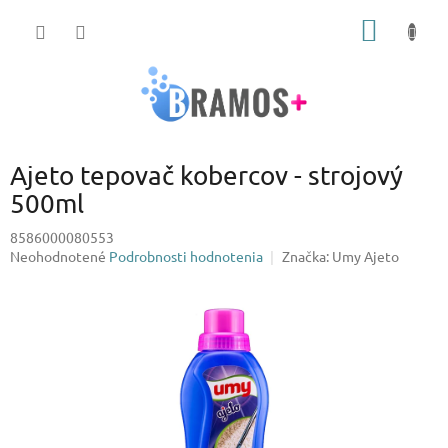
Prejsť
NÁKU
na
obsah
KOŠÍK
Ajeto tepovač kobercov - strojový
500ml
8586000080553
Priemerné
Neohodnotené
Podrobnosti hodnotenia
Značka:
Umy Ajeto
hodnotenie
produktu
je
0,0
z
5
hviezdičiek.