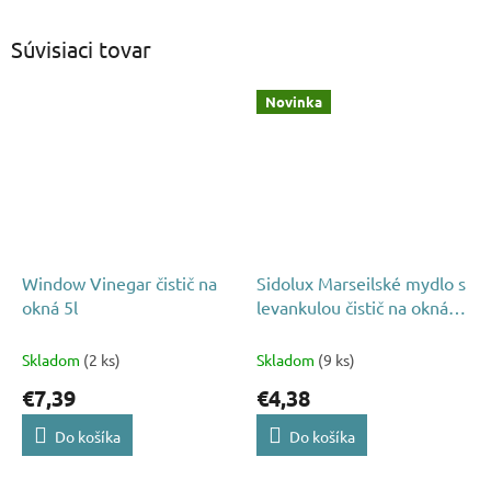
Súvisiaci tovar
Novinka
Window Vinegar čistič na
Sidolux Marseilské mydlo s
okná 5l
levankulou čistič na okná a
rámy 1000ml
Skladom
(2 ks)
Skladom
(9 ks)
€7,39
€4,38
Do košíka
Do košíka