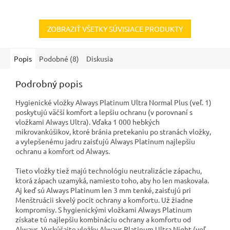
ZOBRAZIŤ VŠETKY SÚVISIACE PRODUKTY
Popis
Podobné (8)
Diskusia
Podrobný popis
Hygienické vložky Always Platinum Ultra Normal Plus (veľ. 1)
poskytujú väčší komfort a lepšiu ochranu (v porovnaní s
vložkami Always Ultra). Vďaka 1 000 hebkých
mikrovankúšikov, ktoré bránia pretekaniu po stranách vložky,
a vylepšenému jadru zaisťujú Always Platinum najlepšiu
ochranu a komfort od Always.
Tieto vložky tiež majú technológiu neutralizácie zápachu,
ktorá zápach uzamyká, namiesto toho, aby ho len maskovala.
Aj keď sú Always Platinum len 3 mm tenké, zaisťujú pri
Menštruácii skvelý pocit ochrany a komfortu. Už žiadne
kompromisy. S hygienickými vložkami Always Platinum
získate tú najlepšiu kombináciu ochrany a komfortu od
Always. Vyskúšajte vložky Always Platinum Ultra Night (veľ.