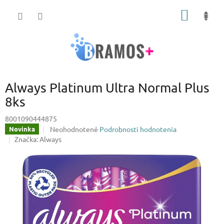
Prejsť
NÁKU
na
obsah
KOŠÍK
Always Platinum Ultra Normal Plus
8ks
8001090444875
Priemerné
Neohodnotené
Podrobnosti hodnotenia
Novinka
hodnotenie
Značka:
Always
produktu
je
0,0
z
5
hviezdičiek.