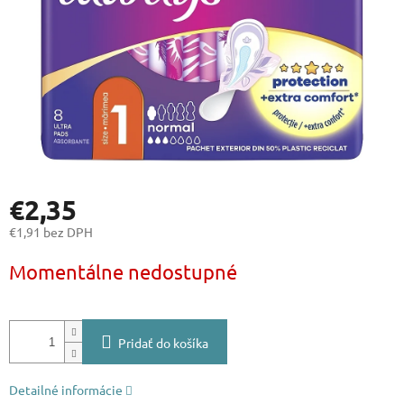
€2,35
€1,91 bez DPH
Jednotková
Momentálne nedostupné
cena:
Pridať do košíka
Detailné informácie