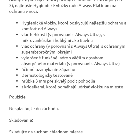
3), najlepšie Hygienické vložky radu Always Platinum na
ochranu v noci.
Hygienické vložky, ktoré poskytujú najlepšiu ochranu a
komfort od Always
viac hebkosti (v porovnaní s Always Ultra), s
mikrovankúšikmi hebkými ako Bavlna
viac ochrany (v porovnaní s Always Ultra), s ochrannými
superabsorpčnými okrajmi
vylepšené funkčné jadro s väčším obsahom
absorpčného materiálu (v porovnaní s Always Ultra)
účinné uzamykanie zápachu
Dermatologicky testované
hrúbka 3 mm pre skvelý pocit pohodlia
s krídelkami, ktoré pomáhajú udržať vložku na mieste
Použitie
Nesplachujte do záchodu.
Skladovanie:
Skladujte na suchom chladnom mieste.