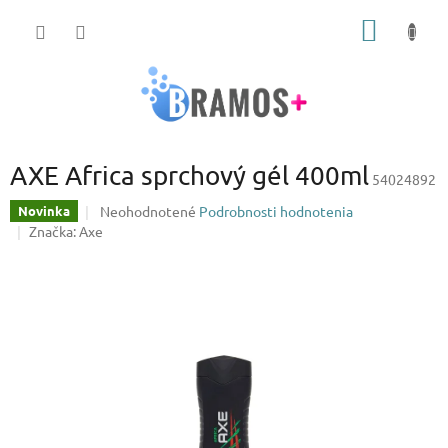
Prejsť
NÁKU
na
obsah
KOŠÍK
AXE Africa sprchový gél 400ml
54024892
Priemerné
Neohodnotené
Podrobnosti hodnotenia
Novinka
hodnotenie
Značka:
Axe
produktu
je
0,0
z
5
hviezdičiek.