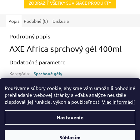
ZOBRAZIŤ VŠETKY SÚVISIACE PRODUKTY
Popis
Podobné (8)
Diskusia
Podrobný popis
AXE Africa sprchový gél 400ml
Dodatočné parametre
Kategória
:
Sprchové gély
Hmotnosť
:
0.44 kg
Používame súbory cookie, aby sme vám umožnili pohodlné
EAN
:
54024892
prehliadanie webovej stránky a vďaka analýze neustále
zlepšovali jej funkcie, výkon a použiteľnosť.
Viac informácií
Z
á
Nastavenie
Vytvoril Shoptet
p
ä
t
Súhlasím
Copyright 2026
bramos.sk
. Všetky práva vyhradené.