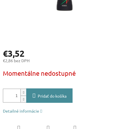
€3,52
€2,86 bez DPH
Jednotková
Momentálne nedostupné
cena:
Pridať do košíka
Detailné informácie