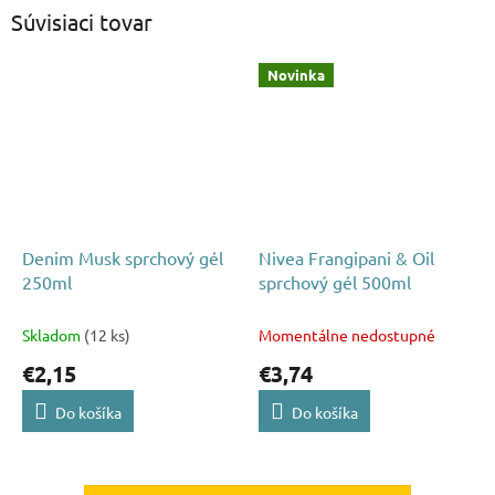
Súvisiaci tovar
Novinka
Denim Musk sprchový gél
Nivea Frangipani & Oil
250ml
sprchový gél 500ml
Skladom
(12 ks)
Momentálne nedostupné
€2,15
€3,74
Do košíka
Do košíka