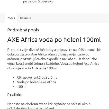
po celom Slovensku
Popis
Diskusia
Podrobný popis
AXE Africa voda po holení 100ml
Prebudí tvoje divoké inštinkty a pripraví ťa na ďalšie exotické
dobrodružstvo.
Axe Africa vôňa s citrusovo-jantárovou
arómou je vzrušujúca ako expedícia na Saharu.
Jednoducho
vôňa, ktorá urobí šelmu z každého.
Voda po holení Axe Africa
obsahuje alkohol.
Balenie 100ml.
Citrusovo jantárová aróma
Voda po holení Axe Africa
100 ml
Použitie:
Naneste na oholenú tvár a krk.
Vyhnite sa oblasti okolo
očí.
Zabráňte kontaktu s očami.