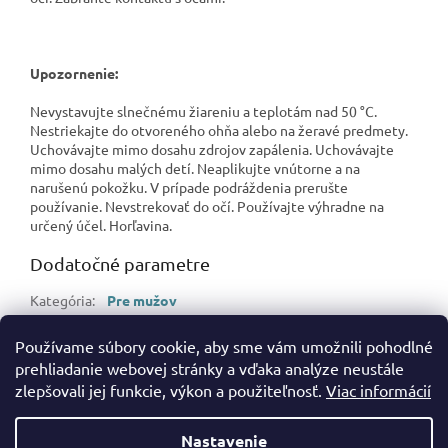
Upozornenie:
Nevystavujte slnečnému žiareniu a teplotám nad 50 °C.
Nestriekajte do otvoreného ohňa alebo na žeravé predmety.
Uchovávajte mimo dosahu zdrojov zapálenia. Uchovávajte
mimo dosahu malých detí. Neaplikujte vnútorne a na
narušenú pokožku. V prípade podráždenia prerušte
používanie. Nevstrekovať do očí. Používajte výhradne na
určený účel. Horľavina.
Dodatočné parametre
Kategória
:
Pre mužov
Hmotnosť
:
0.2 kg
Používame súbory cookie, aby sme vám umožnili pohodlné
EAN
:
8720181343445
prehliadanie webovej stránky a vďaka analýze neustále
zlepšovali jej funkcie, výkon a použiteľnosť.
Viac informácií
Z
á
Nastavenie
Vytvoril Shoptet