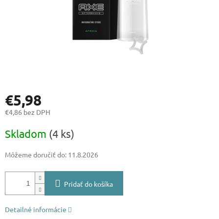
€5,98
€4,86 bez DPH
Jednotková
Skladom
(4 ks)
cena:
Môžeme doručiť do:
11.8.2026
Pridať do košíka
Detailné informácie