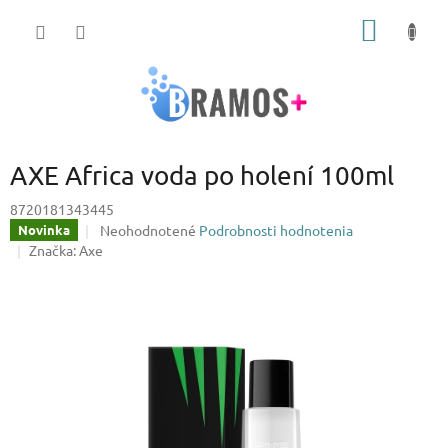
Prejsť
NÁKU
na
obsah
KOŠÍK
AXE Africa voda po holení 100ml
8720181343445
Priemerné
Neohodnotené
Podrobnosti hodnotenia
Novinka
hodnotenie
Značka:
Axe
produktu
je
0,0
z
5
hviezdičiek.