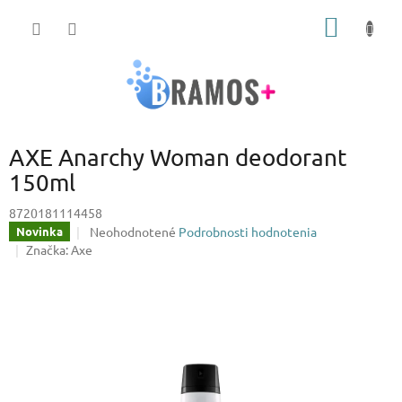
Prejsť
NÁKU
na
obsah
KOŠÍK
AXE Anarchy Woman deodorant
150ml
8720181114458
Priemerné
Neohodnotené
Podrobnosti hodnotenia
Novinka
hodnotenie
Značka:
Axe
produktu
je
0,0
z
5
hviezdičiek.