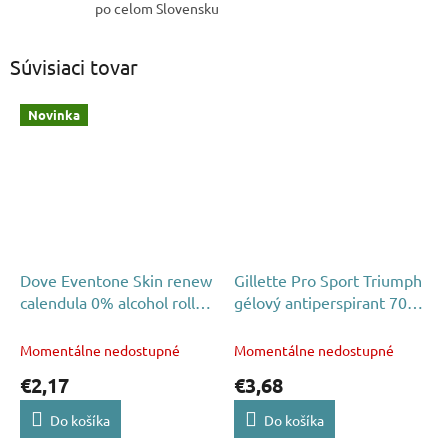
po celom Slovensku
Súvisiaci tovar
Novinka
Dove Eventone Skin renew
Gillette Pro Sport Triumph
calendula 0% alcohol roll-
gélový antiperspirant 70
on 50ml
ml
Momentálne nedostupné
Momentálne nedostupné
€2,17
€3,68
Do košíka
Do košíka