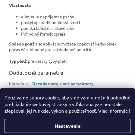
Vlastnosti:
eliminuje nepríjemné pachy
poskytuje až 48 hodín sviežosti
ponúka bohatú a lákavú vôňu
Pohodlný formát spreja
Spôsob použitia:
Aplikáciu môžete opakovať kedykoľvek
počas dňa. Vhodné pre každodenné použitie.
Typ pleti:
pre všetky typy pleti
Dodatočné parametre
Kategória
:
Dezodoranty a antiperspiranty
Hmotnosť
:
0.15 kg
Používame súbory cookie, aby sme vám umožnili pohodlné
EAN
:
8720181114458
prehliadanie webovej stránky a vďaka analýze neustále
zlepšovali jej funkcie, výkon a použiteľnosť.
Viac informácií
Z
á
Nastavenie
Vytvoril Shoptet
p