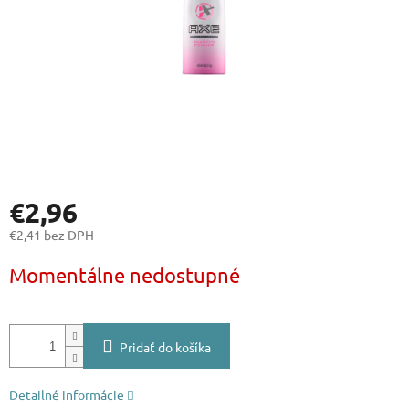
€2,96
€2,41 bez DPH
Jednotková
Momentálne nedostupné
cena:
Pridať do košíka
Detailné informácie