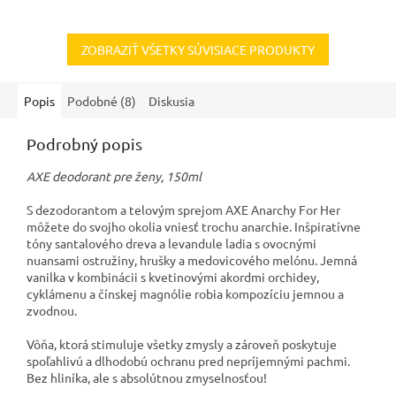
ZOBRAZIŤ VŠETKY SÚVISIACE PRODUKTY
Popis
Podobné (8)
Diskusia
Podrobný popis
AXE deodorant pre ženy, 150ml
S dezodorantom a telovým sprejom AXE Anarchy For Her
môžete do svojho okolia vniesť trochu anarchie. Inšpiratívne
tóny santalového dreva a levandule ladia s ovocnými
nuansami ostružiny, hrušky a medovicového melónu. Jemná
vanilka v kombinácii s kvetinovými akordmi orchidey,
cyklámenu a čínskej magnólie robia kompozíciu jemnou a
zvodnou.
Vôňa, ktorá stimuluje všetky zmysly a zároveň poskytuje
spoľahlivú a dlhodobú ochranu pred nepríjemnými pachmi.
Bez hliníka, ale s absolútnou zmyselnosťou!