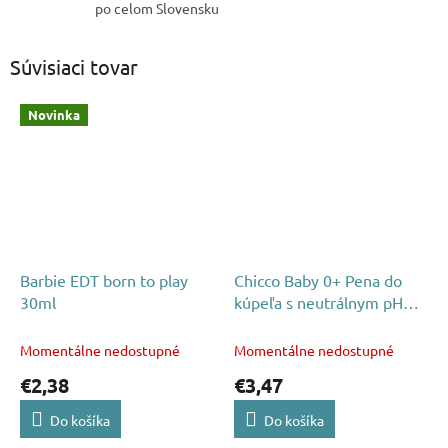
po celom Slovensku
Súvisiaci tovar
Novinka
Barbie EDT born to play
Chicco Baby 0+ Pena do
30ml
kúpeľa s neutrálnym pH
500ml
Momentálne nedostupné
Momentálne nedostupné
€2,38
€3,47
Do košíka
Do košíka