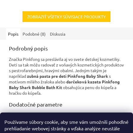
ZOBRAZIŤ VŠETKY SÚVISIACE PRODUKTY
Popis
Podobné (8)
Diskusia
Podrobný popis
Značka Pinkfong sa preslávila aj vo svete detskej kozmetiky.
Deti sa tak môžu radovať z voňavých kozmetických produktov
s pestrofarebnými, hravými obalmi. Jedným takým je
napríklad
zubná pasta pre deti Pinkfong Baby Shark
s
motívom milého žraloka alebo
darčeková kazeta Pinkfong
Baby Shark Bubble Bath Kit
obsahujúca penu do kúpeľa a
hračku do kúpeľa.
Dodatočné parametre
Kategória
:
Detská kozmetika
Používame súbory cookie, aby sme vám umožnili pohodlné
Hmotnosť
:
0.3 kg
prehliadanie webovej stránky a vďaka analýze neustále