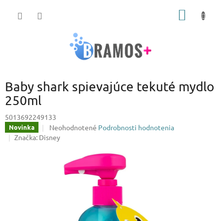
Prejsť
NÁKU
na
obsah
KOŠÍK
Baby shark spievajúce tekuté mydlo
250ml
5013692249133
Priemerné
Neohodnotené
Podrobnosti hodnotenia
Novinka
hodnotenie
Značka:
Disney
produktu
je
0,0
z
5
hviezdičiek.