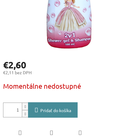
€2,60
€2,11 bez DPH
Jednotková
Momentálne nedostupné
cena:
Pridať do košíka