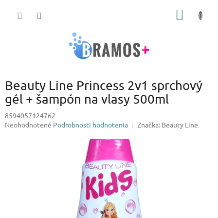
Prejsť
NÁKU
na
obsah
KOŠÍK
Beauty Line Princess 2v1 sprchový
gél + šampón na vlasy 500ml
8594057124762
Priemerné
Neohodnotené
Podrobnosti hodnotenia
Značka:
Beauty Line
hodnotenie
produktu
je
0,0
z
5
hviezdičiek.