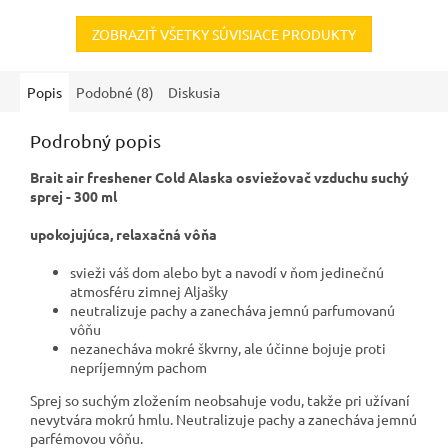
ZOBRAZIŤ VŠETKY SÚVISIACE PRODUKTY
Popis
Podobné (8)
Diskusia
Podrobný popis
Brait air freshener Cold Alaska osviežovač vzduchu suchý
sprej - 300 ml
upokojujúca, relaxačná vôňa
svieži váš dom alebo byt a navodí v ňom jedinečnú
atmosféru zimnej Aljašky
neutralizuje pachy a zanecháva jemnú parfumovanú
vôňu
nezanecháva mokré škvrny, ale účinne bojuje proti
nepríjemným pachom
Sprej so suchým zložením neobsahuje vodu, takže pri užívaní
nevytvára mokrú hmlu. Neutralizuje pachy a zanecháva jemnú
parfémovou vôňu.