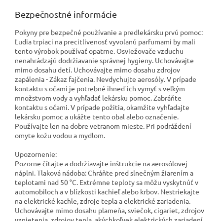
Bezpečnostné informácie
Pokyny pre bezpečné používanie a predlekársku prvú pomoc:
Ľudia trpiaci na precitlivenosť vyvolanú parfumami by mali
tento výrobok používať opatrne. Osviežovače vzduchu
nenahrádzajú dodržiavanie správnej hygieny. Uchovávajte
mimo dosahu detí. Uchovávajte mimo dosahu zdrojov
zapálenia - Zákaz fajčenia. Nevdychujte aerosóly. V prípade
kontaktu s očami je potrebné ihneď ich vymyť s veľkým
množstvom vody a vyhľadať lekársku pomoc. Zabráňte
kontaktu s očami. V prípade požitia, okamžite vyhľadajte
lekársku pomoc a ukážte tento obal alebo označenie.
Používajte len na dobre vetranom mieste. Pri podráždení
omyte kožu vodou a mydlom.
Upozornenie:
Pozorne čítajte a dodržiavajte inštrukcie na aerosólovej
náplni. Tlaková nádoba: Chráňte pred slnečným žiarením a
teplotami nad 50 °C. Extrémne teploty sa môžu vyskytnúť v
automobiloch a v blízkosti kachieľ alebo krbov. Nestriekajte
na elektrické kachle, zdroje tepla a elektrické zariadenia.
Uchovávajte mimo dosahu plameňa, sviečok, cigariet, zdrojov
vznietenia, zdrojov tepla, akýchkoľvek elektrických zariadení,