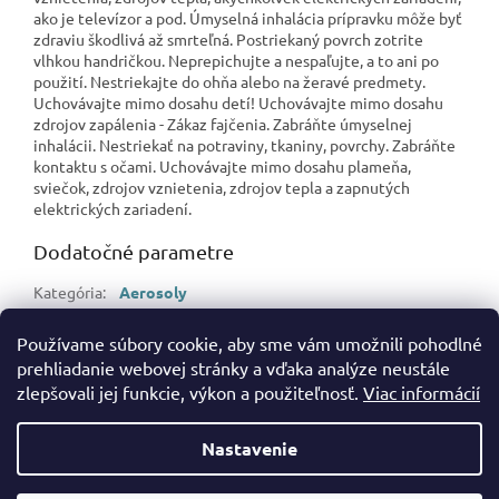
ako je televízor a pod. Úmyselná inhalácia prípravku môže byť
zdraviu škodlivá až smrteľná. Postriekaný povrch zotrite
vlhkou handričkou. Neprepichujte a nespaľujte, a to ani po
použití. Nestriekajte do ohňa alebo na žeravé predmety.
Uchovávajte mimo dosahu detí! Uchovávajte mimo dosahu
zdrojov zapálenia - Zákaz fajčenia. Zabráňte úmyselnej
inhalácii. Nestriekať na potraviny, tkaniny, povrchy. Zabráňte
kontaktu s očami. Uchovávajte mimo dosahu plameňa,
sviečok, zdrojov vznietenia, zdrojov tepla a zapnutých
elektrických zariadení.
Dodatočné parametre
Kategória
:
Aerosoly
Hmotnosť
:
0.35 kg
Používame súbory cookie, aby sme vám umožnili pohodlné
EAN
:
5908241718751
prehliadanie webovej stránky a vďaka analýze neustále
zlepšovali jej funkcie, výkon a použiteľnosť.
Viac informácií
Z
á
Nastavenie
Vytvoril Shoptet
p
ä