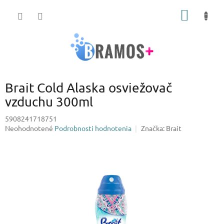
Prejsť
NÁKU
na
obsah
KOŠÍK
Brait Cold Alaska osviežovač
vzduchu 300ml
5908241718751
Priemerné
Neohodnotené
Podrobnosti hodnotenia
Značka:
Brait
hodnotenie
produktu
je
0,0
z
5
hviezdičiek.