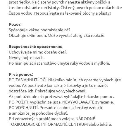
prostriedky. Na čistený povrch naneste aktívny prášok a
trením odstráňte nečistoty. Čistený povrch potom opláchnite
čistou vodou. Nepoužívajte na lakované plochy a plasty!
Pozor:
Spôsobuje vážne podráždenie očí.
Obsahuje d-limonen. Môže vyvolať alergickú reakciu.
Bezpečnostné upozornenie:
Uchovávajte mimo dosahu detí.
Nevdychujte prach.
Po manipulácii starostlivo umyte ruky vodou a mydlom.
Prvá pomoc:
PO ZASIAHNUTÍ OČÍ: Niekoľko minút ich opatrne vyplachujte
vodou. Ak používate kontaktné šošovky a je to možné,
odstráňte ich. Pokračujte vo vyplachovaní.
Ak podráždenie očí pretrváva: vyhľadajte lekársku pomoc.
PO POŽITÍ: vypláchnite ústa. NEVYVOLÁVAJTE zvracanie.
PO VDÝCHNUTÍ: Presuňte osobu na čerstvý vzduch
a umožnite jej pohodlne dýchať.
Pri zdravotných problémoch volajte NÁRODNÉ
TOXIKOLOGICKÉ INFORMAČNÉ CENTRUM alebo lekára.