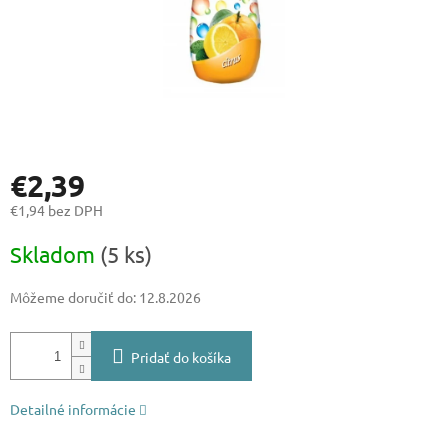
€2,39
€1,94 bez DPH
Jednotková
Skladom
(5 ks)
cena:
Môžeme doručiť do:
12.8.2026
Pridať do košíka
Detailné informácie