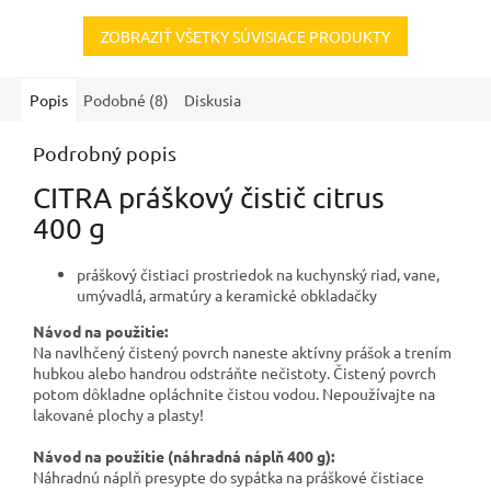
ZOBRAZIŤ VŠETKY SÚVISIACE PRODUKTY
Popis
Podobné (8)
Diskusia
Podrobný popis
CITRA práškový čistič citrus
400 g
práškový čistiaci prostriedok na kuchynský riad, vane,
umývadlá, armatúry a keramické obkladačky
Návod na použitie:
Na navlhčený čistený povrch naneste aktívny prášok a trením
hubkou alebo handrou odstráňte nečistoty. Čistený povrch
potom dôkladne opláchnite čistou vodou. Nepoužívajte na
lakované plochy a plasty!
Návod na použitie (náhradná náplň 400 g):
Náhradnú náplň presypte do sypátka na práškové čistiace