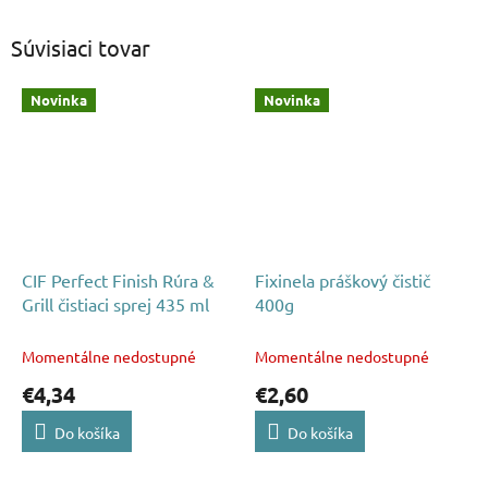
Súvisiaci tovar
Novinka
Novinka
CIF Perfect Finish Rúra &
Fixinela práškový čistič
Grill čistiaci sprej 435 ml
400g
Momentálne nedostupné
Momentálne nedostupné
€4,34
€2,60
Do košíka
Do košíka