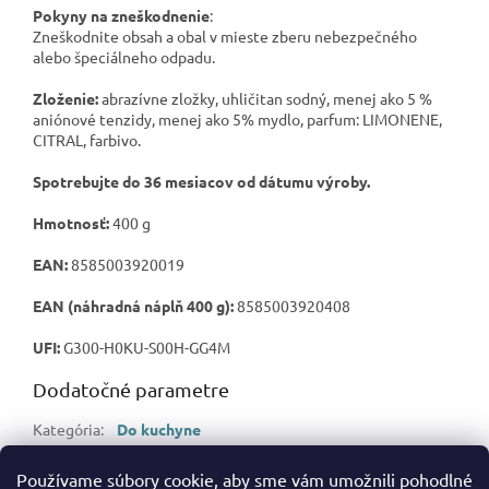
Pokyny na zneškodnenie
:
Zneškodnite obsah a obal v mieste zberu nebezpečného
alebo špeciálneho odpadu.
Zloženie:
abrazívne zložky, uhličitan sodný, menej ako 5 %
aniónové tenzidy, menej ako 5% mydlo, parfum: LIMONENE,
CITRAL, farbivo.
Spotrebujte do 36 mesiacov od dátumu výroby.
Hmotnosť:
400 g
EAN:
8585003920019
EAN (náhradná náplň 400 g):
8585003920408
UFI:
G300-H0KU-S00H-GG4M
Dodatočné parametre
Kategória
:
Do kuchyne
Hmotnosť
:
0.42 kg
Používame súbory cookie, aby sme vám umožnili pohodlné
EAN
:
8585003920019