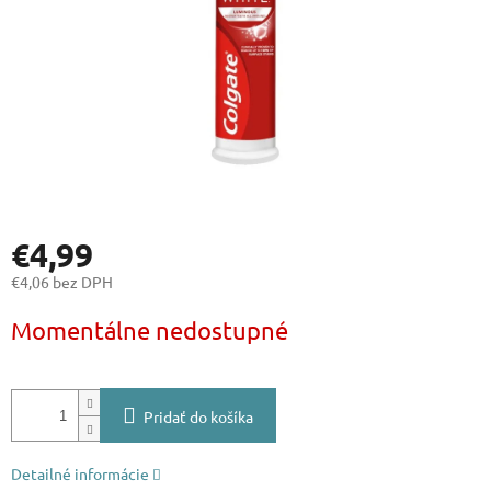
€4,99
€4,06 bez DPH
Jednotková
Momentálne nedostupné
cena:
Pridať do košíka
Detailné informácie