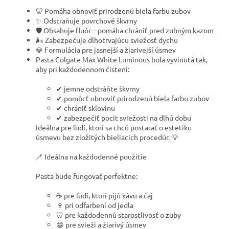
🦷 Pomáha obnoviť prirodzenú biela farbu zubov
✨ Odstraňuje povrchové škvrny
🛡 Obsahuje fluór – pomáha chrániť pred zubným kazom
🌬 Zabezpečuje dlhotrvajúcu sviežosť dychu
💎 Formulácia pre jasnejší a žiarivejší úsmev
Pasta Colgate Max White Luminous bola vyvinutá tak,
aby pri každodennom čistení:
✔ jemne odstráňte škvrny
✔ pomôcť obnoviť prirodzenú biela farbu zubov
✔ chrániť sklovinu
✔ zabezpečiť pocit sviežosti na dlhú dobu
Ideálna pre ľudí, ktorí sa chcú postarať o estetiku
úsmevu bez zložitých bieliacich procedúr. 💡
🪥 Ideálna na každodenné použitie
Pasta bude fungovať perfektne:
☕ pre ľudí, ktorí pijú kávu a čaj
🍷 pri odfarbení od jedla
🦷 pre každodennú starostlivosť o zuby
😁 pre svieži a žiarivý úsmev