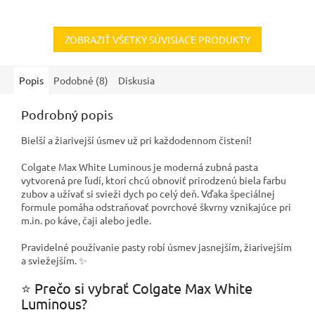
ZOBRAZIŤ VŠETKY SÚVISIACE PRODUKTY
Popis
Podobné (8)
Diskusia
Podrobný popis
Bielší a žiarivejší úsmev už pri každodennom čistení!
Colgate Max White Luminous je moderná zubná pasta
vytvorená pre ľudí, ktorí chcú obnoviť prirodzenú biela farbu
zubov a užívať si svieži dych po celý deň. Vďaka špeciálnej
formule pomáha odstraňovať povrchové škvrny vznikajúce pri
m.in. po káve, čaji alebo jedle.
Pravidelné používanie pasty robí úsmev jasnejším, žiarivejším
a sviežejším. ✨
⭐ Prečo si vybrať Colgate Max White
Luminous?