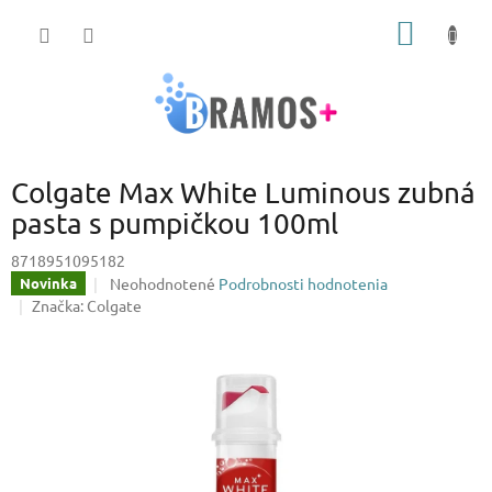
Prejsť
NÁKU
na
obsah
KOŠÍK
Colgate Max White Luminous zubná
pasta s pumpičkou 100ml
8718951095182
Priemerné
Neohodnotené
Podrobnosti hodnotenia
Novinka
hodnotenie
Značka:
Colgate
produktu
je
0,0
z
5
hviezdičiek.