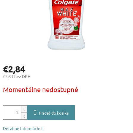
€2,84
€2,31 bez DPH
Jednotková
Momentálne nedostupné
cena:
Pridať do košíka
Detailné informácie