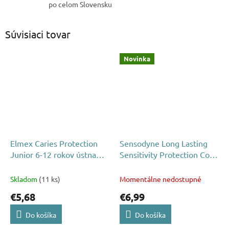
po celom Slovensku
Súvisiaci tovar
Novinka
Elmex Caries Protection
Sensodyne Long Lasting
Junior 6-12 rokov ústna
Sensitivity Protection Cool
voda 400ml
Mint ústna voda 500 ml
Skladom
(11 ks)
Momentálne nedostupné
€5,68
€6,99
Do košíka
Do košíka