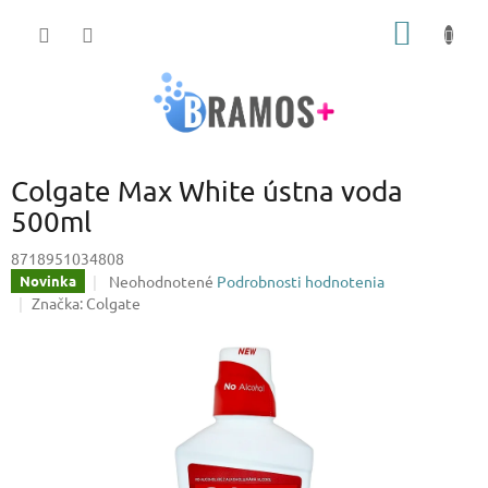
Prejsť
NÁKU
na
obsah
KOŠÍK
Colgate Max White ústna voda
500ml
8718951034808
Priemerné
Neohodnotené
Podrobnosti hodnotenia
Novinka
hodnotenie
Značka:
Colgate
produktu
je
0,0
z
5
hviezdičiek.