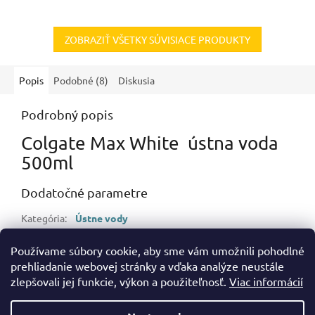
ZOBRAZIŤ VŠETKY SÚVISIACE PRODUKTY
Popis
Podobné (8)
Diskusia
Podrobný popis
Colgate Max White ústna voda
500ml
Dodatočné parametre
Kategória
:
Ústne vody
Hmotnosť
:
0.55 kg
Používame súbory cookie, aby sme vám umožnili pohodlné
EAN
:
8718951034808
prehliadanie webovej stránky a vďaka analýze neustále
zlepšovali jej funkcie, výkon a použiteľnosť.
Viac informácií
Z
á