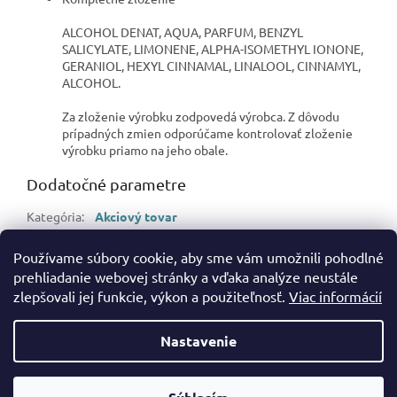
ALCOHOL DENAT, AQUA, PARFUM, BENZYL
SALICYLATE, LIMONENE, ALPHA-ISOMETHYL IONONE,
GERANIOL, HEXYL CINNAMAL, LINALOOL, CINNAMYL,
ALCOHOL.
Za zloženie výrobku zodpovedá výrobca. Z dôvodu
prípadných zmien odporúčame kontrolovať zloženie
výrobku priamo na jeho obale.
Dodatočné parametre
Kategória
:
Akciový tovar
Hmotnosť
:
0.5 kg
Používame súbory cookie, aby sme vám umožnili pohodlné
EAN
:
5425017736035
prehliadanie webovej stránky a vďaka analýze neustále
zlepšovali jej funkcie, výkon a použiteľnosť.
Viac informácií
Z
á
Nastavenie
Vytvoril Shoptet
p
ä
t