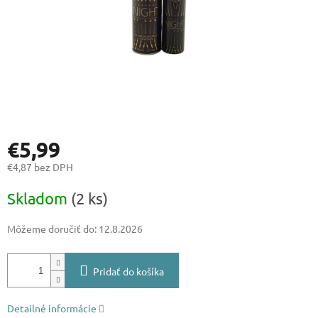
€5,99
€4,87 bez DPH
Jednotková
Skladom
(2 ks)
cena:
Môžeme doručiť do:
12.8.2026
Pridať do košíka
Detailné informácie