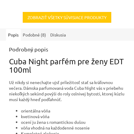
ZOBRAZIŤ VŠETKY SÚVISIACE PRODUKTY
Popis
Podobné (8)
Diskusia
Podrobný popis
Cuba Night parfém pre ženy EDT
100ml
Už nikdy si nenechajte ujsť príležitosť stať sa kráľovnou
večera. Dámska parfumovaná voda Cuba Night vás v priebehu
niekoľkých sekúnd povýši do roly oslnivej bytosti, ktorej kúzlu
musí každý hneď podľahnúť.
orientálna vôňa
kvetinová vôňa
ocení ju žena s romantickou dušou
vôňa vhodná na každodenné nosenie
Kompletné zloženie