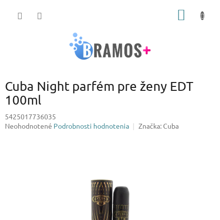
Prejsť
NÁKU
na
obsah
KOŠÍK
Cuba Night parfém pre ženy EDT
100ml
5425017736035
Priemerné
Neohodnotené
Podrobnosti hodnotenia
Značka:
Cuba
hodnotenie
produktu
je
0,0
z
5
hviezdičiek.