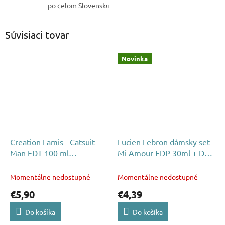
po celom Slovensku
Súvisiaci tovar
Novinka
Creation Lamis - Catsuit
Lucien Lebron dámsky set
Man EDT 100 ml
Mi Amour EDP 30ml + Deo
(alternatíva Jean P.
75ml
Gaultier Le Male)
Momentálne nedostupné
Momentálne nedostupné
€5,90
€4,39
Do košíka
Do košíka