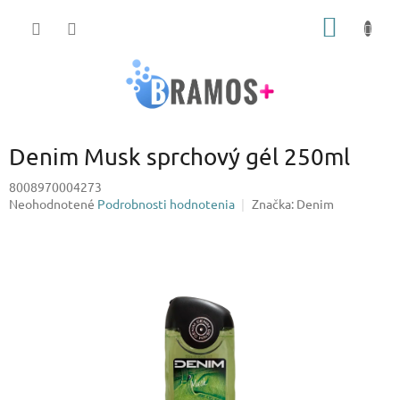
Prejsť
NÁKU
na
obsah
KOŠÍK
Denim Musk sprchový gél 250ml
8008970004273
Priemerné
Neohodnotené
Podrobnosti hodnotenia
Značka:
Denim
hodnotenie
produktu
je
0,0
z
5
hviezdičiek.