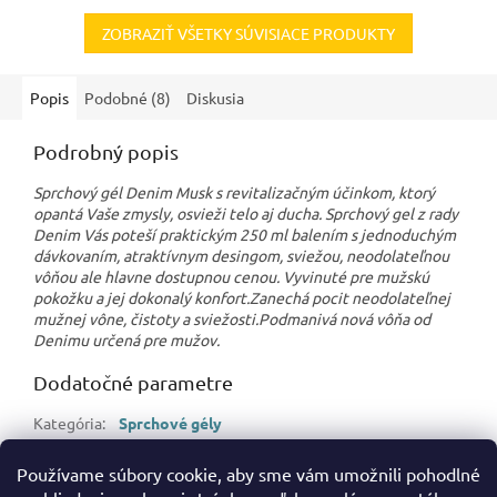
ZOBRAZIŤ VŠETKY SÚVISIACE PRODUKTY
Popis
Podobné (8)
Diskusia
Podrobný popis
Sprchový gél Denim Musk s revitalizačným účinkom, ktorý
opantá Vaše zmysly, osvieži telo aj ducha. Sprchový gel z rady
Denim Vás poteší praktickým 250 ml balením s jednoduchým
dávkovaním, atraktívnym desingom, sviežou, neodolateľnou
vôňou ale hlavne dostupnou cenou. Vyvinuté pre mužskú
pokožku a jej dokonalý konfort.Zanechá pocit neodolateľnej
mužnej vône, čistoty a sviežosti.Podmanivá nová vôňa od
Denimu určená pre mužov.
Dodatočné parametre
Kategória
:
Sprchové gély
Hmotnosť
:
0.27 kg
Používame súbory cookie, aby sme vám umožnili pohodlné
EAN
:
8008970004273