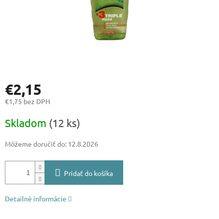
€2,15
€1,75 bez DPH
Jednotková
Skladom
(12 ks)
cena:
Môžeme doručiť do:
12.8.2026
Pridať do košíka
Detailné informácie