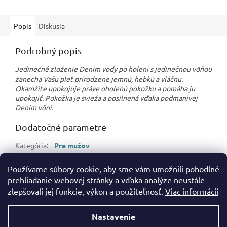
Popis
Diskusia
Podrobný popis
Jedinečné zloženie Denim vody po holení s jedinečnou vôňou
zanechá Vašu pleť prirodzene jemnú, hebkú a vláčnu.
Okamžite upokojuje práve oholenú pokožku a pomáha ju
upokojiť. Pokožka je svieža a posilnená vďaka podmanivej
Denim vôni.
Dodatočné parametre
Kategória
:
Pre mužov
Hmotnosť
:
0.11 kg
Používame súbory cookie, aby sme vám umožnili pohodlné
EAN
:
8008970004068
prehliadanie webovej stránky a vďaka analýze neustále
zlepšovali jej funkcie, výkon a použiteľnosť.
Viac informácií
Z
á
Nastavenie
Vytvoril Shoptet
p