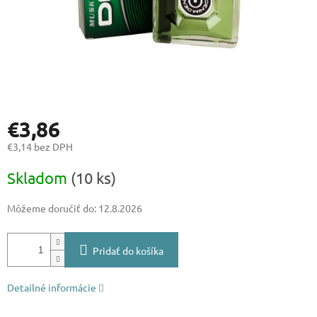
€3,86
€3,14 bez DPH
Jednotková
Skladom
(10 ks)
cena:
Môžeme doručiť do:
12.8.2026
Pridať do košíka
Detailné informácie