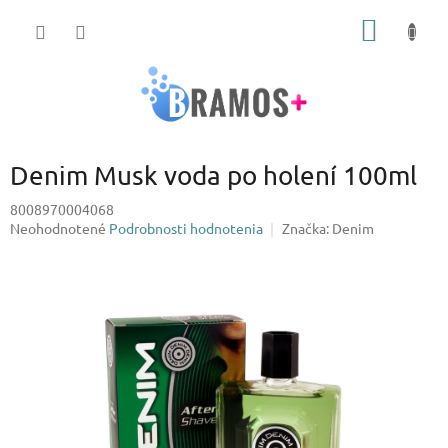
Prejsť
NÁKU
na
obsah
KOŠÍK
Denim Musk voda po holení 100ml
8008970004068
Priemerné
Neohodnotené
Podrobnosti hodnotenia
Značka:
Denim
hodnotenie
produktu
je
0,0
z
5
hviezdičiek.