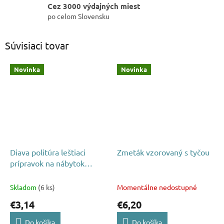
Cez 3000 výdajných miest
po celom Slovensku
Súvisiaci tovar
Novinka
Novinka
Diava politúra leštiaci
Zmeták vzorovaný s tyčou
prípravok na nábytok
200ml
Skladom
(6 ks)
Momentálne nedostupné
€3,14
€6,20
Do košíka
Do košíka