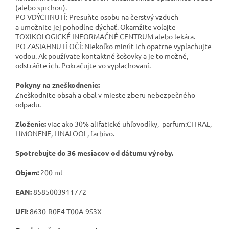
(alebo sprchou).
PO VDÝCHNUTÍ: Presuňte osobu na čerstvý vzduch
a umožnite jej pohodlne dýchať. Okamžite volajte
TOXIKOLOGICKÉ INFORMAČNÉ CENTRUM alebo lekára.
PO ZASIAHNUTÍ OČÍ: Niekoľko minút ich opatrne vyplachujte
vodou. Ak používate kontaktné šošovky a je to možné,
odstráňte ich. Pokračujte vo vyplachovaní.
Pokyny na zneškodnenie:
Zneškodnite obsah a obal v mieste zberu nebezpečného
odpadu.
Zloženie:
viac ako 30% alifatické uhľovodíky, parfum:CITRAL,
LIMONENE, LINALOOL, farbivo.
Spotrebujte do 36 mesiacov od dátumu výroby.
Objem:
200 ml
EAN:
8585003911772
UFI:
8630-R0F4-T00A-9S3X