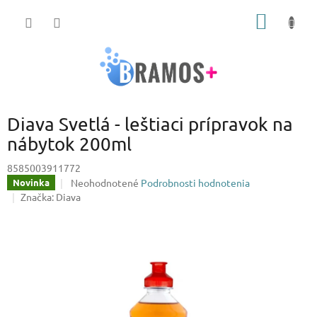
Prejsť
NÁKU
na
obsah
KOŠÍK
Diava Svetlá - leštiaci prípravok na
nábytok 200ml
8585003911772
Priemerné
Neohodnotené
Podrobnosti hodnotenia
Novinka
hodnotenie
Značka:
Diava
produktu
je
0,0
z
5
hviezdičiek.