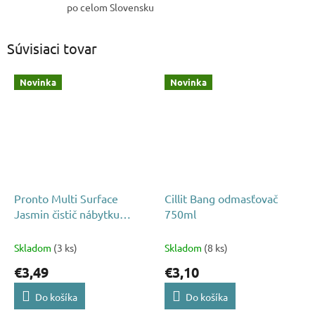
po celom Slovensku
Súvisiaci tovar
Novinka
Novinka
Pronto Multi Surface
Cillit Bang odmasťovač
Jasmin čistič nábytku
750ml
250ml
Skladom
(3 ks)
Skladom
(8 ks)
€3,49
€3,10
Do košíka
Do košíka