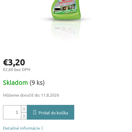
€3,20
€2,60 bez DPH
Jednotková
Skladom
(9 ks)
cena:
Môžeme doručiť do:
11.8.2026
Pridať do košíka
Detailné informácie