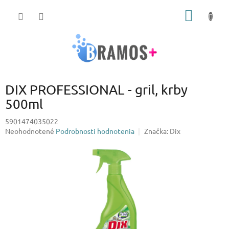
Prejsť
NÁKU
na
obsah
KOŠÍK
DIX PROFESSIONAL - gril, krby
500ml
5901474035022
Priemerné
Neohodnotené
Podrobnosti hodnotenia
Značka:
Dix
hodnotenie
produktu
je
0,0
z
5
hviezdičiek.