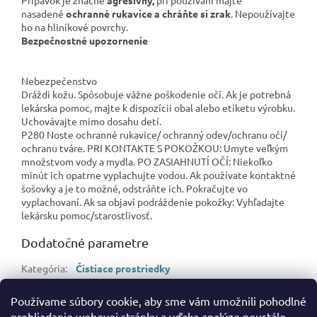
Prípavok je značne
agresívny,
pri používaní majte
nasadené
ochranné rukavice a chráňte si zrak
. Nepoužívajte
ho na hliníkové povrchy.
Bezpečnostné upozornenie
Nebezpečenstvo
Dráždi kožu. Spôsobuje vážne poškodenie očí. Ak je potrebná
lekárska pomoc, majte k dispozícii obal alebo etiketu výrobku.
Uchovávajte mimo dosahu detí.
P280 Noste ochranné rukavice/ ochranný odev/ochranu očí/
ochranu tváre. PRI KONTAKTE S POKOŽKOU: Umyte veľkým
množstvom vody a mydla. PO ZASIAHNUTÍ OČÍ: Niekoľko
minút ich opatrne vyplachujte vodou. Ak používate kontaktné
šošovky a je to možné, odstráňte ich. Pokračujte vo
vyplachovaní. Ak sa objaví podráždenie pokožky: Vyhľadajte
lekársku pomoc/starostlivosť.
Dodatočné parametre
Kategória
:
Čistiace prostriedky
Hmotnosť
:
0.55 kg
Používame súbory cookie, aby sme vám umožnili pohodlné
EAN
:
5901474035022
prehliadanie webovej stránky a vďaka analýze neustále