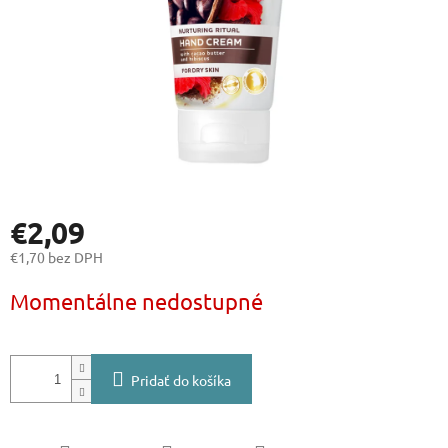
€2,09
€1,70 bez DPH
Jednotková
Momentálne nedostupné
cena:
Pridať do košíka