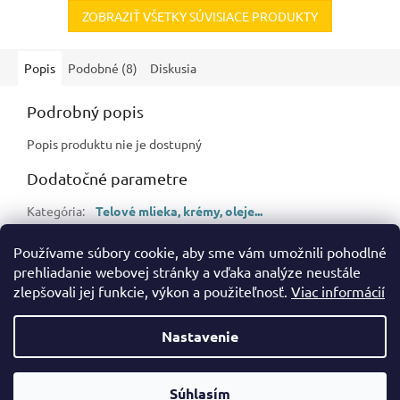
ZOBRAZIŤ VŠETKY SÚVISIACE PRODUKTY
Popis
Podobné (8)
Diskusia
Podrobný popis
Popis produktu nie je dostupný
Dodatočné parametre
Kategória
:
Telové mlieka, krémy, oleje...
Hmotnosť
:
0.08 kg
Používame súbory cookie, aby sme vám umožnili pohodlné
EAN
:
8710847966880
prehliadanie webovej stránky a vďaka analýze neustále
zlepšovali jej funkcie, výkon a použiteľnosť.
Viac informácií
Z
á
Nastavenie
Vytvoril Shoptet
p
ä
t
Súhlasím
Copyright 2026
bramos.sk
. Všetky práva vyhradené.