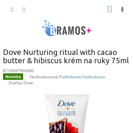
Prejsť
NÁKU
na
obsah
KOŠÍK
Dove Nurturing ritual with cacao
butter & hibiscus krém na ruky 75ml
8710847966880
Priemerné
Neohodnotené
Podrobnosti hodnotenia
Novinka
hodnotenie
Značka:
Dove
produktu
je
0,0
z
5
hviezdičiek.