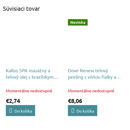
Súvisiaci tovar
Novinka
Kallos SPA masážny a
Dove Renew telový
telový olej s brazílskym
peeling s vôňou fialky a
pomarančom 200 ml
ružového ibišteka 295 ml
Momentálne nedostupné
Momentálne nedostupné
€2,74
€8,06
Do košíka
Do košíka