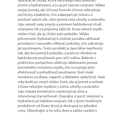
hydratačné zložky, ktoré udržiavajú vašu pokožku
jemnú a hydratovanú, a to aj pri častom umývaní. Vďaka
svojej jemnej, ale účinnej formule účinne odstraňuje
nečistoty a baktérie, čím zabezpečuje čistotu a
sviežosť vašich rúk. Jeho jemná vôňa uhorky a zeleného
čaju osvieži vaše zmysly a premení každodenný rituál
umývania rúk na príjemný zážitok. Dove tekuté mydlo
nielen čistí, ale aj chráni vašu pokožku. Vďaka
prítomnosti hydratačných zložiek pomáha udržiavať
prirodzenú rovnováhu vlhkosti pokožky, čím zabraňuje
jej vysušovaniu. Tento produkt je špeciálne navrhnutý
tak, aby bol jemný k pokožke, a preto je vhodný na
každodenné používanie pre celú rodinu. Balenie s
praktickou pumpičkou uľahčuje dávkovanie presne
potrebného množstva mydla, čím sa zvyšuje jeho
efektívnosť a pohodlnosť používania. Stačí malé
množstvo na dlane, napeniť a dôkladne opláchnuť. Vaše
ruky budú po umytí nielen čisté, ale aj jemné a voňavé.
S Dove tekutým mydlom s vôňou uhorky a zeleného
čaju získate kombináciu osviežujúcej vône a
intenzívnej starostlivosti. Doprajte si pocit sviežosti a
hydratácie pri každom umývaní rúk s týmto kvalitným
produktom od Dove, ktorý je dostupný za výhodnú
cenu. Objednajte si ho ešte dnes a zažite rozdiel v