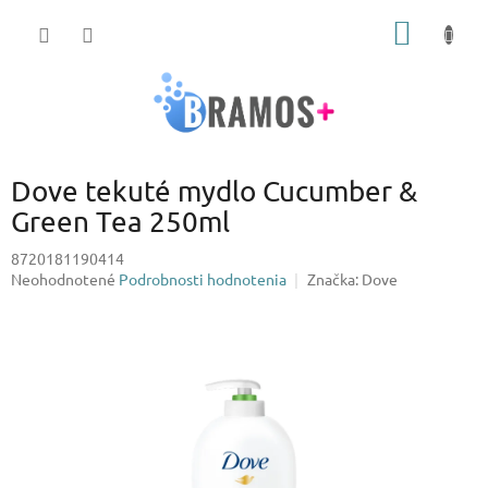
Prejsť
NÁKU
na
obsah
KOŠÍK
Dove tekuté mydlo Cucumber &
Green Tea 250ml
8720181190414
Priemerné
Neohodnotené
Podrobnosti hodnotenia
Značka:
Dove
hodnotenie
produktu
je
0,0
z
5
hviezdičiek.