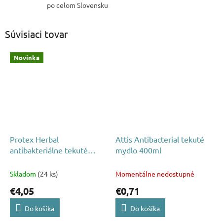
po celom Slovensku
Súvisiaci tovar
Novinka
Protex Herbal
Attis Antibacterial tekuté
antibakteriálne tekuté
mydlo 400ml
mydlo s pumpičkou 300 ml
Skladom
(24 ks)
Momentálne nedostupné
€4,05
€0,71
Do košíka
Do košíka