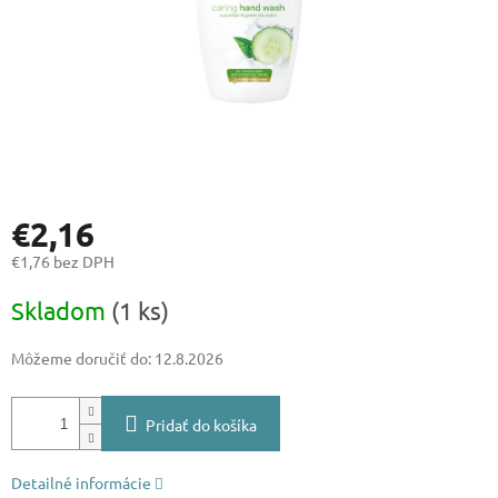
€2,16
€1,76 bez DPH
Jednotková
Skladom
(1 ks)
cena:
Môžeme doručiť do:
12.8.2026
Pridať do košíka
Detailné informácie