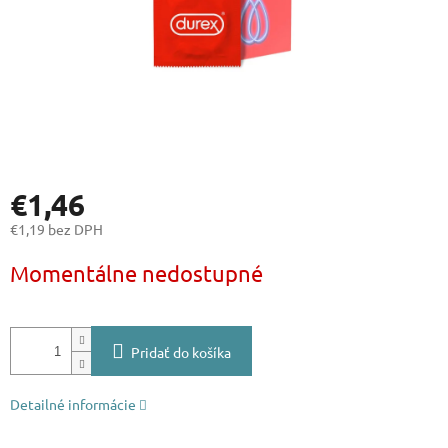
€1,46
€1,19 bez DPH
Jednotková
Momentálne nedostupné
cena:
Pridať do košíka
Detailné informácie