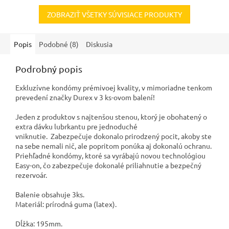
ZOBRAZIŤ VŠETKY SÚVISIACE PRODUKTY
Popis
Podobné (8)
Diskusia
Podrobný popis
Exkluzívne kondómy prémivoej kvality, v mimoriadne tenkom
prevedení značky Durex v 3 ks-ovom balení!
Jeden z produktov s najtenšou stenou, ktorý je obohatený o
extra dávku lubrkantu pre jednoduché
vniknutie. Zabezpečuje dokonalo prirodzený pocit, akoby ste
na sebe nemali nič, ale popritom ponúka aj dokonalú ochranu.
Priehľadné kondómy, ktoré sa vyrábajú novou technológiou
Easy-on, čo zabezpečuje dokonalé priliahnutie a bezpečný
rezervoár.
Balenie obsahuje 3ks.
Materiál: prírodná guma (latex).
Dĺžka: 195mm.