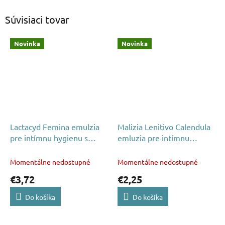
Súvisiaci tovar
Novinka
Novinka
Lactacyd Femina emulzia
Malizia Lenitivo Calendula
pre intímnu hygienu s
emluzia pre intímnu
pumpičkou 200ml
hygienu 200ml
Momentálne nedostupné
Momentálne nedostupné
€3,72
€2,25
Do košíka
Do košíka