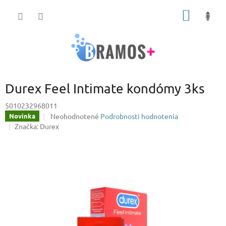
Prejsť
NÁKU
na
obsah
KOŠÍK
Durex Feel Intimate kondómy 3ks
5010232968011
Priemerné
Neohodnotené
Podrobnosti hodnotenia
Novinka
hodnotenie
Značka:
Durex
produktu
je
0,0
z
5
hviezdičiek.