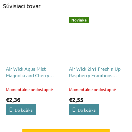
Súvisiaci tovar
Novinka
Air Wick Aqua Mist
Air Wick 2in1 Fresh n Up
Magnolia and Cherry
Raspberry Framboos
Blossom 345ml
Blossom osviežovač
vzduchu 375ml
Momentálne nedostupné
Momentálne nedostupné
€2,36
€2,55
Do košíka
Do košíka