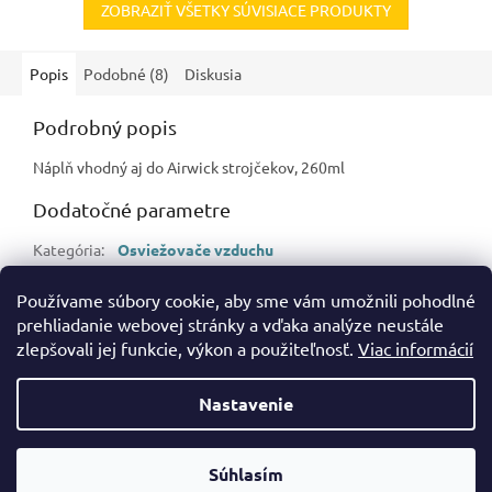
ZOBRAZIŤ VŠETKY SÚVISIACE PRODUKTY
Popis
Podobné (8)
Diskusia
Podrobný popis
Náplň vhodný aj do Airwick strojčekov, 260ml
Dodatočné parametre
Kategória
:
Osviežovače vzduchu
Hmotnosť
:
0.28 kg
Používame súbory cookie, aby sme vám umožnili pohodlné
EAN
:
8680678828551
prehliadanie webovej stránky a vďaka analýze neustále
zlepšovali jej funkcie, výkon a použiteľnosť.
Viac informácií
Z
á
Nastavenie
Vytvoril Shoptet
p
ä
t
Súhlasím
Copyright 2026
bramos.sk
. Všetky práva vyhradené.
i