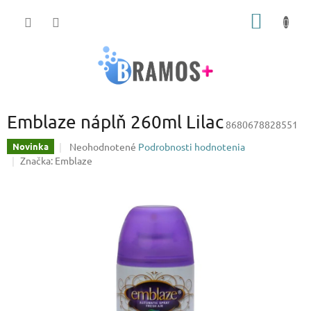
Prejsť
NÁKU
na
obsah
KOŠÍK
Emblaze náplň 260ml Lilac
8680678828551
Priemerné
Neohodnotené
Podrobnosti hodnotenia
Novinka
hodnotenie
Značka:
Emblaze
produktu
je
0,0
z
5
hviezdičiek.