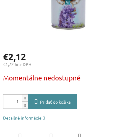
€2,12
€1,72 bez DPH
Jednotková
Momentálne nedostupné
cena:
Pridať do košíka
Detailné informácie