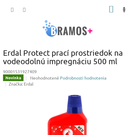
Prejsť
NÁKU
na
obsah
KOŠÍK
Erdal Protect prací prostriedok na
vodeodolnú impregnáciu 500 ml
90001531927409
Priemerné
Neohodnotené
Podrobnosti hodnotenia
Novinka
hodnotenie
Značka:
Erdal
produktu
je
0,0
z
5
hviezdičiek.