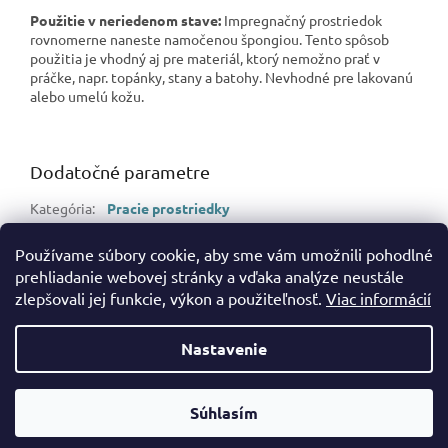
Použitie v neriedenom stave:
Impregnačný prostriedok
rovnomerne naneste namočenou špongiou. Tento spôsob
použitia je vhodný aj pre materiál, ktorý nemožno prať v
práčke, napr. topánky, stany a batohy. Nevhodné pre lakovanú
alebo umelú kožu.
Dodatočné parametre
Kategória
:
Pracie prostriedky
Hmotnosť
:
0.6 kg
Používame súbory cookie, aby sme vám umožnili pohodlné
EAN
:
90001531927409
prehliadanie webovej stránky a vďaka analýze neustále
zlepšovali jej funkcie, výkon a použiteľnosť.
Viac informácií
Z
á
Nastavenie
Vytvoril Shoptet
p
ä
t
Súhlasím
Copyright 2026
bramos.sk
. Všetky práva vyhradené.
i
e