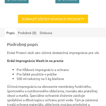
ZOBRAZIŤ VŠETKY SÚVISIACE PRODUKTY
Popis
Podobné (8)
Diskusia
Podrobný popis
Erdal Protect slúži ako účinná dodatočná impregnácia pre všetky t
Erdal Impregnácia Wash-In na pranie
Pre hĺbkovú impregnáciu a ochranu
Pre ľahké použitie v práčke
500 ml tekutiny na 5 kg bielizne
Účinná impregnácia na obnovenie membrány funkčného,
športového a outdoorového oblečenia, rovnako ako prateľnej
obuvi a markíz. Špeciálne ochranné zloženie zaisťuje
spoľahlivú a dlhotrvajúcu ochranu proti vode. Tým je zaistená
trvalá ochrana materiálu, oblečenie zostáva priedušné a