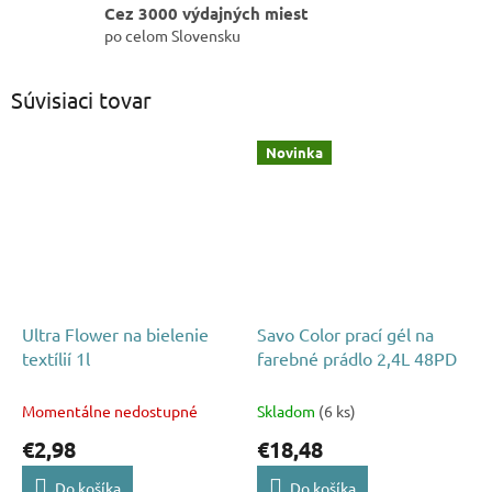
Cez 3000 výdajných miest
po celom Slovensku
Súvisiaci tovar
Novinka
Ultra Flower na bielenie
Savo Color prací gél na
textílií 1l
farebné prádlo 2,4L 48PD
Momentálne nedostupné
Skladom
(6 ks)
€2,98
€18,48
Do košíka
Do košíka