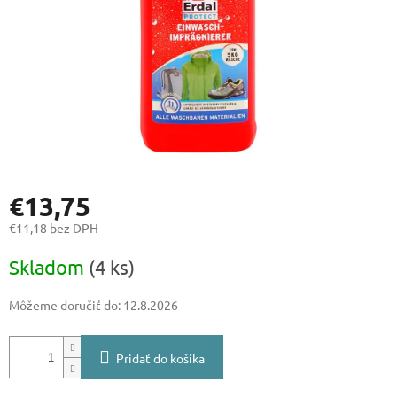
€13,75
€11,18 bez DPH
Jednotková
Skladom
(4 ks)
cena:
Môžeme doručiť do:
12.8.2026
Pridať do košíka