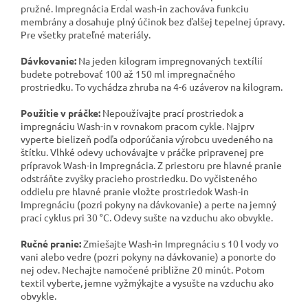
pružné. Impregnácia Erdal wash-in zachováva funkciu
membrány a dosahuje plný účinok bez ďalšej tepelnej úpravy.
Pre všetky prateľné materiály.
Dávkovanie:
Na jeden kilogram impregnovaných textílií
budete potrebovať 100 až 150 ml impregnačného
prostriedku. To vychádza zhruba na 4-6 uzáverov na kilogram.
Použitie v práčke:
Nepoužívajte prací prostriedok a
impregnáciu Wash-in v rovnakom pracom cykle. Najprv
vyperte bielizeň podľa odporúčania výrobcu uvedeného na
štítku. Vlhké odevy uchovávajte v práčke pripravenej pre
prípravok Wash-in Impregnácia. Z priestoru pre hlavné pranie
odstráňte zvyšky pracieho prostriedku. Do vyčisteného
oddielu pre hlavné pranie vložte prostriedok Wash-in
Impregnáciu (pozri pokyny na dávkovanie) a perte na jemný
prací cyklus pri 30 °C. Odevy sušte na vzduchu ako obvykle.
Ručné pranie:
Zmiešajte Wash-in Impregnáciu s 10 l vody vo
vani alebo vedre (pozri pokyny na dávkovanie) a ponorte do
nej odev. Nechajte namočené približne 20 minút. Potom
textil vyberte, jemne vyžmýkajte a vysušte na vzduchu ako
obvykle.