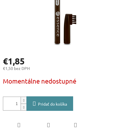
€1,85
€1,50 bez DPH
Jednotková
Momentálne nedostupné
cena:
Pridať do košíka