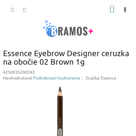
Prejsť
NÁKU
na
obsah
KOŠÍK
Essence Eyebrow Designer ceruzka
na obočie 02 Brown 1g
4250035200593
Priemerné
Neohodnotené
Podrobnosti hodnotenia
Značka:
Essence
hodnotenie
produktu
je
0,0
z
5
hviezdičiek.