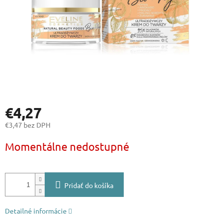
€4,27
€3,47 bez DPH
Jednotková
Momentálne nedostupné
cena:
Pridať do košíka
Detailné informácie