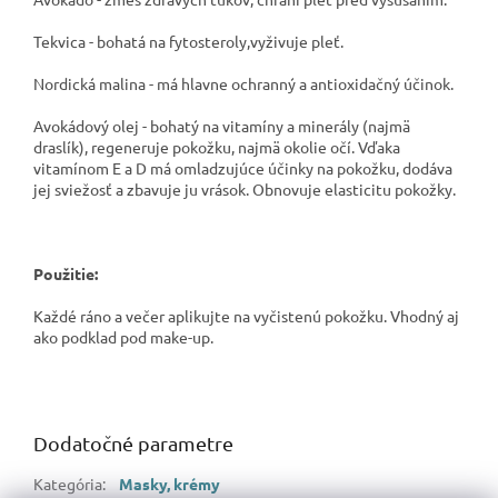
Tekvica - bohatá na fytosteroly,vyživuje pleť.
Nordická malina - má hlavne ochranný a antioxidačný účinok.
Avokádový olej - bohatý na vitamíny a minerály (najmä
draslík), regeneruje pokožku, najmä okolie očí. Vďaka
vitamínom E a D má omladzujúce účinky na pokožku, dodáva
jej sviežosť a zbavuje ju vrások. Obnovuje elasticitu pokožky.
Použitie:
Každé ráno a večer aplikujte na vyčistenú pokožku. Vhodný aj
ako podklad pod make-up.
Dodatočné parametre
Kategória
:
Masky, krémy