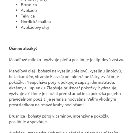
Brusnica
Avokádo
Tekvica
Nordická malina
Avokádový olej
Účinné zložky:
Mandľové mlieko - vyživuje pleť a posilňuje jej lipidovú vrstvu.
Mandľový olej - bohatý na kyselinu olejovú, kyselinu linolovú,
beta-karotén, vitamín E a vzácne minerálne látky, zvláčňuje
pokožku. Neupcháva póry, upokojuje zápaly, dermatitídu,
ekzémy aj lupienku. Zlepšuje pružnosť pokožky, hydratuje,
vyživuje a účinne ju chráni pred starnutím a pokožka po jeho
pravidelnom použití je jemná a hodvábna. Veľmi vhodným
prostriedkom na tmavé kruhy pod očami.
Brusnica - bohatý zdroj vitamínov, intenzívne pokožku
posilňuje a spevňuje.
Avokádo - zmes zdravých tukov, chráni pleť pred vysúšaním.