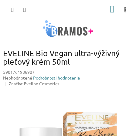
Prejsť
NÁKU
na
obsah
KOŠÍK
EVELINE Bio Vegan ultra-výživný
pleťový krém 50ml
5901761986907
Priemerné
Neohodnotené
Podrobnosti hodnotenia
hodnotenie
Značka:
Eveline Cosmetics
produktu
je
0,0
z
5
hviezdičiek.