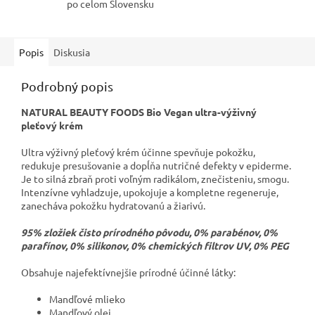
po celom Slovensku
Popis
Diskusia
Podrobný popis
NATURAL BEAUTY FOODS Bio Vegan ultra-výživný
pleťový krém
Ultra výživný pleťový krém účinne spevňuje pokožku,
redukuje presušovanie a dopĺňa nutričné defekty v epiderme.
Je to silná zbraň proti voľným radikálom, znečisteniu, smogu.
Intenzívne vyhladzuje, upokojuje a kompletne regeneruje,
zanecháva pokožku hydratovanú a žiarivú.
95% zložiek čisto prírodného pôvodu,
0% parabénov, 0%
parafínov, 0% silikonov, 0% chemických filtrov UV, 0% PEG
Obsahuje najefektívnejšie prírodné účinné látky:
Mandľové mlieko
Mandľový olej