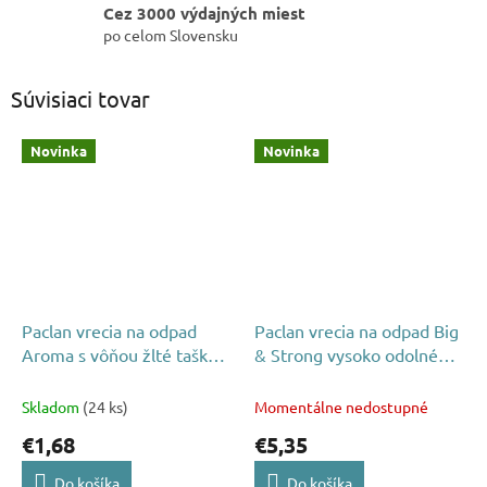
Cez 3000 výdajných miest
po celom Slovensku
Súvisiaci tovar
Novinka
Novinka
Paclan vrecia na odpad
Paclan vrecia na odpad Big
Aroma s vôňou žlté taška
& Strong vysoko odolné
60l 15ks
160l 20ks
Skladom
(24 ks)
Momentálne nedostupné
€1,68
€5,35
Do košíka
Do košíka