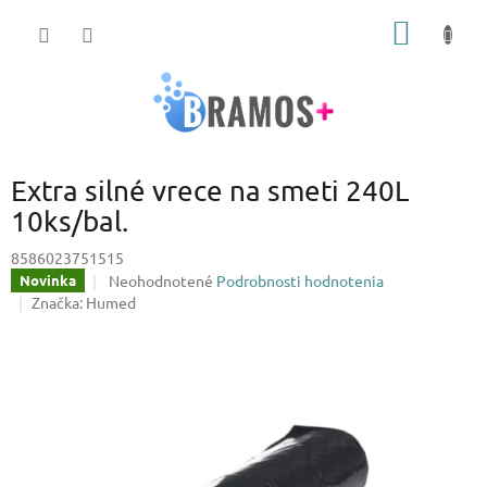
Prejsť
NÁKU
na
obsah
KOŠÍK
Extra silné vrece na smeti 240L
10ks/bal.
8586023751515
Priemerné
Neohodnotené
Podrobnosti hodnotenia
Novinka
hodnotenie
Značka:
Humed
produktu
je
0,0
z
5
hviezdičiek.