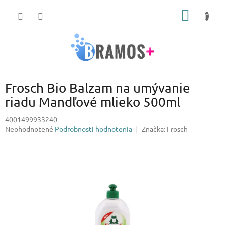
Prejsť
NÁKU
na
obsah
KOŠÍK
Frosch Bio Balzam na umývanie
riadu Mandľové mlieko 500ml
4001499933240
Priemerné
Neohodnotené
Podrobnosti hodnotenia
Značka:
Frosch
hodnotenie
produktu
je
0,0
z
5
hviezdičiek.