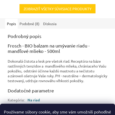
ZOBRAZIŤ VŠETKY SÚVISIACE PRODUKTY
Popis
Podobné (8)
Diskusia
Podrobný popis
Frosch - BIO balzam na umývanie riadu -
mandľové mlieko - 500ml
Dokonalá čistota a lesk pre všetok riad. Receptúra na báze
rastlinných tenzidov a mandľového mlieka, chrániaceho Vašu
pokožku, odstráni účinne každú mastnotu a nečistotu
a zároveň ošetruje Vaše ruky. PH - neutrálne – dermatologicky
testovaný, udržuje rovnováhu vlhkosti pokožky.
Dodatočné parametre
Kategória
:
Na riad
Hmotnosť
:
0.55 kg
Používame súbory cookie, aby sme vám umožnili pohodlné
EAN
:
4001499933240