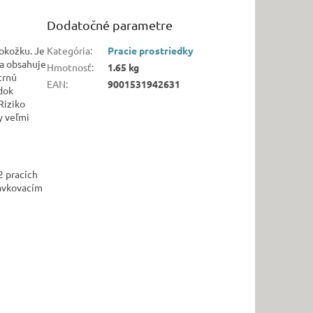
Dodatočné parametre
pokožku. Je
Kategória
:
Pracie prostriedky
ra obsahuje
Hmotnosť
:
1.65 kg
trnú
EAN
:
9001531942631
edok
Riziko
y veľmi
2 pracích
dávkovacím