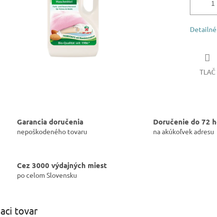
Detailné
TLAČ
Garancia doručenia
Doručenie do 72 h
nepoškodeného tovaru
na akúkoľvek adresu
Cez 3000 výdajných miest
po celom Slovensku
iaci tovar