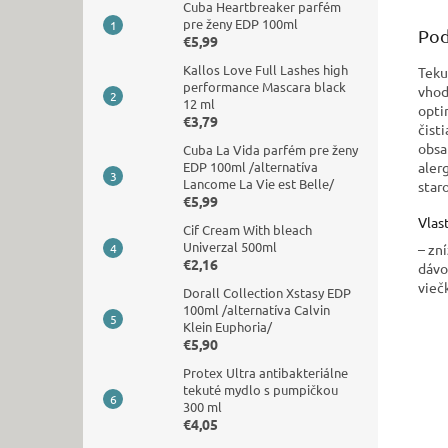
Cuba Heartbreaker parfém
pre ženy EDP 100ml
Pod
€5,99
Kallos Love Full Lashes high
Teku
performance Mascara black
vhod
12 ml
opti
€3,79
čist
obsa
Cuba La Vida parfém pre ženy
aler
EDP 100ml /alternatíva
Lancome La Vie est Belle/
star
€5,99
Vlas
Cif Cream With bleach
Univerzal 500ml
– zn
€2,16
dávo
vieč
Dorall Collection Xstasy EDP
100ml /alternatíva Calvin
Klein Euphoria/
€5,90
Protex Ultra antibakteriálne
tekuté mydlo s pumpičkou
300 ml
€4,05