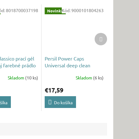
ód:
8018700037198
Kód:
9000101804263
Novinka
Ďalší
produkt
lassico prací gél
Persil Power Caps
aj farebné prádlo
Universal deep clean
pd
pracie kapsule 60ks 60pd
Skladom
(10 ks)
Skladom
(6 ks)
€17,59
šíka
Do košíka