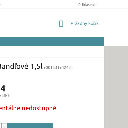
HRANY OSOBNÝCH ÚDAJOV
Prihlásenie
NÁKUPNÝ
Prázdny košík
KOŠÍK
andľové 1,5l
9001531942631
24
ez DPH
ová
ntálne nedostupné