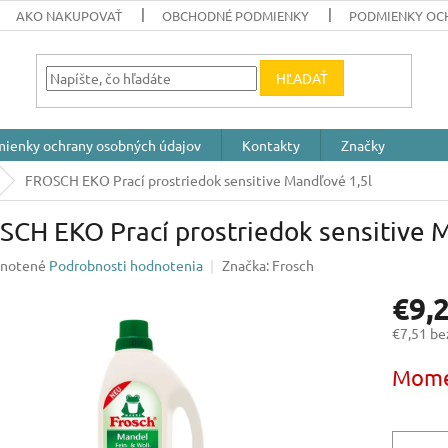
AKO NAKUPOVAŤ
OBCHODNÉ PODMIENKY
PODMIENKY OC
HĽADAŤ
ienky ochrany osobných údajov
Kontakty
Značky
FROSCH EKO Prací prostriedok sensitive Mandľové 1,5l
CH EKO Prací prostriedok sensitive M
rné
notené
Podrobnosti hodnotenia
Značka:
Frosch
enie
€9,
u
€7,51 b
Jednotk
Mome
cena:
iek.