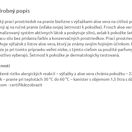
robný popis
tý prací prostriedok na pranie bielizne s výťažkami aloe vera na citlivú 
ný aj na ručné pranie (vďaka svojej šetrnosti k pokožke). Frosch aloe ve
malizovaný systém aktívnych látok a poskytuje silnú, avšak k pokožke še
iacu silu bez pridania farbív a konzervačných prostriedkov. Prací prostri
huje výťažok z listov aloe vera, ktorý je známy svojím hojivým účinkom. 
gie je pri tomto prípravku veľmi nízke, s týmto cieľom sa použité parfum
ostlivo vyberajú. Šetrnosť k pokožke je dermatologicky testovaná.
tnosti
ížené riziko alergických reakcií – výťažky z aloe vera chránia pokožku – 2
k – pranie pri teplotách 30 °C do 60 °C – kanister s objemom 1,5 litra s 
kom - certifikát
zobrazit