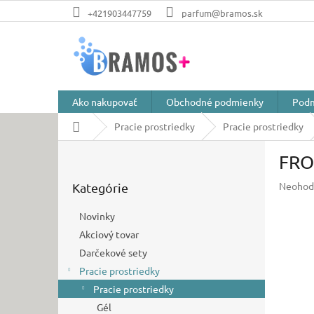
Prejsť
+421903447759
parfum@bramos.sk
na
obsah
Ako nakupovať
Obchodné podmienky
Podm
Domov
Pracie prostriedky
Pracie prostriedky
B
FROS
o
Preskočiť
č
Prieme
Neohod
Kategórie
kategórie
n
hodnot
ý
produkt
Novinky
p
je
Akciový tovar
a
0,0
z
Darčekové sety
n
5
e
Pracie prostriedky
hviezdič
l
Pracie prostriedky
Gél