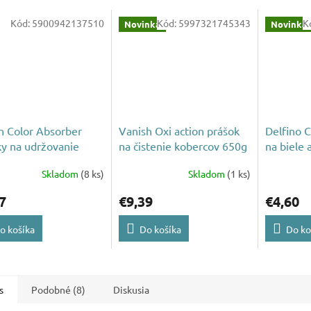
Kód:
5900942137510
Kód:
5997321745343
K
Novinka
Novinka
n Color Absorber
Vanish Oxi action prášok
Delfino C
ky na udržovanie
na čistenie kobercov 650g
na biele 
 prádla 15ks
1,75L 38
Skladom
(8 ks)
Skladom
(1 ks)
7
€9,39
€4,60
o košíka
Do košíka
Do ko
s
Podobné (8)
Diskusia