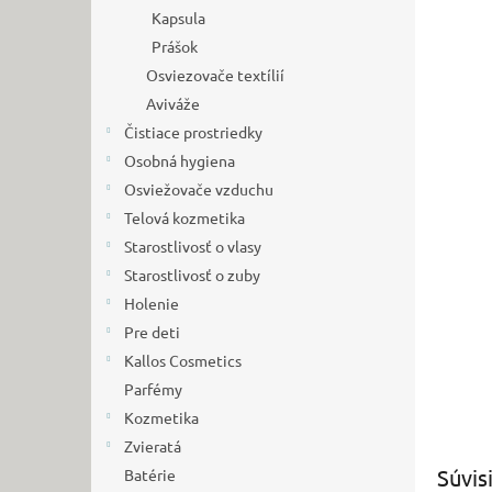
Kapsula
Prášok
Osviezovače textílií
Aviváže
Čistiace prostriedky
Osobná hygiena
Osviežovače vzduchu
Telová kozmetika
Starostlivosť o vlasy
Starostlivosť o zuby
Holenie
Pre deti
Kallos Cosmetics
Parfémy
Kozmetika
Zvieratá
Súvis
Batérie