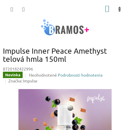
Prejsť
NÁKU
na
obsah
KOŠÍK
Impulse Inner Peace Amethyst
telová hmla 150ml
8720182422996
Priemerné
Neohodnotené
Podrobnosti hodnotenia
Novinka
hodnotenie
Značka:
Impulse
produktu
je
0,0
z
5
hviezdičiek.