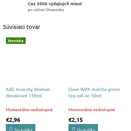
Cez 3000 výdajných miest
po celom Slovensku
Súvisiaci tovar
Novinka
AXE Anarchy Woman
Dove With matcha green
deodorant 150ml
tea roll-on 50ml
Momentálne nedostupné
Momentálne nedostupné
€2,96
€2,15
Do košíka
Do košíka