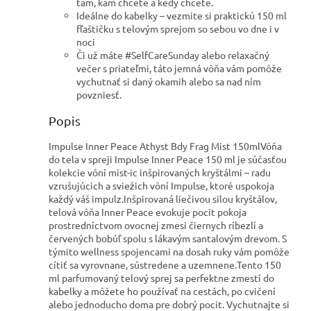
tam, kam chcete a kedy chcete.
Ideálne do kabelky – vezmite si praktickú 150 ml
fľaštičku s telovým sprejom so sebou vo dne i v
noci
Či už máte #SelfCareSunday alebo relaxačný
večer s priateľmi, táto jemná vôňa vám pomôže
vychutnať si daný okamih alebo sa nad ním
povzniesť.
Popis
Impulse Inner Peace Athyst Bdy Frag Mist 150ml
Vôňa
do tela v spreji Impulse Inner Peace 150 ml je súčasťou
kolekcie vôní mist-ic inšpirovaných kryštálmi – radu
vzrušujúcich a sviežich vôní Impulse, ktoré uspokoja
každý váš impulz.
Inšpirovaná liečivou silou kryštálov,
telová vôňa Inner Peace evokuje pocit pokoja
prostredníctvom ovocnej zmesi čiernych ríbezlí a
červených bobúľ spolu s lákavým santalovým drevom. S
týmito wellness spojencami na dosah ruky vám pomôže
cítiť sa vyrovnane, sústredene a uzemnene.
Tento 150
ml parfumovaný telový sprej sa perfektne zmestí do
kabelky a môžete ho používať na cestách, po cvičení
alebo jednoducho doma pre dobrý pocit. Vychutnajte si