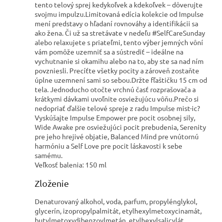
tento telový sprej kedykoľvek a kdekoľvek – dôverujte
svojmu impulzu.
Limitovaná edícia kolekcie od Impulse
mení predstavy o hľadaní rovnováhy a identifikácii sa
ako žena. Či už sa stretávate v nedeľu #SelfCareSunday
alebo relaxujete s priateľmi, tento výber jemných vôní
vám pomôže uzemniť sa a sústrediť – ideálne na
vychutnanie si okamihu alebo na to, aby ste sa nad ním
povzniesli. Precíťte všetky pocity a zároveň zostaňte
úplne uzemnení sami so sebou.
Držte fľaštičku 15 cm od
tela. Jednoducho otočte vrchnú časť rozprašovača a
krátkymi dávkami uvoľnite osviežujúcu vôňu.
Prečo si
nedopriať ďalšie telové spreje z radu Impulse mist-ic?
Vyskúšajte Impulse Empower pre pocit osobnej sily,
Wide Awake pre osviežujúci pocit prebudenia, Serenity
pre jeho hrejivé objatie, Balanced Mind pre vnútornú
harmóniu a Self Love pre pocit láskavosti k sebe
samému.
Veľkosť balenia: 150 ml
Zloženie
Denaturovaný alkohol, voda, parfum, propylénglykol,
glycerín, izopropylpalmitát, etylhexylmetoxycinamát,
butylmetoxydibenzoylmetán, etylhexylsalicylát,