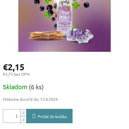
€2,15
€1,75 bez DPH
Jednotková
Skladom
(6 ks)
cena:
Môžeme doručiť do:
13.8.2026
Pridať do košíka