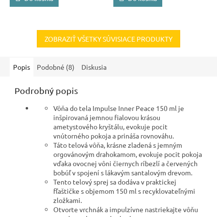
ZOBRAZIŤ VŠETKY SÚVISIACE PRODUKTY
Popis
Podobné (8)
Diskusia
Podrobný popis
Vôňa do tela Impulse Inner Peace 150 ml je
inšpirovaná jemnou fialovou krásou
ametystového kryštálu, evokuje pocit
vnútorného pokoja a prináša rovnováhu.
Táto telová vôňa, krásne zladená s jemným
orgovánovým drahokamom, evokuje pocit pokoja
vďaka ovocnej vôni čiernych ríbezlí a červených
bobúľ v spojení s lákavým santalovým drevom.
Tento telový sprej sa dodáva v praktickej
fľaštičke s objemom 150 ml s recyklovateľnými
zložkami.
Otvorte vrchnák a impulzívne nastriekajte vôňu