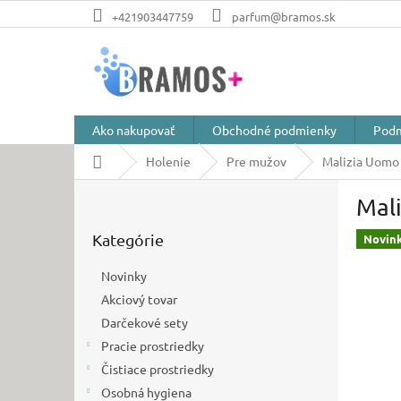
Prejsť
+421903447759
parfum@bramos.sk
na
obsah
Ako nakupovať
Obchodné podmienky
Podm
Domov
Holenie
Pre mužov
Malizia Uomo
B
Mal
o
Preskočiť
č
Kategórie
kategórie
Novin
n
ý
Novinky
p
Akciový tovar
a
Darčekové sety
n
e
Pracie prostriedky
l
Čistiace prostriedky
Osobná hygiena