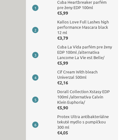
Cuba Heartbreaker parfém
pre ženy EDP 100ml
€5,99
Kallos Love Full Lashes high
performance Mascara black
12 ml
€3,79
Cuba La Vida parfém pre ženy
EDP 100ml /alternatíva
Lancome La Vie est Belle/
€5,99
Cif Cream With bleach
Univerzal 500ml
€2,16
Dorall Collection Xstasy EDP
100ml /alternatíva Calvin
Klein Euphoria/
€5,90
Protex Ultra antibakteriálne
tekuté mydlo s pumpičkou
300 ml
€4,05