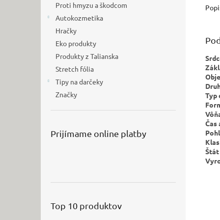
Proti hmyzu a škodcom
Popi
Autokozmetika
Hračky
Pod
Eko produkty
Produkty z Talianska
Srdc
Zákl
Stretch fólia
Obj
Tipy na darčeky
Druh
Značky
Typ 
Form
Vôňa
Čas 
Pohl
Prijímame online platby
Klas
Štát
Vyro
Top 10 produktov