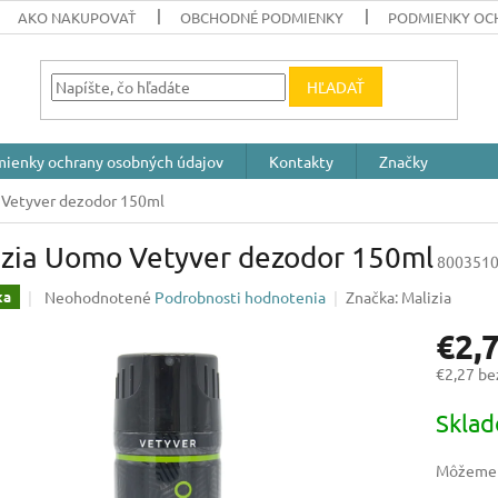
AKO NAKUPOVAŤ
OBCHODNÉ PODMIENKY
PODMIENKY OC
HĽADAŤ
ienky ochrany osobných údajov
Kontakty
Značky
 Vetyver dezodor 150ml
izia Uomo Vetyver dezodor 150ml
800351
Priemerné
Neohodnotené
Podrobnosti hodnotenia
Značka:
Malizia
ka
hodnotenie
€2,
produktu
je
€2,27 b
0,0
z
Jednotk
Skla
5
cena:
hviezdičiek.
Môžeme d