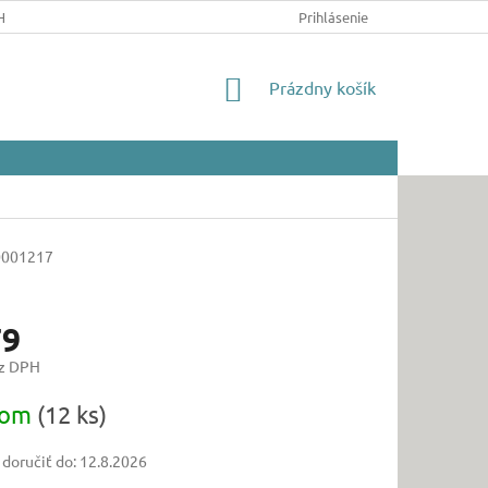
HRANY OSOBNÝCH ÚDAJOV
Prihlásenie
NÁKUPNÝ
Prázdny košík
KOŠÍK
0001217
79
ez DPH
ová
dom
(12 ks)
oručiť do:
12.8.2026