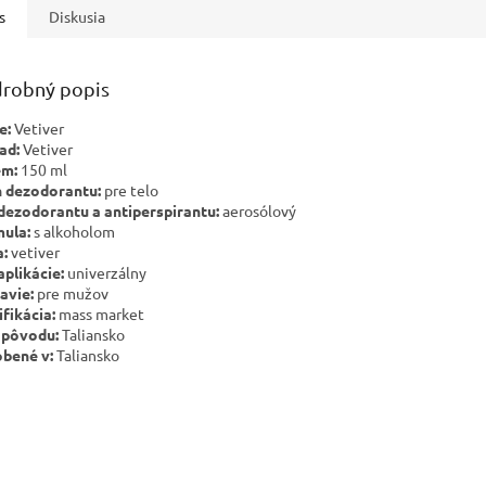
s
Diskusia
robný popis
e:
Vetiver
ad:
Vetiver
em:
150 ml
 dezodorantu:
pre telo
dezodorantu a antiperspirantu:
aerosólový
ula:
s alkoholom
:
vetiver
aplikácie:
univerzálny
avie:
pre mužov
ifikácia:
mass market
 pôvodu:
Taliansko
bené v:
Taliansko