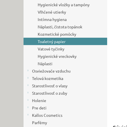
Hygienické vložky a tampóny
Vlhčené utierky
Intímna hygiena
Náplasti, čistota topánok
Kozmetické pomôcky
Toaletný papier
Vatové tyčinky
Hygienické vreckovky
Náplasti
Osviežovače vzduchu
Telová kozmetika
Starostlivosť o vlasy
Starostlivosť o zuby
Holenie
Pre deti
Kallos Cosmetics
Parfémy