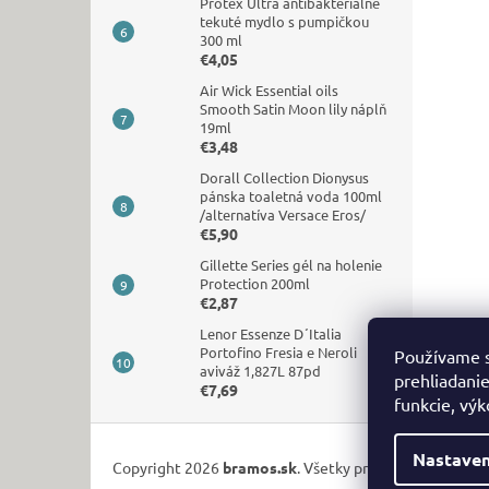
Protex Ultra antibakteriálne
tekuté mydlo s pumpičkou
300 ml
€4,05
Air Wick Essential oils
Smooth Satin Moon lily náplň
19ml
€3,48
Dorall Collection Dionysus
pánska toaletná voda 100ml
/alternatíva Versace Eros/
€5,90
Gillette Series gél na holenie
Protection 200ml
€2,87
Lenor Essenze D´Italia
Portofino Fresia e Neroli
Používame s
aviváž 1,827L 87pd
prehliadanie
€7,69
funkcie, výk
Z
á
Nastaven
Copyright 2026
bramos.sk
. Všetky práva vyhradené.
p