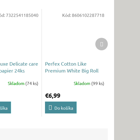
ód:
7322541185040
Kód:
8606102287718
Ďalší
produkt
uxe Delicate care
Perfex Cotton Like
papier 24ks
Premium White Big Roll
toaletný papier 16ks 3vrst.
Skladom
(74 ks)
Skladom
(99 ks)
€6,99
šíka
Do košíka