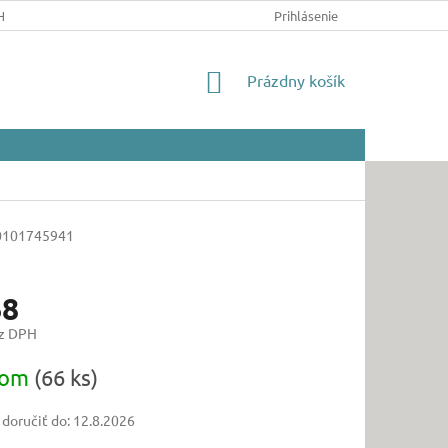
HRANY OSOBNÝCH ÚDAJOV
Prihlásenie
NÁKUPNÝ
Prázdny košík
KOŠÍK
0101745941
68
ez DPH
ová
dom
(66 ks)
oručiť do:
12.8.2026