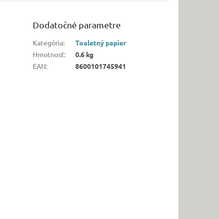
Dodatočné parametre
Kategória
:
Toaletný papier
Hmotnosť
:
0.6 kg
EAN
:
8600101745941