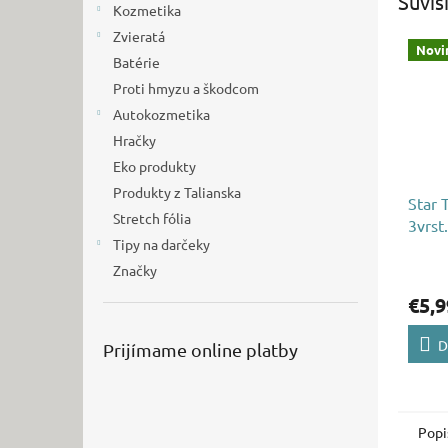
Súvis
Kozmetika
Zvieratá
Novi
Batérie
Proti hmyzu a škodcom
Autokozmetika
Hračky
Eko produkty
Produkty z Talianska
Star 
Stretch fólia
3vrst
Tipy na darčeky
Značky
€5,9
D
Prijímame online platby
Popi