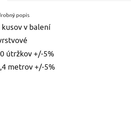
robný popis
 kusov v balení
vrstvové
0 útržkov +/-5%
,4 metrov
+/-5%