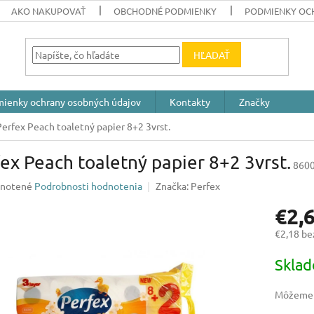
AKO NAKUPOVAŤ
OBCHODNÉ PODMIENKY
PODMIENKY OC
HĽADAŤ
ienky ochrany osobných údajov
Kontakty
Značky
Perfex Peach toaletný papier 8+2 3vrst.
ex Peach toaletný papier 8+2 3vrst.
860
rné
notené
Podrobnosti hodnotenia
Značka:
Perfex
enie
€2,
u
€2,18 b
Jednotk
Skla
cena:
iek.
Môžeme d