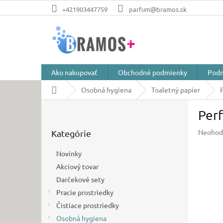
Prejsť
+421903447759
parfum@bramos.sk
na
obsah
Ako nakupovať
Obchodné podmienky
Podm
Domov
Osobná hygiena
Toaletný papier
B
Perf
o
Preskočiť
č
Prieme
Neohod
Kategórie
kategórie
n
hodnot
ý
produkt
Novinky
p
je
Akciový tovar
a
0,0
z
Darčekové sety
n
5
e
Pracie prostriedky
hviezdič
l
Čistiace prostriedky
Osobná hygiena