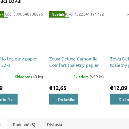
iaci tovar
Kód:
5998648708875
Kód:
7322541171722
K
nka
Novinka
Trio toaletný papier
Zewa Deluxe Camomile
Zewa Del
. 32ks
Comfort toaletný papier
toaletný 
24ks
Skladom
(43 ks)
Skladom
(>99 ks)
9
€12,65
€12,89
o košíka
Do košíka
Do ko
s
Podobné (8)
Diskusia