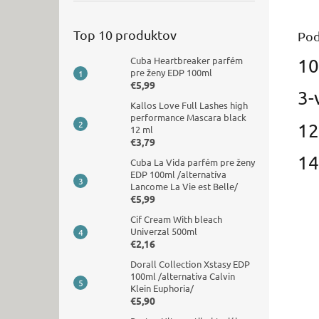
Top 10 produktov
Pod
Cuba Heartbreaker parfém
10
pre ženy EDP 100ml
€5,99
3-
Kallos Love Full Lashes high
performance Mascara black
12
12 ml
€3,79
14
Cuba La Vida parfém pre ženy
EDP 100ml /alternatíva
Lancome La Vie est Belle/
€5,99
Cif Cream With bleach
Univerzal 500ml
€2,16
Dorall Collection Xstasy EDP
100ml /alternatíva Calvin
Klein Euphoria/
€5,90