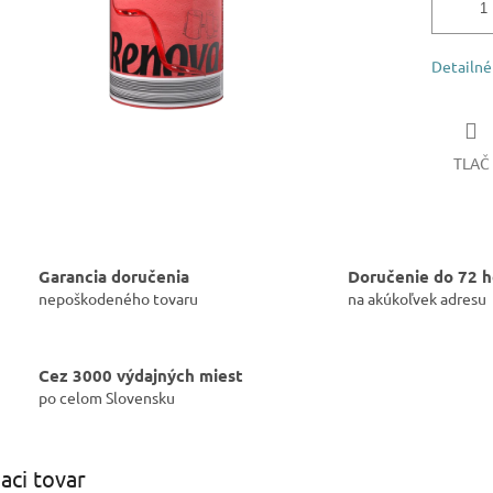
Detailné
TLAČ
Garancia doručenia
Doručenie do 72 h
nepoškodeného tovaru
na akúkoľvek adresu
Cez 3000 výdajných miest
po celom Slovensku
iaci tovar