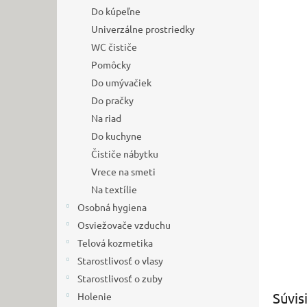
Do kúpeľne
Univerzálne prostriedky
WC čističe
Pomôcky
Do umývačiek
Do pračky
Na riad
Do kuchyne
Čističe nábytku
Vrece na smeti
Na textílie
Osobná hygiena
Osviežovače vzduchu
Telová kozmetika
Starostlivosť o vlasy
Starostlivosť o zuby
Súvis
Holenie