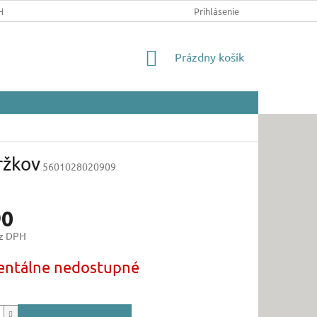
HRANY OSOBNÝCH ÚDAJOV
Prihlásenie
NÁKUPNÝ
Prázdny košík
KOŠÍK
ržkov
5601028020909
90
ez DPH
ová
ntálne nedostupné