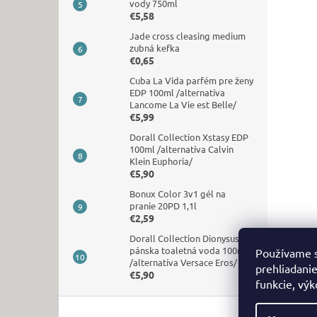
vody 750ml
€5,58
Jade cross cleasing medium
zubná kefka
€0,65
Cuba La Vida parfém pre ženy
EDP 100ml /alternatíva
Lancome La Vie est Belle/
€5,99
Dorall Collection Xstasy EDP
100ml /alternatíva Calvin
Klein Euphoria/
€5,90
Bonux Color 3v1 gél na
pranie 20PD 1,1l
€2,59
Dorall Collection Dionysus
pánska toaletná voda 100ml
Používame s
/alternatíva Versace Eros/
prehliadanie
€5,90
funkcie, výk
Z