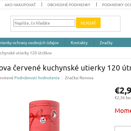
AKO NAKUPOVAŤ
OBCHODNÉ PODMIENKY
PODMIENKY OC
HĽADAŤ
ienky ochrany osobných údajov
Kontakty
Značky
chynské utierky 120 útržkov
ova červené kuchynské utierky 120 út
rné
notené
Podrobnosti hodnotenia
Značka:
Renova
enie
€2,
u
€2,36 b
Jednotk
Mome
cena:
iek.