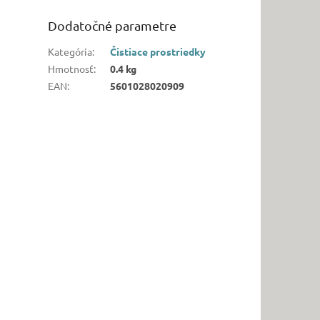
Dodatočné parametre
Kategória
:
Čistiace prostriedky
Hmotnosť
:
0.4 kg
EAN
:
5601028020909