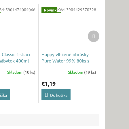
ód:
5901474004066
Kód:
3904429570328
Novinka
Ďalší
produkt
Classic čistiaci
Happy vlhčené obrúsky
 nábytok 400ml
Pure Water 99% 80ks s
uzáverom
Skladom
(10 ks)
Skladom
(19 ks)
€1,19
šíka
Do košíka