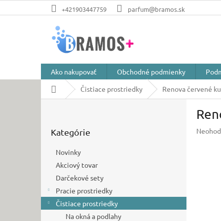
Prejsť
+421903447759
parfum@bramos.sk
na
obsah
Ako nakupovať
Obchodné podmienky
Podm
Domov
Čistiace prostriedky
Renova červené ku
B
Ren
o
Preskočiť
č
Prieme
Neohod
Kategórie
kategórie
n
hodnot
ý
produkt
Novinky
p
je
Akciový tovar
a
0,0
z
Darčekové sety
n
5
e
Pracie prostriedky
hviezdič
l
Čistiace prostriedky
Na okná a podlahy