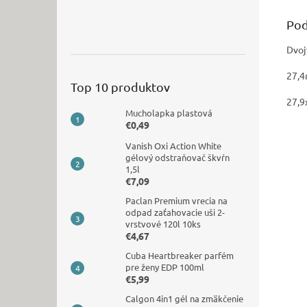
Pod
Dvoj
27,
Top 10 produktov
27,9
Mucholapka plastová
€0,49
Vanish Oxi Action White
gélový odstraňovač škvŕn
1,5l
€7,09
Paclan Premium vrecia na
odpad zaťahovacie uši 2-
vrstvové 120l 10ks
€4,67
Cuba Heartbreaker parfém
pre ženy EDP 100ml
€5,99
Calgon 4in1 gél na zmäkčenie