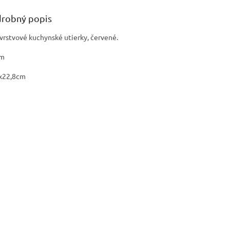
robný popis
vrstvové kuchynské utierky, červené.
4m
x22,8cm