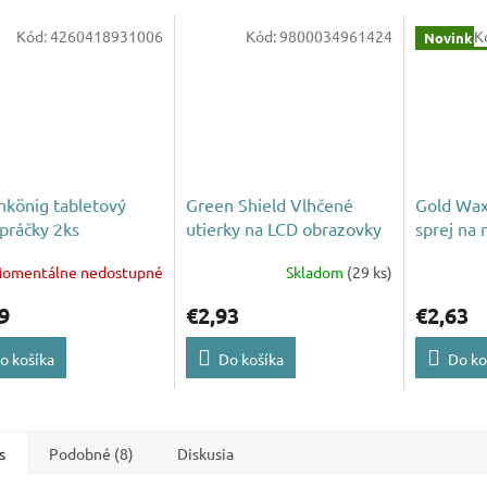
Kód:
4260418931006
Kód:
9800034961424
K
Novinka
könig tabletový
Green Shield Vlhčené
Gold Wax 
 práčky 2ks
utierky na LCD obrazovky
sprej na
a mobily 50ks
omentálne nedostupné
Skladom
(29 ks)
9
€2,93
€2,63
o košíka
Do košíka
Do ko
s
Podobné (8)
Diskusia