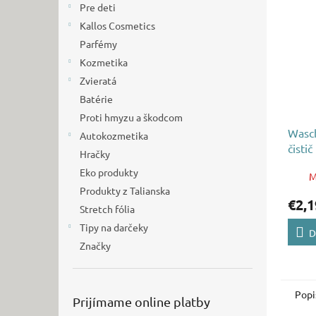
Pre deti
Kallos Cosmetics
Parfémy
Kozmetika
Zvieratá
Batérie
Proti hmyzu a škodcom
Wasch
Autokozmetika
čistič
Hračky
Eko produkty
M
Produkty z Talianska
€2,1
Stretch fólia
Tipy na darčeky
D
Značky
Popi
Prijímame online platby