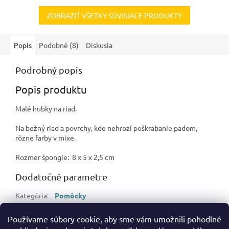
ZOBRAZIŤ VŠETKY SÚVISIACE PRODUKTY
Popis
Podobné (8)
Diskusia
Podrobný popis
Popis produktu
Malé hubky na riad.
Na bežný riad a povrchy, kde nehrozí poškrabanie padom,
rôzne farby v mixe.
Rozmer špongie: 8 x 5 x 2,5 cm
Dodatočné parametre
Kategória
:
Pomôcky
Hmotnosť
:
0.01 kg
Používame súbory cookie, aby sme vám umožnili pohodlné
EAN
:
8585025509575