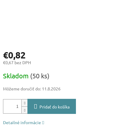
€0,82
€0,67 bez DPH
Jednotková
Skladom
(50 ks)
cena:
Môžeme doručiť do:
11.8.2026
Pridať do košíka
Detailné informácie