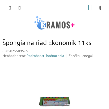
Prejsť
NÁKU
na
obsah
KOŠÍK
Špongia na riad Ekonomik 11ks
8585025509575
Priemerné
Neohodnotené
Podrobnosti hodnotenia
Značka:
Janegal
hodnotenie
produktu
je
0,0
z
5
hviezdičiek.