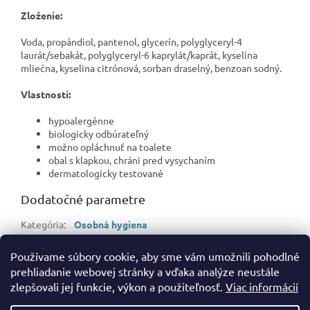
Zloženie:
Voda, propándiol, pantenol, glycerín, polyglyceryl-4
laurát/sebakát, polyglyceryl-6 kaprylát/kaprát, kyselina
mliečna, kyselina citrónová, sorban draselný, benzoan sodný.
Vlastnosti:
hypoalergénne
biologicky odbúrateľný
možno opláchnuť na toalete
obal s klapkou, chráni pred vysychaním
dermatologicky testované
Dodatočné parametre
Kategória
:
Osobná hygiena
Hmotnosť
:
0.2 kg
Používame súbory cookie, aby sme vám umožnili pohodlné
EAN
:
5901478010483
prehliadanie webovej stránky a vďaka analýze neustále
zlepšovali jej funkcie, výkon a použiteľnosť.
Viac informácií
Z