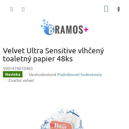
Prejsť
NÁKU
na
obsah
KOŠÍK
Velvet Ultra Sensitive vlhčený
toaletný papier 48ks
5901478010483
Priemerné
Neohodnotené
Podrobnosti hodnotenia
Novinka
hodnotenie
Značka:
velvet
produktu
je
0,0
z
5
hviezdičiek.