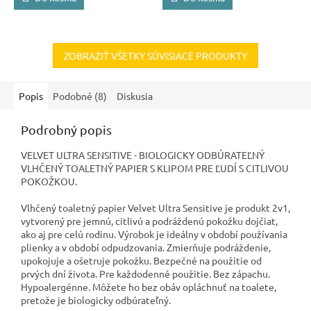
ZOBRAZIŤ VŠETKY SÚVISIACE PRODUKTY
Popis
Podobné (8)
Diskusia
Podrobný popis
VELVET ULTRA SENSITIVE - BIOLOGICKY ODBÚRATEĽNÝ
VLHČENÝ TOALETNÝ PAPIER S KLIPOM PRE ĽUDÍ S CITLIVOU
POKOŽKOU.
Vlhčený toaletný papier Velvet Ultra Sensitive je produkt 2v1,
vytvorený pre jemnú, citlivú a podráždenú pokožku dojčiat,
ako aj pre celú rodinu. Výrobok je ideálny v období používania
plienky a v období odpudzovania. Zmierňuje podráždenie,
upokojuje a ošetruje pokožku. Bezpečné na použitie od
prvých dní života. Pre každodenné použitie. Bez zápachu.
Hypoalergénne. Môžete ho bez obáv opláchnuť na toalete,
pretože je biologicky odbúrateľný.