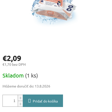
€2,09
€1,70 bez DPH
Jednotková
Skladom
(1 ks)
cena:
Môžeme doručiť do:
13.8.2026
Pridať do košíka