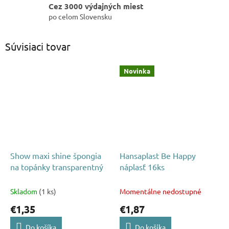
Cez 3000 výdajných miest
po celom Slovensku
Súvisiaci tovar
Novinka
Show maxi shine špongia
Hansaplast Be Happy
na topánky transparentný
náplasť 16ks
Skladom
(1 ks)
Momentálne nedostupné
€1,35
€1,87
Do košíka
Do košíka