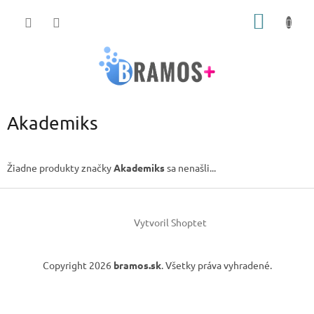
Prejsť
NÁKU
na
obsah
KOŠÍK
Akademiks
Žiadne produkty značky
Akademiks
sa nenašli...
Z
á
Vytvoril Shoptet
p
ä
t
Copyright 2026
bramos.sk
. Všetky práva vyhradené.
i
e