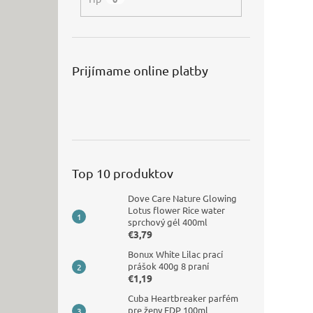
Prijímame online platby
Top 10 produktov
Dove Care Nature Glowing
Lotus flower Rice water
sprchový gél 400ml
€3,79
Bonux White Lilac prací
prášok 400g 8 praní
€1,19
Cuba Heartbreaker parfém
pre ženy EDP 100ml