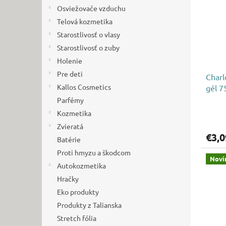
i
p
Osviežovače vzduchu
s
r
p
Telová kozmetika
o
r
d
Starostlivosť o vlasy
o
u
Starostlivosť o zuby
d
k
Holenie
u
t
Pre deti
Charl
k
o
Kallos Cosmetics
gél 7
t
v
o
Parfémy
v
Kozmetika
Zvieratá
€3,0
Batérie
Proti hmyzu a škodcom
Novi
Autokozmetika
Hračky
Eko produkty
Produkty z Talianska
Stretch fólia