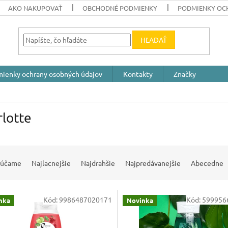
AKO NAKUPOVAŤ
OBCHODNÉ PODMIENKY
PODMIENKY OC
HĽADAŤ
ienky ochrany osobných údajov
Kontakty
Značky
lotte
rúčame
Najlacnejšie
Najdrahšie
Najpredávanejšie
Abecedne
Kód:
9986487020171
Kód:
599956
nka
Novinka