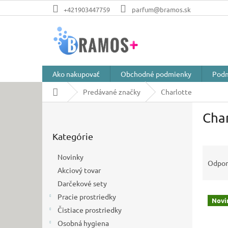
Prejsť
+421903447759
parfum@bramos.sk
na
obsah
Ako nakupovať
Obchodné podmienky
Podm
Domov
Predávané značky
Charlotte
B
Char
o
Preskočiť
č
Kategórie
kategórie
n
R
ý
Novinky
a
p
Odpo
Akciový tovar
d
a
e
Darčekové sety
n
V
n
e
Pracie prostriedky
Novi
ý
i
l
Čistiace prostriedky
p
e
Osobná hygiena