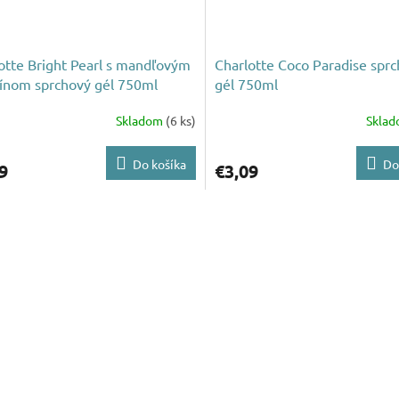
otte Bright Pearl s mandľovým
Charlotte Coco Paradise spr
ínom sprchový gél 750ml
gél 750ml
Skladom
(6 ks)
Skla
Do košíka
Do
9
€3,09
O
v
l
á
d
a
c
i
e
p
r