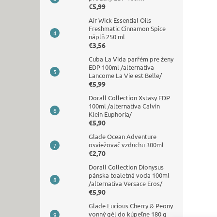
€5,99
Air Wick Essential Oils
Freshmatic Cinnamon Spice
náplň 250 ml
€3,56
Cuba La Vida parfém pre ženy
EDP 100ml /alternatíva
Lancome La Vie est Belle/
€5,99
Dorall Collection Xstasy EDP
100ml /alternatíva Calvin
Klein Euphoria/
€5,90
Glade Ocean Adventure
osviežovač vzduchu 300ml
€2,70
Dorall Collection Dionysus
pánska toaletná voda 100ml
/alternatíva Versace Eros/
€5,90
Glade Lucious Cherry & Peony
vonný gél do kúpeľne 180 g