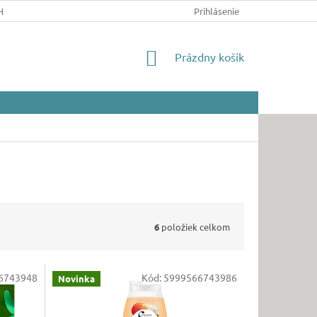
HRANY OSOBNÝCH ÚDAJOV
Prihlásenie
NÁKUPNÝ
Prázdny košík
KOŠÍK
6
položiek celkom
6743948
Kód:
5999566743986
Novinka