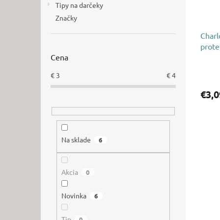
Tipy na darčeky
Značky
Charl
prote
Cena
€
3
€
4
€3,0
Na sklade
6
Akcia
0
Novinka
6
Tip
0