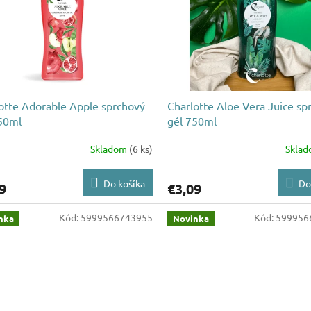
otte Adorable Apple sprchový
Charlotte Aloe Vera Juice sp
50ml
gél 750ml
Skladom
(6 ks)
Skla
Do košíka
Do
9
€3,09
Kód:
5999566743955
Kód:
599956
nka
Novinka