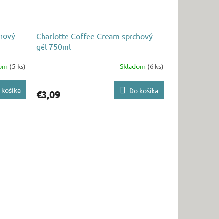
chový
Charlotte Coffee Cream sprchový
gél 750ml
dom
(5 ks)
Skladom
(6 ks)
 košíka
Do košíka
€3,09