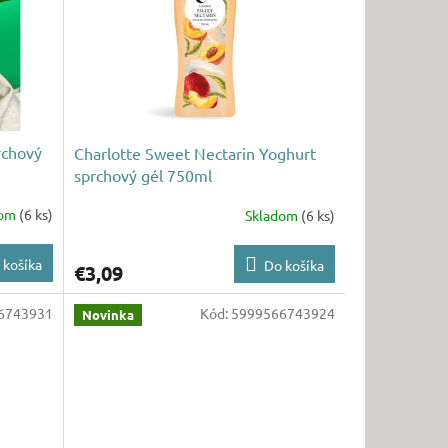
rchový
Charlotte Sweet Nectarin Yoghurt
sprchový gél 750ml
dom
(6 ks)
Skladom
(6 ks)
 košíka
Do košíka
€3,09
6743931
Kód:
5999566743924
Novinka