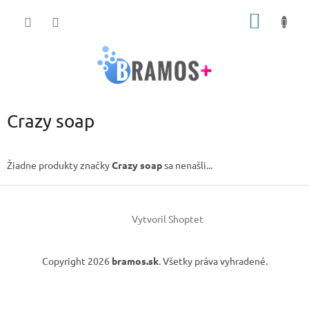
Prejsť
NÁKU
na
obsah
KOŠÍK
Crazy soap
Žiadne produkty značky
Crazy soap
sa nenašli...
Z
á
Vytvoril Shoptet
p
ä
t
Copyright 2026
bramos.sk
. Všetky práva vyhradené.
i
e