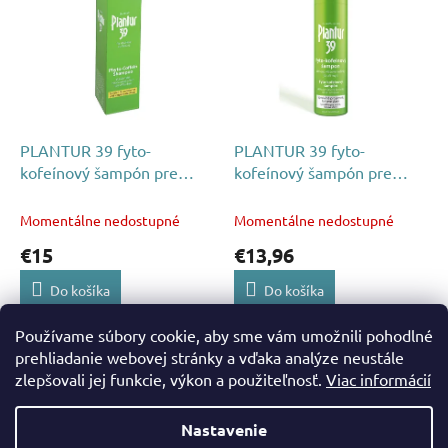
p
p
r
i
o
s
d
p
u
r
k
o
t
d
PLANTUR 39 fyto-
PLANTUR 39 fyto-
o
u
kofeínový šampón pre
kofeínový šampón pre
v
k
farbené a poškodené vlasy
jemné, lámavé vlasy 250
t
250ml
ml
Momentálne nedostupné
Momentálne nedostupné
o
€15
€13,96
v
Do košíka
Do košíka
Používame súbory cookie, aby sme vám umožnili pohodlné
2
položiek celkom
O
prehliadanie webovej stránky a vďaka analýze neustále
v
zlepšovali jej funkcie, výkon a použiteľnosť.
Viac informácií
Z
l
á
á
Nastavenie
d
Vytvoril Shoptet
p