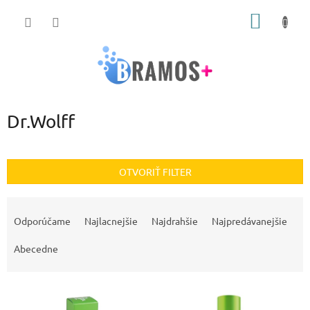
Prejsť
NÁKU
na
obsah
KOŠÍK
Dr.Wolff
OTVORIŤ FILTER
R
a
Odporúčame
Najlacnejšie
Najdrahšie
Najpredávanejšie
d
e
Abecedne
n
i
V
e
ý