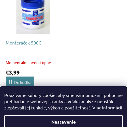
p
p
r
i
o
s
d
p
u
r
k
o
t
d
Monteráček 500G
o
u
v
k
t
Momentálne nedostupné
o
€3,99
v
Do košíka
Používame súbory cookie, aby sme vám umožnili pohodlné
1
položiek celkom
O
prehliadanie webovej stránky a vďaka analýze neustále
v
zlepšovali jej funkcie, výkon a použiteľnosť.
Viac informácií
Z
l
á
á
Nastavenie
d
Vytvoril Shoptet
p