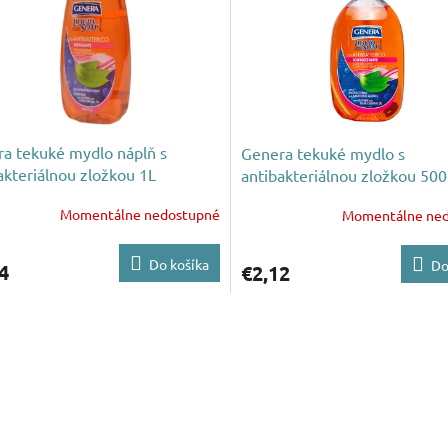
a tekuké mydlo náplň s
Genera tekuké mydlo s
akteriálnou zložkou 1L
antibakteriálnou zložkou 50
Momentálne nedostupné
Momentálne ne
Do košíka
Do
4
€2,12
O
v
l
á
d
a
c