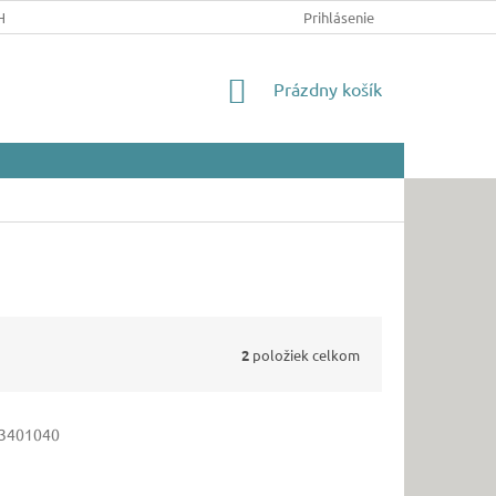
HRANY OSOBNÝCH ÚDAJOV
Prihlásenie
NÁKUPNÝ
Prázdny košík
KOŠÍK
2
položiek celkom
3401040