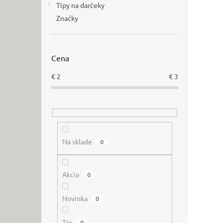
Tipy na darčeky
Značky
Cena
€
2
€
3
Na sklade
0
Akcia
0
Novinka
0
Tip
0