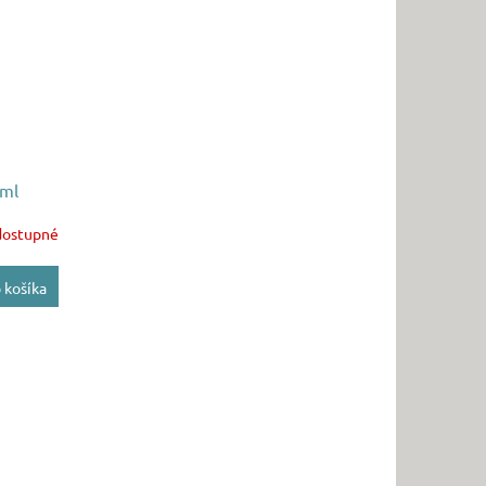
0ml
dostupné
 košíka