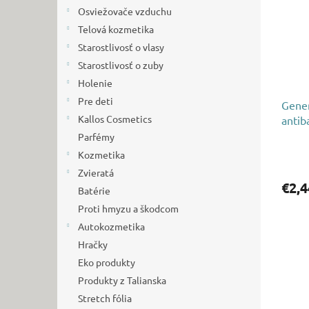
i
p
Osviežovače vzduchu
s
r
p
Telová kozmetika
o
r
d
Starostlivosť o vlasy
o
u
Starostlivosť o zuby
d
k
Holenie
u
t
Pre deti
Gener
k
o
Kallos Cosmetics
antib
t
v
o
Parfémy
v
Kozmetika
Zvieratá
€2,4
Batérie
Proti hmyzu a škodcom
Autokozmetika
Hračky
Eko produkty
Produkty z Talianska
Stretch fólia