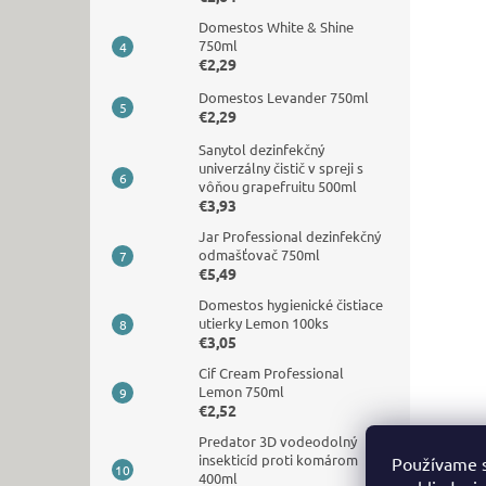
Domestos White & Shine
750ml
€2,29
Domestos Levander 750ml
€2,29
Sanytol dezinfekčný
univerzálny čistič v spreji s
vôňou grapefruitu 500ml
€3,93
Jar Professional dezinfekčný
odmašťovač 750ml
€5,49
Domestos hygienické čistiace
utierky Lemon 100ks
€3,05
Cif Cream Professional
Lemon 750ml
€2,52
Predator 3D vodeodolný
insekticíd proti komárom
Používame s
400ml