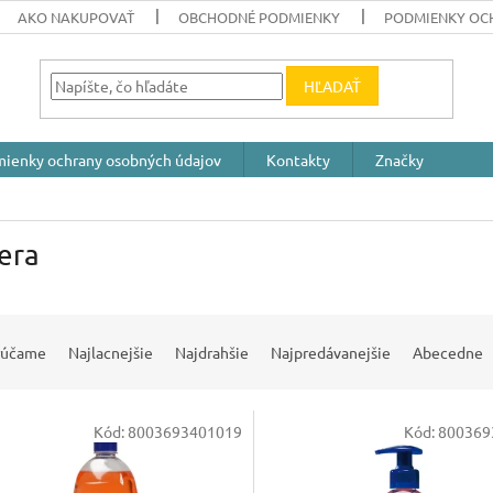
AKO NAKUPOVAŤ
OBCHODNÉ PODMIENKY
PODMIENKY OC
HĽADAŤ
ienky ochrany osobných údajov
Kontakty
Značky
era
rúčame
Najlacnejšie
Najdrahšie
Najpredávanejšie
Abecedne
Kód:
8003693401019
Kód:
800369