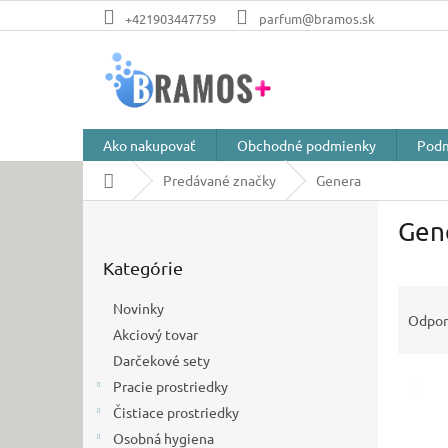
Prejsť
+421903447759
parfum@bramos.sk
na
obsah
Ako nakupovať
Obchodné podmienky
Podm
Domov
Predávané značky
Genera
B
Gen
o
Preskočiť
č
Kategórie
kategórie
n
R
ý
Novinky
a
p
Odpo
Akciový tovar
d
a
e
Darčekové sety
n
V
n
e
Pracie prostriedky
ý
i
l
Čistiace prostriedky
p
e
Osobná hygiena