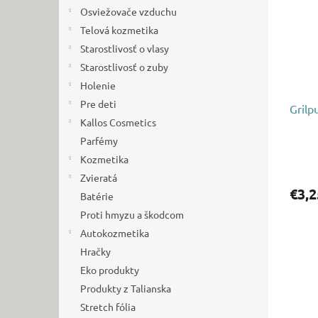
i
p
Osviežovače vzduchu
s
r
p
Telová kozmetika
o
r
d
Starostlivosť o vlasy
o
u
Starostlivosť o zuby
d
k
Holenie
u
t
Pre deti
k
Grilpu
o
Kallos Cosmetics
t
v
o
Parfémy
v
Kozmetika
Zvieratá
€3,2
Batérie
Proti hmyzu a škodcom
Autokozmetika
Hračky
Eko produkty
Produkty z Talianska
Stretch fólia