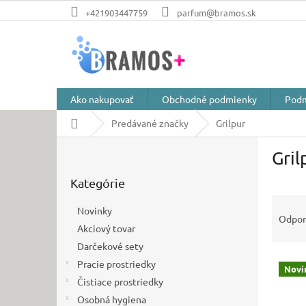
Prejsť
+421903447759
parfum@bramos.sk
na
obsah
Ako nakupovať
Obchodné podmienky
Podm
Domov
Predávané značky
Grilpur
B
Gril
o
Preskočiť
č
Kategórie
kategórie
n
R
ý
Novinky
a
p
Odpo
Akciový tovar
d
a
e
Darčekové sety
n
V
n
e
Pracie prostriedky
Novi
ý
i
l
Čistiace prostriedky
p
e
Osobná hygiena