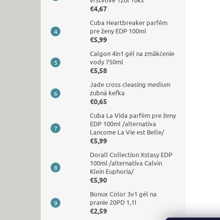
€4,67
Cuba Heartbreaker parfém
pre ženy EDP 100ml
€5,99
Calgon 4in1 gél na zmäkčenie
vody 750ml
€5,58
Jade cross cleasing medium
zubná kefka
€0,65
Cuba La Vida parfém pre ženy
EDP 100ml /alternatíva
Lancome La Vie est Belle/
€5,99
Dorall Collection Xstasy EDP
100ml /alternatíva Calvin
Klein Euphoria/
€5,90
Bonux Color 3v1 gél na
pranie 20PD 1,1l
€2,59