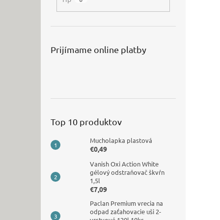
Prijímame online platby
Top 10 produktov
Mucholapka plastová
€0,49
Vanish Oxi Action White
gélový odstraňovač škvŕn
1,5l
€7,09
Paclan Premium vrecia na
odpad zaťahovacie uši 2-
vrstvové 120l 10ks