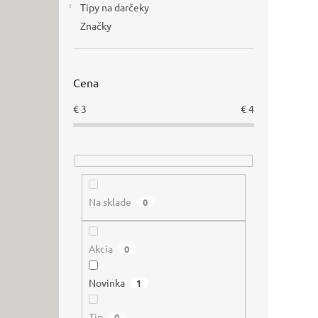
Tipy na darčeky
Značky
Cena
€
3
€
4
Na sklade
0
Akcia
0
Novinka
1
Tip
0