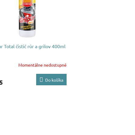
r Total čistič rúr a grilov 400ml
Momentálne nedostupné
Do košíka
5
O
v
l
á
d
a
c