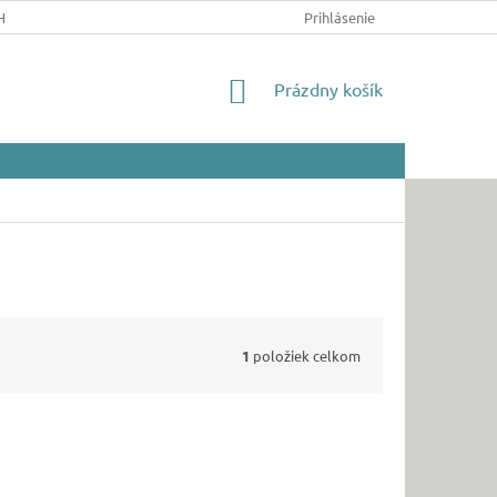
HRANY OSOBNÝCH ÚDAJOV
Prihlásenie
NÁKUPNÝ
Prázdny košík
KOŠÍK
1
položiek celkom