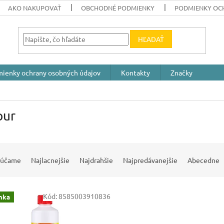
AKO NAKUPOVAŤ
OBCHODNÉ PODMIENKY
PODMIENKY OC
HĽADAŤ
ienky ochrany osobných údajov
Kontakty
Značky
pur
rúčame
Najlacnejšie
Najdrahšie
Najpredávanejšie
Abecedne
Kód:
8585003910836
nka