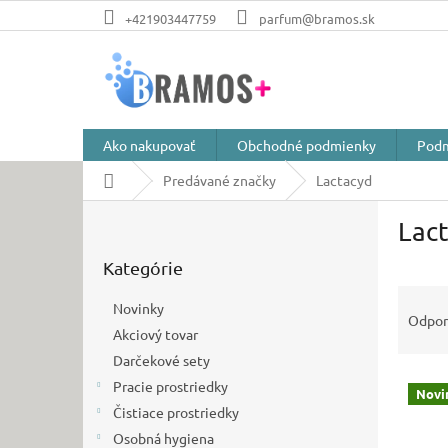
Prejsť
+421903447759
parfum@bramos.sk
na
obsah
Ako nakupovať
Obchodné podmienky
Podm
Domov
Predávané značky
Lactacyd
B
Lac
o
Preskočiť
č
Kategórie
kategórie
n
R
ý
Novinky
a
p
Odpo
Akciový tovar
d
a
e
Darčekové sety
n
V
n
e
Pracie prostriedky
Novi
ý
i
l
Čistiace prostriedky
p
e
Osobná hygiena