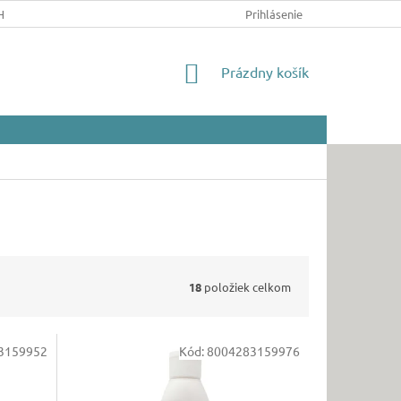
HRANY OSOBNÝCH ÚDAJOV
Prihlásenie
NÁKUPNÝ
Prázdny košík
KOŠÍK
18
položiek celkom
3159952
Kód:
8004283159976