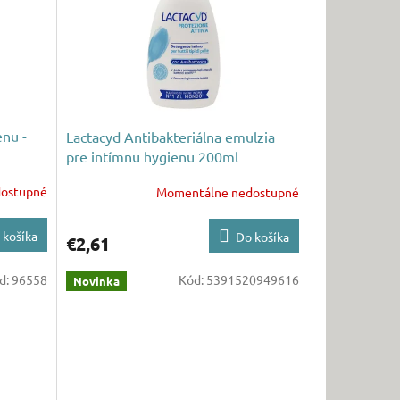
enu -
Lactacyd Antibakteriálna emulzia
pre intímnu hygienu 200ml
ostupné
Momentálne nedostupné
 košíka
Do košíka
€2,61
d:
96558
Kód:
5391520949616
Novinka