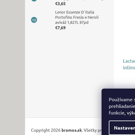
€3,65
Lenor Essenze D´Italia
Portofino Fresia e Neroli
aviváž 1,827L 87pd
€7,69
Lacta
intím
€4,1
Používame s
prehliadanie
funkcie, výk
Z
á
Nastaven
Copyright 2026
bramos.sk
. Všetky práva vyhradené.
p