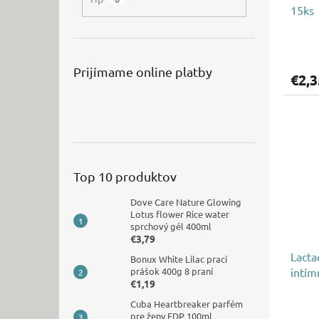
15ks
Prijímame online platby
€2,3
Top 10 produktov
Dove Care Nature Glowing
Lotus flower Rice water
sprchový gél 400ml
€3,79
Lacta
Bonux White Lilac prací
prášok 400g 8 praní
intím
€1,19
Cuba Heartbreaker parfém
pre ženy EDP 100ml