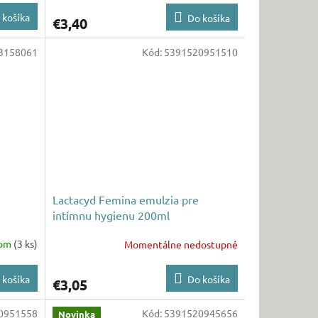
 košíka
Do košíka
€3,40
3158061
Kód:
5391520951510
Lactacyd Femina emulzia pre
intímnu hygienu 200ml
dom
(3 ks)
Momentálne nedostupné
 košíka
Do košíka
€3,05
0951558
Kód:
5391520945656
Novinka