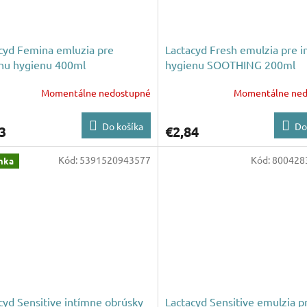
cyd Femina emluzia pre
Lactacyd Fresh emulzia pre 
nu hygienu 400ml
hygienu SOOTHING 200ml
Momentálne nedostupné
Momentálne ned
Do košíka
Do
3
€2,84
Kód:
5391520943577
Kód:
800428
nka
cyd Sensitive intímne obrúsky
Lactacyd Sensitive emulzia p