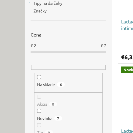
Tipy na darčeky
Značky
Lacta
intím
Cena
€
2
€
7
€6,3
Novi
Na sklade
6
Akcia
0
Novinka
7
Lacta
Tip
0