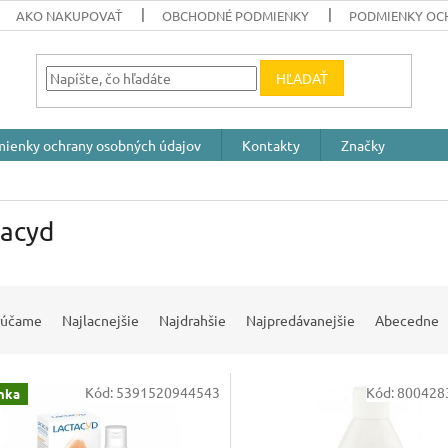
AKO NAKUPOVAŤ
OBCHODNÉ PODMIENKY
PODMIENKY OC
HĽADAŤ
ienky ochrany osobných údajov
Kontakty
Značky
tacyd
rúčame
Najlacnejšie
Najdrahšie
Najpredávanejšie
Abecedne
Kód:
5391520944543
Kód:
800428
nka