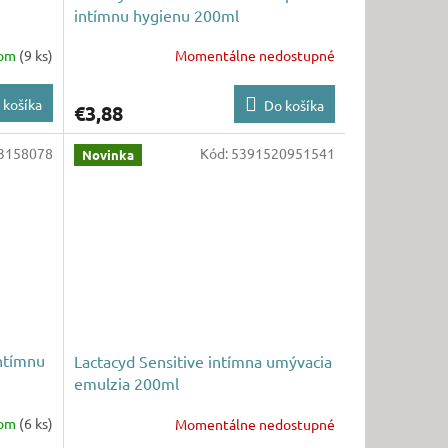
intímnu hygienu 200ml
dom
(9 ks)
Momentálne nedostupné
 košíka
Do košíka
€3,88
3158078
Kód:
5391520951541
Novinka
intímnu
Lactacyd Sensitive intímna umývacia
emulzia 200ml
dom
(6 ks)
Momentálne nedostupné