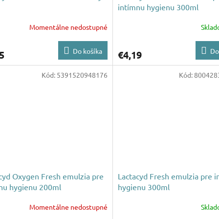
intímnu hygienu 300ml
Momentálne nedostupné
Skla
Do košíka
Do
5
€4,19
Kód:
5391520948176
Kód:
800428
cyd Oxygen Fresh emulzia pre
Lactacyd Fresh emulzia pre 
nu hygienu 200ml
hygienu 300ml
Momentálne nedostupné
Skla