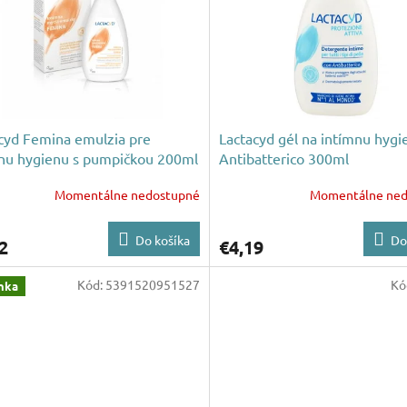
cyd Femina emulzia pre
Lactacyd gél na intímnu hygi
nu hygienu s pumpičkou 200ml
Antibatterico 300ml
Momentálne nedostupné
Momentálne ned
Do košíka
Do
2
€4,19
Kód:
5391520951527
Kó
nka