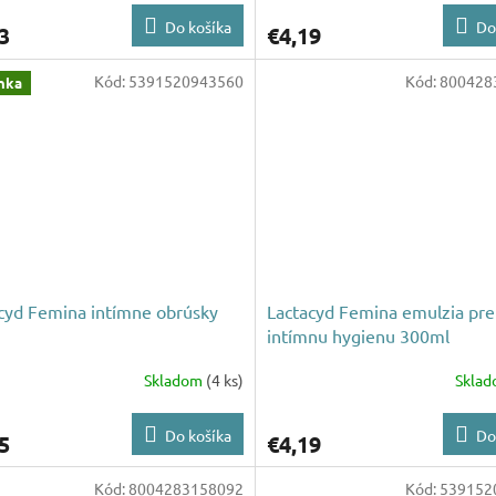
Do košíka
Do
3
€4,19
Kód:
5391520943560
Kód:
800428
nka
cyd Femina intímne obrúsky
Lactacyd Femina emulzia pre
intímnu hygienu 300ml
Skladom
(4 ks)
Skla
Do košíka
Do
5
€4,19
Kód:
8004283158092
Kód:
539152