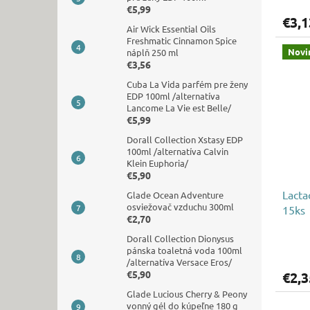
€5,99
€3,1
Air Wick Essential Oils
Freshmatic Cinnamon Spice
Novi
náplň 250 ml
€3,56
Cuba La Vida parfém pre ženy
EDP 100ml /alternatíva
Lancome La Vie est Belle/
€5,99
Dorall Collection Xstasy EDP
100ml /alternatíva Calvin
Klein Euphoria/
€5,90
Lacta
Glade Ocean Adventure
osviežovač vzduchu 300ml
15ks
€2,70
Dorall Collection Dionysus
pánska toaletná voda 100ml
/alternatíva Versace Eros/
€5,90
€2,3
Glade Lucious Cherry & Peony
vonný gél do kúpeľne 180 g