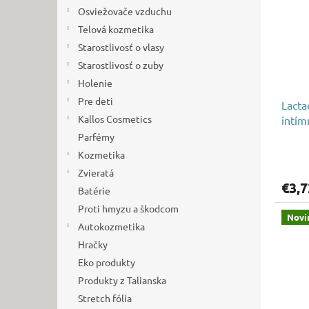
i
p
Osviežovače vzduchu
s
r
p
Telová kozmetika
o
r
d
Starostlivosť o vlasy
o
u
Starostlivosť o zuby
d
k
Holenie
u
t
Pre deti
Lacta
k
o
Kallos Cosmetics
intím
t
v
o
Parfémy
v
Kozmetika
Zvieratá
€3,7
Batérie
Proti hmyzu a škodcom
Novi
Autokozmetika
Hračky
Eko produkty
Produkty z Talianska
Stretch fólia