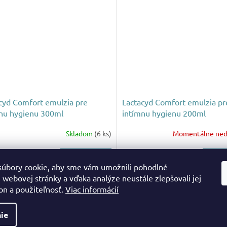
cyd Comfort emulzia pre
Lactacyd Comfort emulzia pr
nu hygienu 300ml
intímnu hygienu 200ml
Skladom
(6 ks)
Momentálne ned
Do košíka
Do
9
€2,49
úbory cookie, aby sme vám umožnili pohodlné
 webovej stránky a vďaka analýze neustále zlepšovali jej
O
on a použiteľnosť.
Viac informácií
v
l
ie
á
d