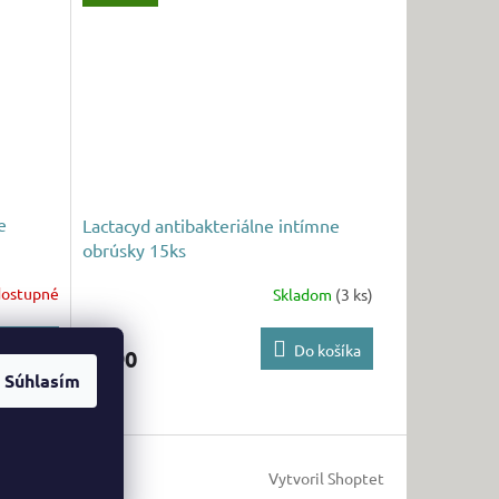
e
Lactacyd antibakteriálne intímne
obrúsky 15ks
ostupné
Skladom
(3 ks)
 košíka
Do košíka
€2,90
Súhlasím
Vytvoril Shoptet