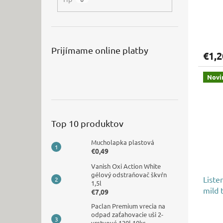
Prijímame online platby
€1,2
Novi
Top 10 produktov
Mucholapka plastová
€0,49
Vanish Oxi Action White
gélový odstraňovač škvŕn
Liste
1,5l
mild 
€7,09
Paclan Premium vrecia na
odpad zaťahovacie uši 2-
vrstvové 120l 10ks