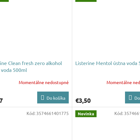
rine Clean fresh zero alkohol
Listerine Mentol ústna voda
 voda 500ml
Momentálne nedostupné
Momentálne ned
Do košíka
Do
7
€3,50
Kód:
3574661401775
Kód:
357466
Novinka