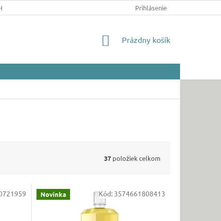
HRANY OSOBNÝCH ÚDAJOV
Prihlásenie
NÁKUPNÝ
Prázdny košík
KOŠÍK
37
položiek celkom
0721959
Kód:
3574661808413
Novinka