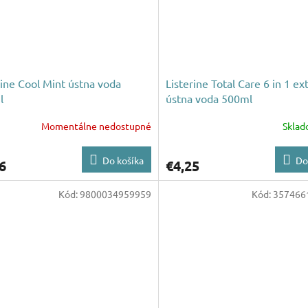
rine Cool Mint ústna voda
Listerine Total Care 6 in 1 ex
l
ústna voda 500ml
Momentálne nedostupné
Skla
Do košíka
Do
6
€4,25
Kód:
9800034959959
Kód:
357466