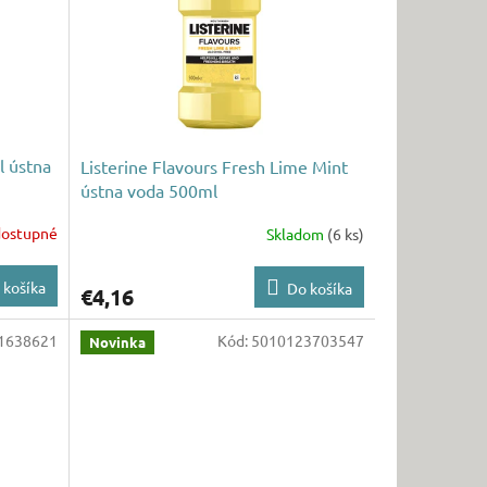
l ústna
Listerine Flavours Fresh Lime Mint
ústna voda 500ml
ostupné
Skladom
(6 ks)
 košíka
Do košíka
€4,16
1638621
Kód:
5010123703547
Novinka