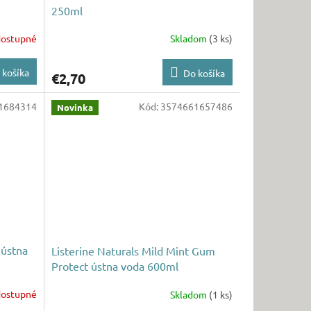
250ml
ostupné
Skladom
(3 ks)
 košíka
Do košíka
€2,70
1684314
Kód:
3574661657486
Novinka
 ústna
Listerine Naturals Mild Mint Gum
Protect ústna voda 600ml
ostupné
Skladom
(1 ks)