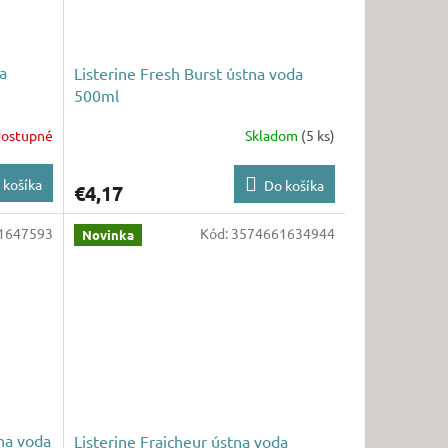
a
Listerine Fresh Burst ústna voda
500ml
ostupné
Skladom
(5 ks)
 košíka
Do košíka
€4,17
1647593
Kód:
3574661634944
Novinka
tna voda
Listerine Fraicheur ústna voda