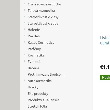
i
p
Osviežovače vzduchu
s
r
p
Telová kozmetika
o
r
d
Starostlivosť o vlasy
o
u
Starostlivosť o zuby
d
k
Holenie
u
t
Pre deti
Liste
k
o
Kallos Cosmetics
80ml
t
v
o
Parfémy
v
Kozmetika
Zvieratá
€1,1
Batérie
Proti hmyzu a škodcom
Novi
Autokozmetika
Hračky
Eko produkty
Produkty z Talianska
Stretch fólia