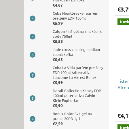
€4,67
€3,7
Cuba Heartbreaker parfém
pre ženy EDP 100ml
Novi
€5,99
Calgon 4in1 gél na zmäkčenie
vody 750ml
€5,58
Jade cross cleasing medium
zubná kefka
€0,65
Cuba La Vida parfém pre ženy
EDP 100ml /alternatíva
Lancome La Vie est Belle/
Liste
€5,99
Alcoh
Dorall Collection Xstasy EDP
100ml /alternatíva Calvin
Klein Euphoria/
€5,90
Bonux Color 3v1 gél na
€4,1
pranie 20PD 1,1l
€2,59
Novi