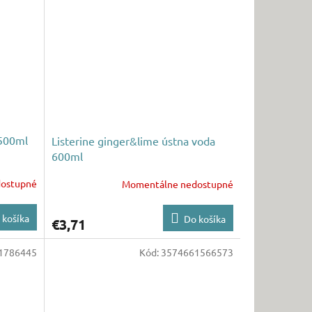
 500ml
Listerine ginger&lime ústna voda
600ml
ostupné
Momentálne nedostupné
 košíka
Do košíka
€3,71
1786445
Kód:
3574661566573