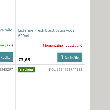
tra mild
Listerine Fresh Burst ústna voda
600ml
dom
(3 ks)
Momentálne nedostupné
 košíka
Do košíka
€3,65
1343297
Kód:
3574661744858
Novinka