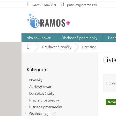
Prejsť
+421903447759
parfum@bramos.sk
na
obsah
Ako nakupovať
Obchodné podmienky
Podm
Domov
Predávané značky
Listerine
B
List
o
Preskočiť
č
Kategórie
kategórie
n
R
ý
Novinky
a
p
Odpo
Akciový tovar
d
a
e
Darčekové sety
n
V
n
e
Pracie prostriedky
Novi
ý
i
l
Čistiace prostriedky
p
e
Osobná hygiena