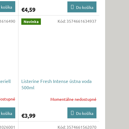
 košíka
Do košíka
€4,59
1616490
Kód:
3574661634937
Novinka
eriell
Listerine Fresh Intense ústna voda
500ml
ostupné
Momentálne nedostupné
 košíka
Do košíka
€3,99
1026001
Kód:
3574661562070