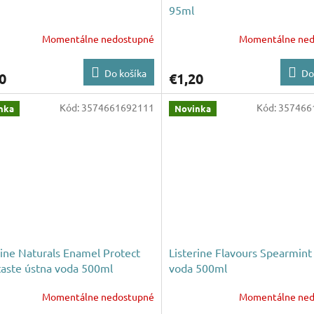
95ml
Momentálne nedostupné
Momentálne ned
Do košíka
Do
0
€1,20
Kód:
3574661692111
Kód:
357466
nka
Novinka
rine Naturals Enamel Protect
Listerine Flavours Spearmint
taste ústna voda 500ml
voda 500ml
Momentálne nedostupné
Momentálne ned