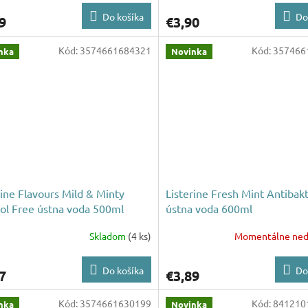
Do košíka
Do
9
€3,90
Kód:
3574661684321
Kód:
357466
nka
Novinka
rine Flavours Mild & Minty
Listerine Fresh Mint Antibakt
ol Free ústna voda 500ml
ústna voda 600ml
Skladom
(4 ks)
Momentálne ned
Do košíka
Do
7
€3,89
Kód:
3574661630199
Kód:
841210
nka
Novinka