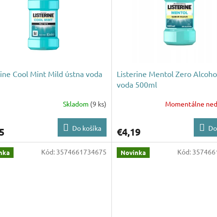
rine Cool Mint Mild ústna voda
Listerine Mentol Zero Alcoho
voda 500ml
Skladom
(9 ks)
Momentálne ned
Do košíka
Do
5
€4,19
Kód:
3574661734675
Kód:
357466
nka
Novinka