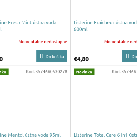
rine Fresh Mint ústna voda
Listerine Fraicheur ústna vod
l
600ml
Momentálne nedostupné
Momentálne ned
Do košíka
Do
0
€4,80
Kód:
3574660530278
Kód:
357466
nka
Novinka
rine Mentol ústna voda 95ml
Listerine Total Care 6 in1 ús