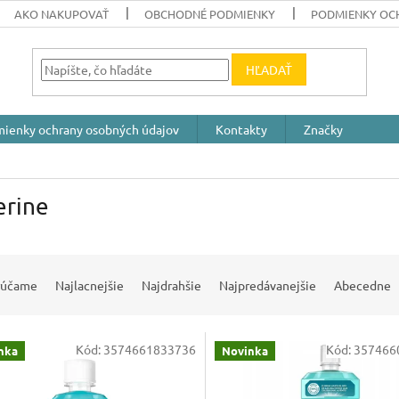
AKO NAKUPOVAŤ
OBCHODNÉ PODMIENKY
PODMIENKY OC
HĽADAŤ
ienky ochrany osobných údajov
Kontakty
Značky
erine
rúčame
Najlacnejšie
Najdrahšie
Najpredávanejšie
Abecedne
Kód:
3574661833736
Kód:
357466
nka
Novinka