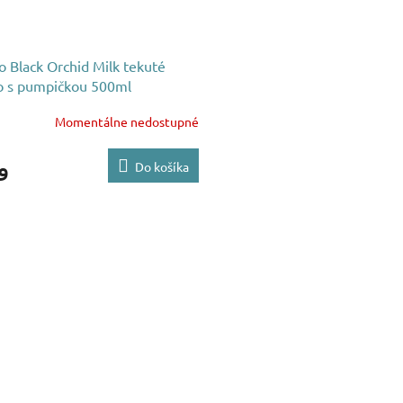
 Black Orchid Milk tekuté
o s pumpičkou 500ml
Momentálne nedostupné
Do košíka
9
O
v
l
á
d
a
c
i
e
p
r