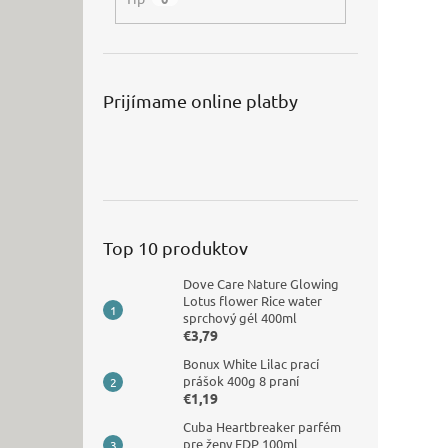
Prijímame online platby
Top 10 produktov
Dove Care Nature Glowing
Lotus flower Rice water
sprchový gél 400ml
€3,79
Bonux White Lilac prací
prášok 400g 8 praní
€1,19
Cuba Heartbreaker parfém
pre ženy EDP 100ml