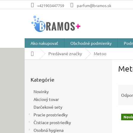
Prejsť
+421903447759
parfum@bramos.sk
na
obsah
Ako nakupovať
Obchodné podmienky
Podm
Domov
Predávané značky
Metoo
B
Met
o
Preskočiť
č
Kategórie
kategórie
n
R
ý
Novinky
a
p
Odpo
Akciový tovar
d
a
e
Darčekové sety
n
V
n
e
Pracie prostriedky
Novi
ý
i
l
Čistiace prostriedky
p
e
Osobná hygiena