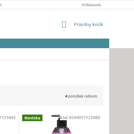
HRANY OSOBNÝCH ÚDAJOV
Prihlásenie
NÁKUPNÝ
Prázdny košík
KOŠÍK
4
položiek celkom
7125042
Kód:
8594057125080
Novinka