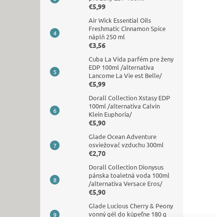
€5,99
Air Wick Essential Oils
Freshmatic Cinnamon Spice
náplň 250 ml
€3,56
Cuba La Vida parfém pre ženy
EDP 100ml /alternatíva
Lancome La Vie est Belle/
€5,99
Dorall Collection Xstasy EDP
100ml /alternatíva Calvin
Klein Euphoria/
€5,90
Glade Ocean Adventure
osviežovač vzduchu 300ml
€2,70
Dorall Collection Dionysus
pánska toaletná voda 100ml
/alternatíva Versace Eros/
€5,90
Glade Lucious Cherry & Peony
vonný gél do kúpeľne 180 g