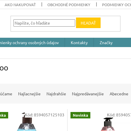
AKO NAKUPOVAŤ
OBCHODNÉ PODMIENKY
PODMIENKY OC
HĽADAŤ
ienky ochrany osobných údajov
Kontakty
Značky
oo
rúčame
Najlacnejšie
Najdrahšie
Najpredávanejšie
Abecedne
Kód:
8594057125103
Kód:
859405
nka
Novinka