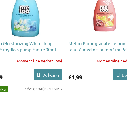
 Moisturizing White Tulip
Metoo Pomegranate Lemon 
é mydlo s pumpičkou 500ml
tekuté mydlo s pumpičkou 5
Momentálne nedostupné
Momentálne ned
Do košíka
Do
9
€1,99
Kód:
8594057125097
nka