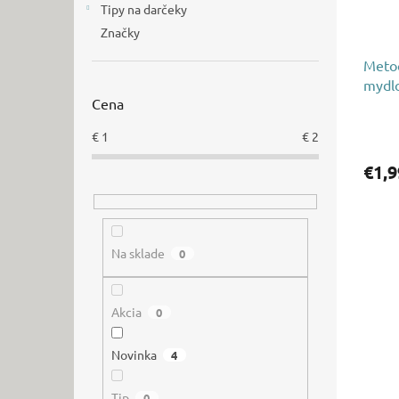
Tipy na darčeky
Značky
Metoo
mydl
Cena
€
1
€
2
€1,9
Na sklade
0
Akcia
0
Novinka
4
Tip
0