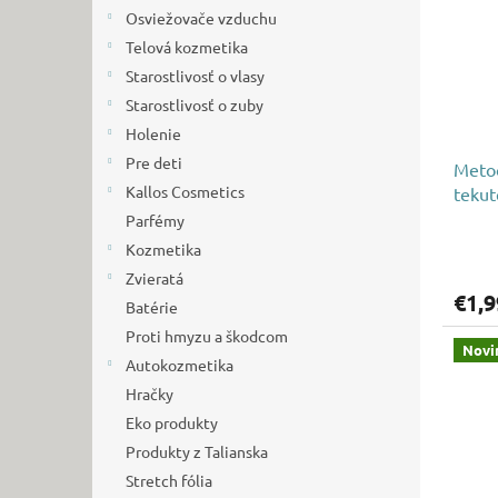
i
p
Osviežovače vzduchu
s
r
p
Telová kozmetika
o
r
d
Starostlivosť o vlasy
o
u
Starostlivosť o zuby
d
k
Holenie
u
t
Pre deti
Metoo
k
o
Kallos Cosmetics
tekut
t
v
o
Parfémy
v
Kozmetika
Zvieratá
€1,9
Batérie
Proti hmyzu a škodcom
Novi
Autokozmetika
Hračky
Eko produkty
Produkty z Talianska
Stretch fólia